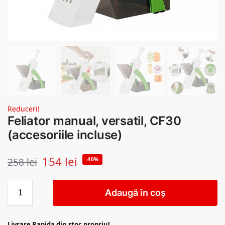
Reduceri!
Feliator manual, versatil, CF30
(accesoriile incluse)
154
lei
258
lei
-40%
Adaugă în coș
Livrare Rapida din stoc propriu!