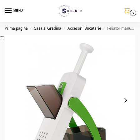
MENU
0
Prima pagină
Casa si Gradina
Accesorii Bucatarie
Feliator manual, versatil, CF30 (accesoriile incluse)
/
/
/