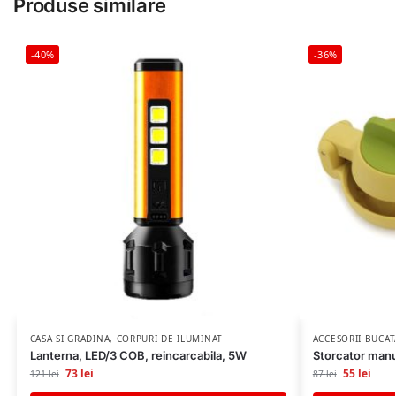
Produse similare
-40%
-36%
CASA SI GRADINA
,
CORPURI DE ILUMINAT
ACCESORII BUCAT
Lanterna, LED/3 COB, reincarcabila, 5W
Storcator manu
73
lei
55
lei
121
lei
87
lei