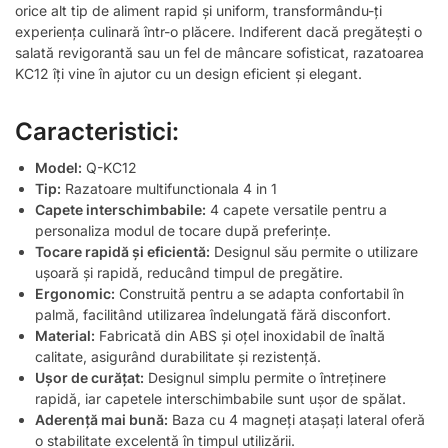
orice alt tip de aliment rapid și uniform, transformându-ți
experiența culinară într-o plăcere. Indiferent dacă pregătești o
salată revigorantă sau un fel de mâncare sofisticat, razatoarea
KC12 îți vine în ajutor cu un design eficient și elegant.
Caracteristici:
Model:
Q-KC12
Tip:
Razatoare multifunctionala 4 in 1
Capete interschimbabile:
4 capete versatile pentru a
personaliza modul de tocare după preferințe.
Tocare rapidă și eficientă:
Designul său permite o utilizare
ușoară și rapidă, reducând timpul de pregătire.
Ergonomic:
Construită pentru a se adapta confortabil în
palmă, facilitând utilizarea îndelungată fără disconfort.
Material:
Fabricată din ABS și oțel inoxidabil de înaltă
calitate, asigurând durabilitate și rezistență.
Ușor de curățat:
Designul simplu permite o întreținere
rapidă, iar capetele interschimbabile sunt ușor de spălat.
Aderență mai bună:
Baza cu 4 magneți atașați lateral oferă
o stabilitate excelentă în timpul utilizării.