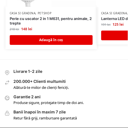
CASA SI GRADINA
,
PETSHOP
CASA SI GRADINA
Perie cu uscator 2 in 1 M631, pentru animale, 2
Lanterna LED d
trepte
125
lei
191
lei
148
lei
218
lei
Adaugă în coș
Livrare 1-2 zile
200.000+ Clienti multumiti
Alătură-te miilor de clienți fericiți.
Garantie 2 ani
Produse sigure, protejate timp de doi ani.
Banii înapoi în maxim 7 zile
Retur fără griji, rambursare garantată