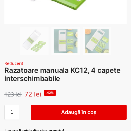
Reduceri!
Razatoare manuala KC12, 4 capete
interschimbabile
72
lei
123
lei
-42%
Adaugă în coș
Livrare Rapida din stoc propriu!