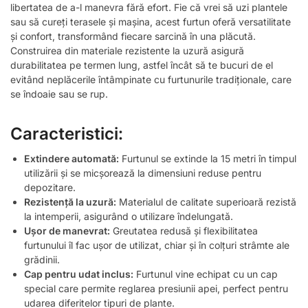
libertatea de a-l manevra fără efort. Fie că vrei să uzi plantele
sau să cureți terasele și mașina, acest furtun oferă versatilitate
și confort, transformând fiecare sarcină în una plăcută.
Construirea din materiale rezistente la uzură asigură
durabilitatea pe termen lung, astfel încât să te bucuri de el
evitând neplăcerile întâmpinate cu furtunurile tradiționale, care
se îndoaie sau se rup.
Caracteristici:
Extindere automată:
Furtunul se extinde la 15 metri în timpul
utilizării și se micșorează la dimensiuni reduse pentru
depozitare.
Rezistență la uzură:
Materialul de calitate superioară rezistă
la intemperii, asigurând o utilizare îndelungată.
Ușor de manevrat:
Greutatea redusă și flexibilitatea
furtunului îl fac ușor de utilizat, chiar și în colțuri strâmte ale
grădinii.
Cap pentru udat inclus:
Furtunul vine echipat cu un cap
special care permite reglarea presiunii apei, perfect pentru
udarea diferitelor tipuri de plante.