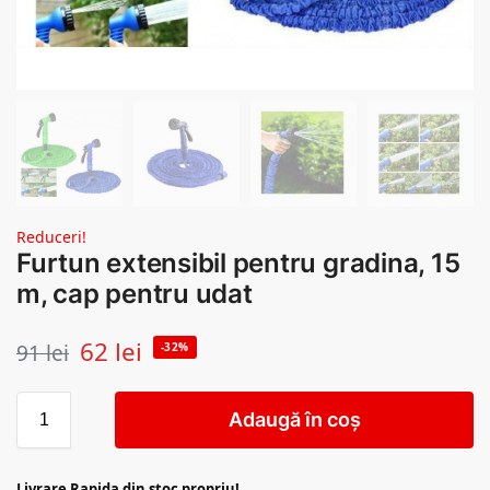
Reduceri!
Furtun extensibil pentru gradina, 15
m, cap pentru udat
62
lei
91
lei
-32%
Adaugă în coș
Livrare Rapida din stoc propriu!