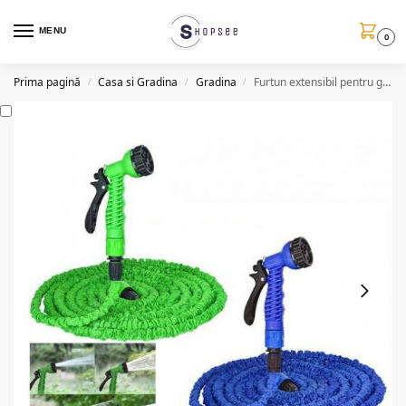
MENU
0
Prima pagină
Casa si Gradina
Gradina
Furtun extensibil pentru gradina, 15 m, cap pentru udat
/
/
/