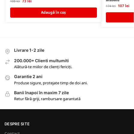
73
lei
108
lei
107
lei
174
lei
Adaugă în coș
Livrare 1-2 zile
200.000+ Clienti multumiti
Alătură-te miilor de clienți fericiți.
Garantie 2 ani
Produse sigure, protejate timp de doi ani.
Banii înapoi în maxim 7 zile
Retur fără griji, rambursare garantată
DESPRE SITE
Contact