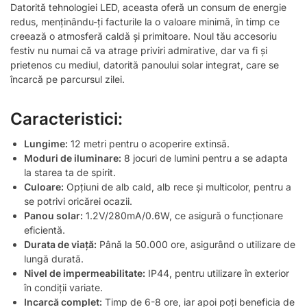
Datorită tehnologiei LED, aceasta oferă un consum de energie
redus, menținându-ți facturile la o valoare minimă, în timp ce
creează o atmosferă caldă și primitoare. Noul tău accesoriu
festiv nu numai că va atrage priviri admirative, dar va fi și
prietenos cu mediul, datorită panoului solar integrat, care se
încarcă pe parcursul zilei.
Caracteristici:
Lungime:
12 metri pentru o acoperire extinsă.
Moduri de iluminare:
8 jocuri de lumini pentru a se adapta
la starea ta de spirit.
Culoare:
Opțiuni de alb cald, alb rece și multicolor, pentru a
se potrivi oricărei ocazii.
Panou solar:
1.2V/280mA/0.6W, ce asigură o funcționare
eficientă.
Durata de viață:
Până la 50.000 ore, asigurând o utilizare de
lungă durată.
Nivel de impermeabilitate:
IP44, pentru utilizare în exterior
în condiții variate.
Incarcă complet:
Timp de 6-8 ore, iar apoi poți beneficia de