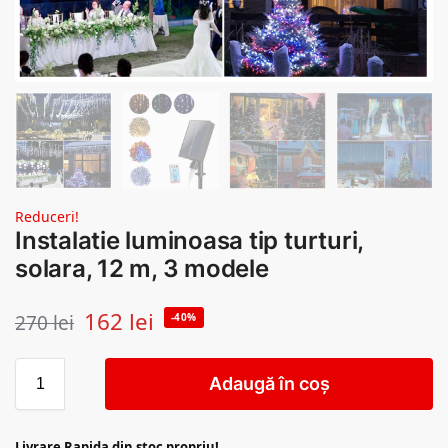
Reduceri!
Instalatie luminoasa tip turturi,
solara, 12 m, 3 modele
162
lei
270
lei
-40%
Adaugă în coș
Livrare Rapida din stoc propriu!