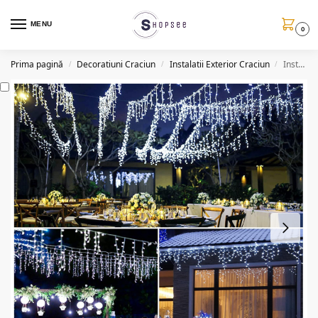
MENU
0
Prima pagină
Decoratiuni Craciun
Instalatii Exterior Craciun
Instalatie luminoasa tip turturi, solara, 12 m, 3 modele
/
/
/