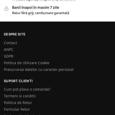
Banii înapoi în maxim 7 zile
Retur fără griji, rambursare garantată
DESPRE SITE
Contact
ANPC
GDPR
Politica de Utilizare Cookie
Prelucrarea datelor cu caracter personal
SUPORT CLIENTI
Cum pot plasa o comanda?
Termeni si conditii
Politica de Retur
Formular Retur