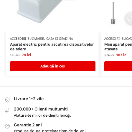
ACCESORII BUCATARIE
,
CASA SI GRADINA
ACCESORII BUCAT
Aparat electric pentru ascutirea dispozitivelor
Mini aparat pen
de taiere
atasate
78
lei
107
lei
115
lei
174
lei
Adaugă în coș
Livrare 1-2 zile
200.000+ Clienti multumiti
Alătură-te miilor de clienți fericiți.
Garantie 2 ani
Produse sigure, protejate timp de doi ani.