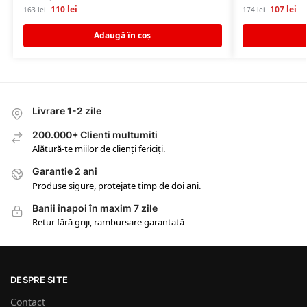
110
lei
107
lei
163
lei
174
lei
Adaugă în coș
Livrare 1-2 zile
200.000+ Clienti multumiti
Alătură-te miilor de clienți fericiți.
Garantie 2 ani
Produse sigure, protejate timp de doi ani.
Banii înapoi în maxim 7 zile
Retur fără griji, rambursare garantată
DESPRE SITE
Contact