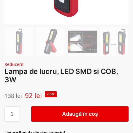
Reduceri!
Lampa de lucru, LED SMD si COB,
3W
92
lei
138
lei
-33%
Adaugă în coș
Livrare Rapida din stoc propriu!