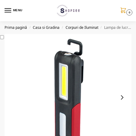
MENU
0
Prima pagină
Casa si Gradina
Corpuri de Iluminat
Lampa de lucru, LED SMD si COB, 3W
/
/
/