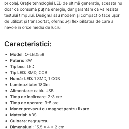
bricolaj. Grație tehnologiei LED de ultimă generație, aceasta nu
doar că consumă puțină energie, dar garantăm că va rezista
testului timpului. Designul său modern și compact o face ușor
de utilizat și transportat, oferindu-ți flexibilitatea de care ai
nevoie în orice mediu de lucru.
Caracteristici:
Model:
Q-LED558
Putere:
3W
Tip bec:
LED
Tip LED:
SMD, COB
Număr LED:
1 SMD, 1 COB
Luminozitate:
180lm
Alimentare:
cablu USB
Timp de încărcare:
2-3 ore
Timp de operare:
3-5 ore
Maner prevazut cu magnet pentru fixare
Material:
ABS
Culoare:
negru/roșu
Dimensiuni:
15.5 x 4 x 2 cm