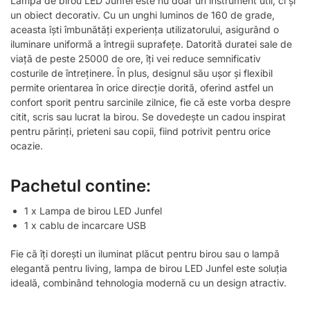
Lampa de birou LED Junfel este nu doar un instrument util, ci și
un obiect decorativ. Cu un unghi luminos de 160 de grade,
aceasta îști îmbunătăți experiența utilizatorului, asigurând o
iluminare uniformă a întregii suprafețe. Datorită duratei sale de
viață de peste 25000 de ore, îți vei reduce semnificativ
costurile de întreținere. În plus, designul său ușor și flexibil
permite orientarea în orice direcție dorită, oferind astfel un
confort sporit pentru sarcinile zilnice, fie că este vorba despre
citit, scris sau lucrat la birou. Se dovedește un cadou inspirat
pentru părinți, prieteni sau copii, fiind potrivit pentru orice
ocazie.
Pachetul contine:
1 x Lampa de birou LED Junfel
1 x cablu de incarcare USB
Fie că îți dorești un iluminat plăcut pentru birou sau o lampă
elegantă pentru living, lampa de birou LED Junfel este soluția
ideală, combinând tehnologia modernă cu un design atractiv.