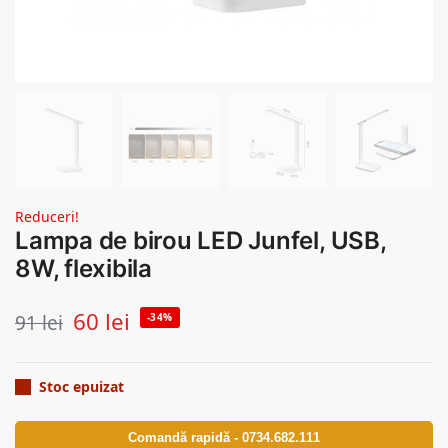
Reduceri!
Lampa de birou LED Junfel, USB,
8W, flexibila
60
lei
91
lei
-34%
Stoc epuizat
Comandă rapidă - 0734.682.111