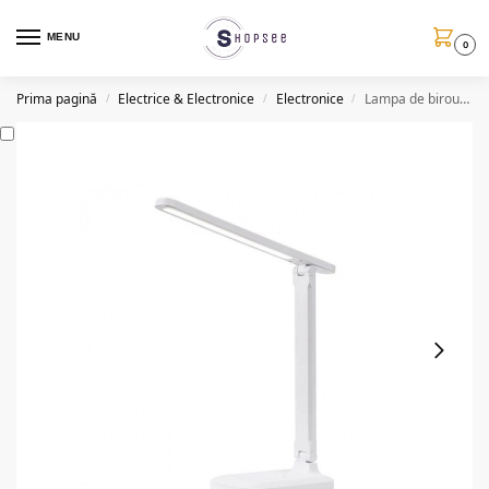
MENU
0
Prima pagină
Electrice & Electronice
Electronice
Lampa de birou LED Junfel, USB, 8W, flexibila
/
/
/