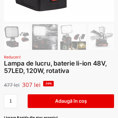
Reduceri!
Lampa de lucru, baterie li-ion 48V,
57LED, 120W, rotativa
307
lei
477
lei
-36%
Adaugă în coș
Livrare Rapida din stoc propriu!