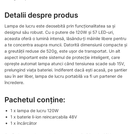
Detalii despre produs
Lampa de lucru este deosebită prin funcționalitatea sa și
designul său robust. Cu o putere de 120W și 57 LED-uri,
aceasta oferă o lumină intensă, lăsându-ți mâinile libere pentru
a te concentra asupra muncii. Datorită dimensiunii compacte și
a greutății reduse de 520g, este ușor de transportat. Un alt
aspect important este sistemul de protecție inteligent, care
oprește automat lampa atunci când tensiunea scade sub 15V,
prelungind viața bateriei. Indiferent dacă ești acasă, pe șantier
sau în aer liber, lampa de lucru portabilă va fi un partener de
încredere.
Pachetul conține:
1 x lampa de lucru 120W
1 x baterie li-ion reincarcabila 48V
1 x încărcător