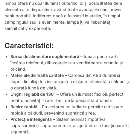
lampa oferă nu doar iluminat puternic, ci și posibilitatea de a
alimenta alte dispozitive, având toate avantajele unui power
bank portabil. Indiferent dacă o folosești în atelier, în timpul
campingului sau la evenimente, lampa îți va îmbunătăți
semnificativ experiența.
Caracteristici:
Sursa de alimentare suplimentară
– Ideala pentru a-ți
încărca telefonul, difuzoarele sau ventilatoarele oriunde și
oricând.
Materiale de înaltă calitate
– Carcasa din ABS durabil și
capul din aliaj de zinc asigură o disipare eficientă a căldurii și
o durată lungă de viață.
Unghi reglabil de 130°
– Oferă un iluminat flexibil, perfect
pentru activități în aer liber, de la pescuit la drumeții.
Racire rapidă
– Proiectarea cu radiator permite o disipare
rapidă a căldurii, prevenind supraincălzirea.
Protecție inteligentă
– Sistem avansat împotriva
suprasarcinii și supracurentului, asigurându-i o funcționare în
siguranță.