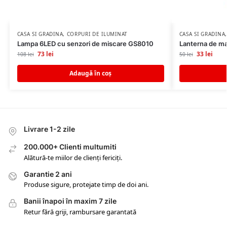
CASA SI GRADINA
,
CORPURI DE ILUMINAT
CASA SI GRADINA
Lampa 6LED cu senzori de miscare GS8010
Lanterna de m
73
lei
33
lei
108
lei
50
lei
Adaugă în coș
Livrare 1-2 zile
200.000+ Clienti multumiti
Alătură-te miilor de clienți fericiți.
Garantie 2 ani
Produse sigure, protejate timp de doi ani.
Banii înapoi în maxim 7 zile
Retur fără griji, rambursare garantată