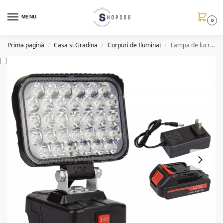
MENU
0
Prima pagină
Casa si Gradina
Corpuri de Iluminat
Lampa de lucru, baterie li-ion 48V, 57LED, 120W, rotativa
/
/
/