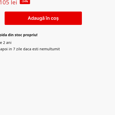
105
lei
-34%
Adaugă în coș
pida din stoc propriu!
e 2 ani
napoi in 7 zile daca esti nemultumit