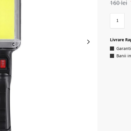
160
lei
Livrare Ra
Garanti
Banii i