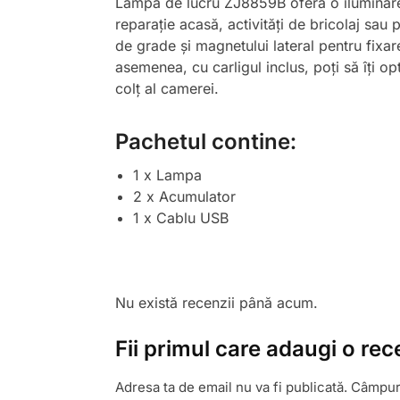
Lampa de lucru ZJ8859B oferă o iluminare ve
reparație acasă, activități de bricolaj sau
de grade și magnetului lateral pentru fixar
asemenea, cu carligul inclus, poți să îți op
colț al camerei.
Pachetul contine:
1 x Lampa
2 x Acumulator
1 x Cablu USB
Nu există recenzii până acum.
Fii primul care adaugi o r
Adresa ta de email nu va fi publicată.
Câmpuri