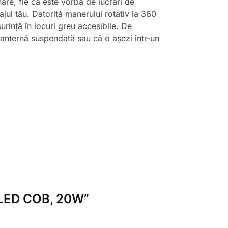
nare, fie că este vorba de lucrări de
ajul tău. Datorită manerului rotativ la 360
urință în locuri greu accesibile. De
o lanternă suspendată sau că o așezi într-un
0 LED COB, 20W”