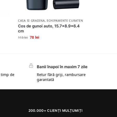
CASA SI GRADINA
,
ECHIPAMENTE CURATENIE SI IGIENA
Cos de gunoi auto, 15.7×8.9×6.4
cm
78
lei
113
lei
Banii înapoi în maxim 7 zile
 timp de
Retur fără griji, rambursare
garantată
200.000+ CLIENȚI MULȚUMIȚI