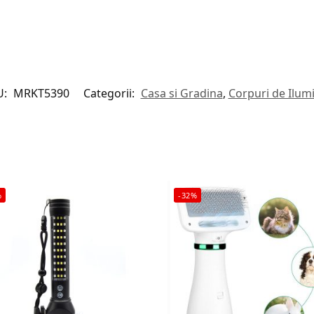
U:
MRKT5390
Categorii:
Casa si Gradina
,
Corpuri de Ilum
%
-32%