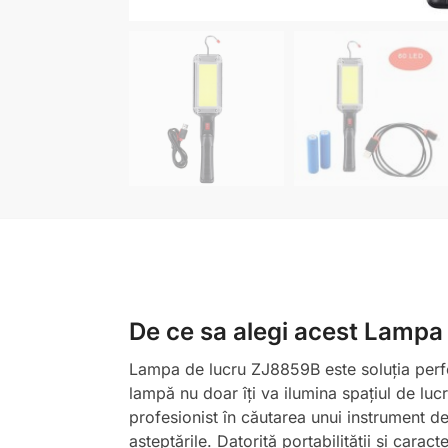
De ce sa alegi acest Lampa
Lampa de lucru ZJ8859B este soluția perfect
lampă nu doar îți va ilumina spațiul de lucr
profesionist în căutarea unui instrument de
așteptările. Datorită portabilității și caract