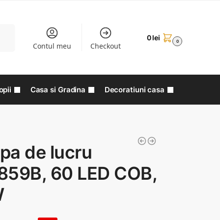
aută
0
lei
0
Contul meu
Checkout
opii
Casa si Gradina
Decoratiuni casa
pa de lucru
859B, 60 LED COB,
W