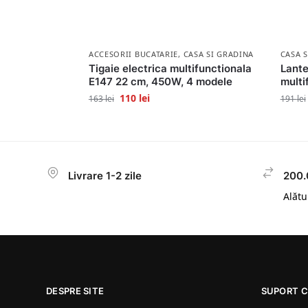
ACCESORII BUCATARIE
,
CASA SI GRADINA
CASA 
Tigaie electrica multifunctionala
Lante
E147 22 cm, 450W, 4 modele
multi
110
lei
163
lei
191
lei
Livrare 1-2 zile
200.
Alătur
DESPRE SITE
SUPORT C