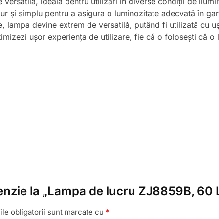
rsatilă, ideală pentru utilizări în diverse condiții de ilumi
 pur și simplu pentru a asigura o luminozitate adecvată în gar
e, lampa devine extrem de versatilă, putând fi utilizată cu uș
timizezi ușor experiența de utilizare, fie că o folosești că 
ecenzie la „Lampa de lucru ZJ8859B, 6
le obligatorii sunt marcate cu
*