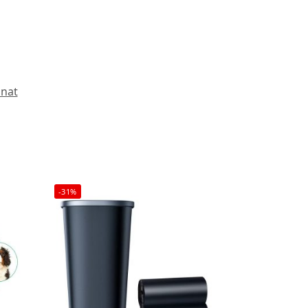
inat
-31%