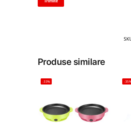
SK
Produse similare
-33%
-35