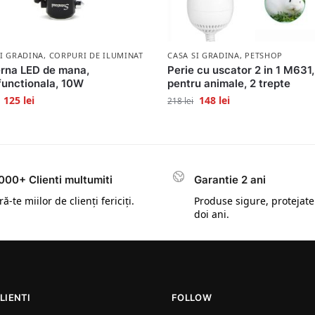
SI GRADINA
,
CORPURI DE ILUMINAT
CASA SI GRADINA
,
PETSHOP
rna LED de mana,
Perie cu uscator 2 in 1 M631,
functionala, 10W
pentru animale, 2 trepte
125
lei
148
lei
218
lei
000+ Clienti multumiti
Garantie 2 ani
ă-te miilor de clienți fericiți.
Produse sigure, protejate
doi ani.
LIENTI
FOLLOW