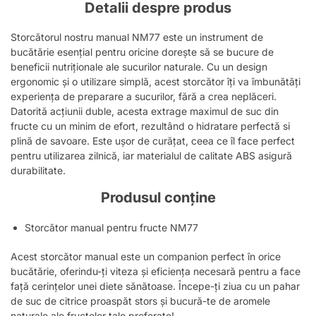
Detalii despre produs
Storcătorul nostru manual NM77 este un instrument de
bucătărie esențial pentru oricine dorește să se bucure de
beneficii nutriționale ale sucurilor naturale. Cu un design
ergonomic și o utilizare simplă, acest storcător îți va îmbunătăți
experiența de preparare a sucurilor, fără a crea neplăceri.
Datorită acțiunii duble, acesta extrage maximul de suc din
fructe cu un minim de efort, rezultând o hidratare perfectă si
plină de savoare. Este ușor de curățat, ceea ce îl face perfect
pentru utilizarea zilnică, iar materialul de calitate ABS asigură
durabilitate.
Produsul conține
Storcător manual pentru fructe NM77
Acest storcător manual este un companion perfect în orice
bucătărie, oferindu-ți viteza și eficiența necesară pentru a face
față cerințelor unei diete sănătoase. Începe-ți ziua cu un pahar
de suc de citrice proaspăt stors și bucură-te de aromele
naturale ale fructelor tale preferate!