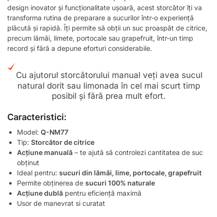
design inovator și funcționalitate ușoară, acest storcător îți va
transforma rutina de preparare a sucurilor într-o experiență
plăcută și rapidă. Îți permite să obții un suc proaspăt de citrice,
precum lămâi, limete, portocale sau grapefruit, într-un timp
record și fără a depune eforturi considerabile.
Cu ajutorul storcătorului manual veți avea sucul
natural dorit sau limonada în cel mai scurt timp
posibil și fără prea mult efort.
Caracteristici:
Model:
Q-NM77
Tip:
Storcător de citrice
Acțiune manuală
– te ajută să controlezi cantitatea de suc
obținut
Ideal pentru:
sucuri din lămâi, lime, portocale, grapefruit
Permite obținerea de
sucuri 100% naturale
Acțiune dublă
pentru eficiență maximă
Usor de manevrat si curatat