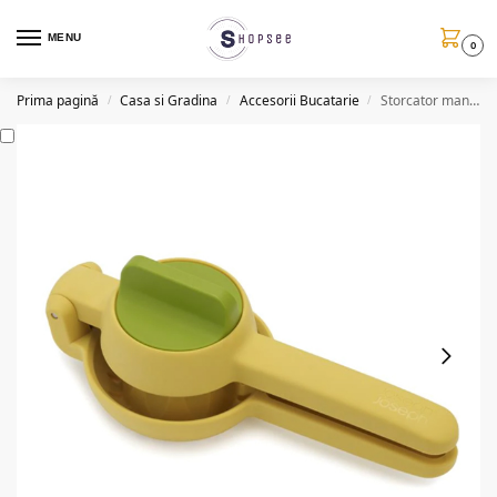
MENU
0
Prima pagină
Casa si Gradina
Accesorii Bucatarie
Storcator manual pentru fructe NM77
/
/
/