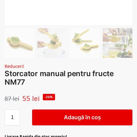
Reduceri!
Storcator manual pentru fructe
NM77
55
lei
87
lei
-36%
Adaugă în coș
Livrare Rapida din stoc propriu!