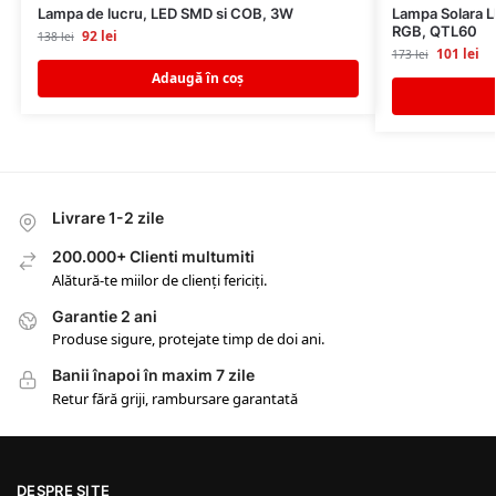
Lampa de lucru, LED SMD si COB, 3W
Lampa Solara L
RGB, QTL60
92
lei
138
lei
101
lei
173
lei
Adaugă în coș
Livrare 1-2 zile
200.000+ Clienti multumiti
Alătură-te miilor de clienți fericiți.
Garantie 2 ani
Produse sigure, protejate timp de doi ani.
Banii înapoi în maxim 7 zile
Retur fără griji, rambursare garantată
DESPRE SITE