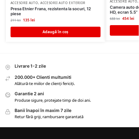
ACCESORII AUTO
ACCESORII AUTO
,
ACCESORII AUTO EXTERIOR
Camera auto de 
Presa Etnier Frana, rezistenta la socuri, 12
HD, ecran 5.5”
piese
454
lei
688
lei
135
lei
211
lei
Adaugă în coș
Livrare 1-2 zile
200.000+ Clienti multumiti
Alătură-te miilor de clienți fericiți.
Garantie 2 ani
Produse sigure, protejate timp de doi ani.
Banii înapoi în maxim 7 zile
Retur fără griji, rambursare garantată