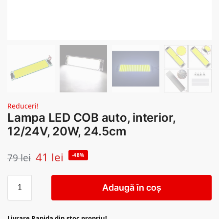
Reduceri!
Lampa LED COB auto, interior,
12/24V, 20W, 24.5cm
41
lei
79
lei
-48%
Adaugă în coș
Livrare Rapida din stoc propriu!