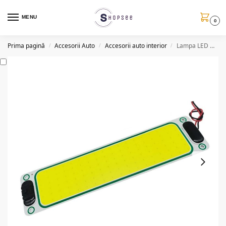
MENU
0
Prima pagină
Accesorii Auto
Accesorii auto interior
Lampa LED COB auto, interior, 12/24V, 20W, 24.5cm
/
/
/