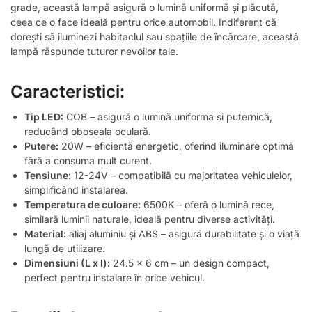
grade, această lampă asigură o lumină uniformă și plăcută,
ceea ce o face ideală pentru orice automobil. Indiferent că
dorești să iluminezi habitaclul sau spațiile de încărcare, această
lampă răspunde tuturor nevoilor tale.
Caracteristici:
Tip LED:
COB – asigură o lumină uniformă și puternică,
reducând oboseala oculară.
Putere:
20W – eficientă energetic, oferind iluminare optimă
fără a consuma mult curent.
Tensiune:
12-24V – compatibilă cu majoritatea vehiculelor,
simplificând instalarea.
Temperatura de culoare:
6500K – oferă o lumină rece,
similară luminii naturale, ideală pentru diverse activități.
Material:
aliaj aluminiu și ABS – asigură durabilitate și o viață
lungă de utilizare.
Dimensiuni (L x l):
24.5 x 6 cm – un design compact,
perfect pentru instalare în orice vehicul.