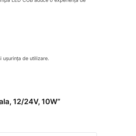
e, Lampa LED COB aduce o experiență de
 ușurința de utilizare.
ala, 12/24V, 10W”