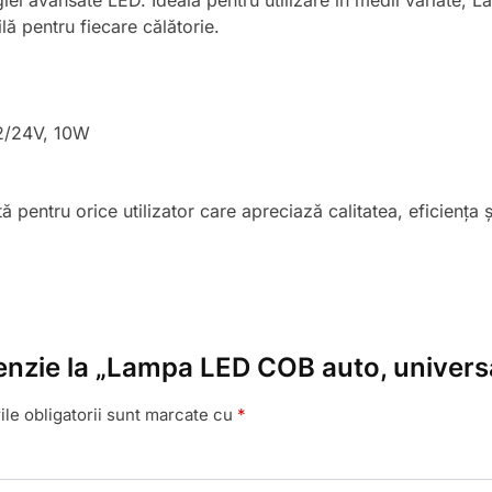
ogiei avansate LED. Ideala pentru utilizare în medii variat
lă pentru fiecare călătorie.
12/24V, 10W
pentru orice utilizator care apreciază calitatea, eficiența și
cenzie la „Lampa LED COB auto, univers
le obligatorii sunt marcate cu
*