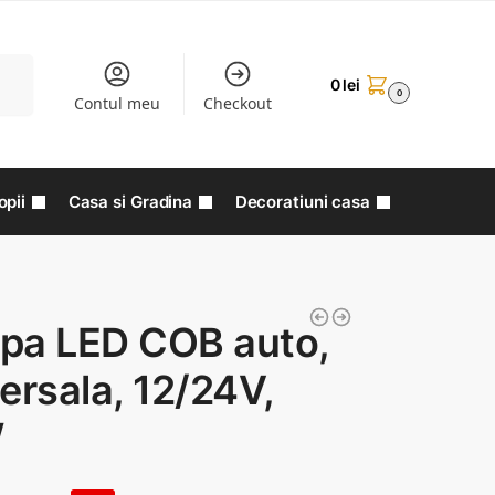
aută
0
lei
0
Contul meu
Checkout
opii
Casa si Gradina
Decoratiuni casa
pa LED COB auto,
ersala, 12/24V,
W