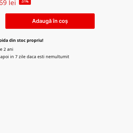
69
lei
-31%
Adaugă în coș
pida din stoc propriu!
e 2 ani
napoi in 7 zile daca esti nemultumit