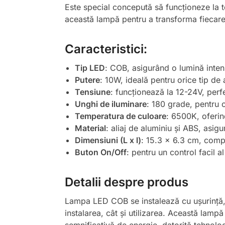
Este special concepută să funcționeze la t
această lampă pentru a transforma fiecare c
Caracteristici:
Tip LED
: COB, asigurând o lumină inten
Putere
: 10W, ideală pentru orice tip de
Tensiune
: funcționează la 12-24V, perf
Unghi de iluminare
: 180 grade, pentru 
Temperatura de culoare
: 6500K, oferin
Material
: aliaj de aluminiu și ABS, asigu
Dimensiuni (L x l)
: 15.3 x 6.3 cm, compa
Buton On/Off
: pentru un control facil al
Detalii despre produs
Lampa LED COB se instalează cu ușurință, a
instalarea, cât și utilizarea. Această lamp