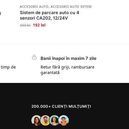
ACCESORII AUTO
,
ACCESORII AUTO EXTERIOR
Sistem de parcare auto cu 4
6
senzori CA202, 12/24V
192
lei
333
lei
Banii înapoi în maxim 7 zile
 timp de
Retur fără griji, rambursare
garantată
200.000+ CLIENȚI MULȚUMIȚI