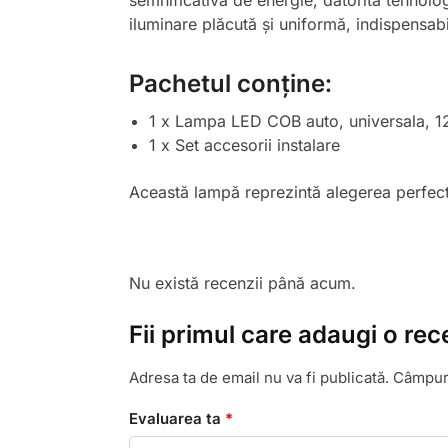
semnificativă de energie, datorită tehnol
iluminare plăcută și uniformă, indispensabi
Pachetul conține:
1 x Lampa LED COB auto, universala, 
1 x Set accesorii instalare
Această lampă reprezintă alegerea perfectă 
Nu există recenzii până acum.
Fii primul care adaugi o re
Adresa ta de email nu va fi publicată.
Câmpuri
Evaluarea ta
*