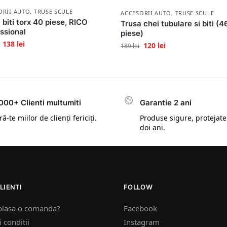
ORII AUTO
,
TRUSE SCULE
ACCESORII AUTO
,
TRUSE SCULE
 biti torx 40 piese, RICO
Trusa chei tubulare si biti (4
ssional
piese)
138
lei
120
lei
189
lei
000+ Clienti multumiti
Garantie 2 ani
ă-te miilor de clienți fericiți.
Produse sigure, protejate
doi ani.
LIENTI
FOLLOW
plasa o comanda?
Facebook
 conditii
Instagram