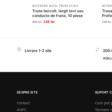
ACCESORII AUTO
,
TRUSE SCULE
ACCES
Trusa bercuit, largit tevi sau
Trusa
conducte de frana, 10 piese
Profe
238
lei
405
lei
196
lei
Livrare 1-2 zile
200.
Alătur
DESPRE SITE
SUPORT C
Contact
Cum pot 
ANPC
Termeni si