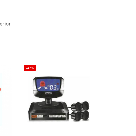
erior
-42%