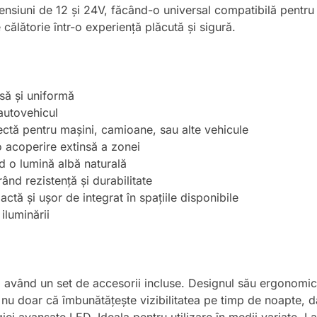
ensiuni de 12 și 24V, făcând-o universal compatibilă pentru 
ălătorie într-o experiență plăcută și sigură.
să și uniformă
 autovehicul
ectă pentru mașini, camioane, sau alte vehicule
o acoperire extinsă a zonei
d o lumină albă naturală
rând rezistență și durabilitate
ctă și ușor de integrat în spațiile disponibile
 iluminării
vând un set de accesorii incluse. Designul său ergonomic și 
ă nu doar că îmbunătățește vizibilitatea pe timp de noapte, 