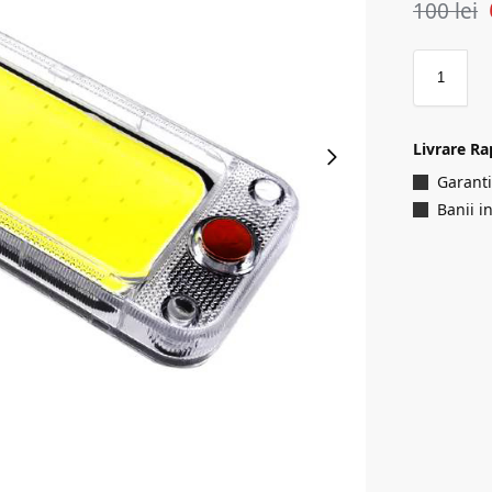
100
lei
Livrare Ra
Garanti
Banii i