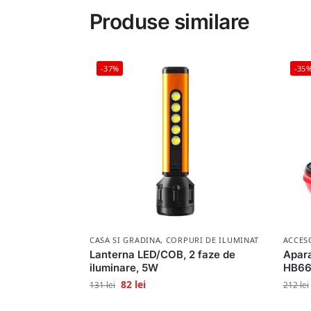
Produse similare
-37%
-35
CASA SI GRADINA
,
CORPURI DE ILUMINAT
ACCES
Lanterna LED/COB, 2 faze de
Apara
iluminare, 5W
HB66
82
lei
131
lei
212
lei