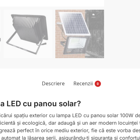
Descriere
Recenzii
0
pa LED cu panou solar?
 oricărui spațiu exterior cu lampa LED cu panou solar 100W
cientă și ecologică, dar adaugă și un aer modern locuinței t
rează perfect în orice mediu exterior, fie că este vorba des
automat la lăsarea serii, asigurându-ți siguranța și confort