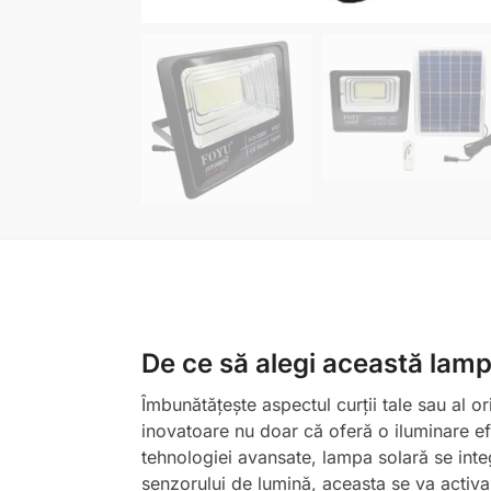
De ce să alegi această lam
Îmbunătățește aspectul curții tale sau al
inovatoare nu doar că oferă o iluminare efi
tehnologiei avansate, lampa solară se integ
senzorului de lumină, aceasta se va activa 