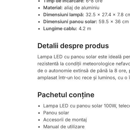
Timp de încărcare:
6-8 ore
Material:
aliaj de aluminiu
Dimensiuni lampă:
32.5 x 27.4 x 7.8 c
Dimensiuni panou solar:
59.5 x 36 cm
Lungime cablu:
4.2 m
Detalii despre produs
Lampa LED cu panou solar este ideală pentr
rezistentă la condiții meteorologice nefavo
de o autonomie extinsă de până la 8 ore, pe
amplasat într-un loc rece și luminos, cu 
Pachetul conține
Lampa LED cu panou solar 100W, tel
Panou solar
Accesorii de montaj
Manual de utilizare