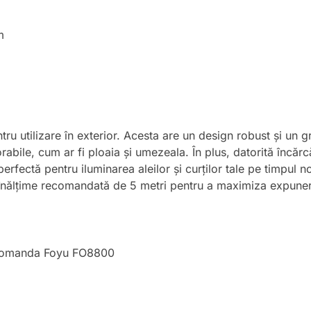
m
u utilizare în exterior. Acesta are un design robust și un g
rabile, cum ar fi ploaia și umezeala. În plus, datorită încărc
rfectă pentru iluminarea aleilor și curților tale pe timpul no
o înălțime recomandată de 5 metri pentru a maximiza expuner
ecomanda Foyu FO8800