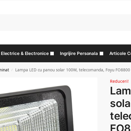
C
Electrice & Electronice
Ingrijire Personala
Articole C
minat
Lampa LED cu panou solar 100W, telecomanda, Foyu FO8800
/
Reduceri!
Lam
sola
tel
FO8