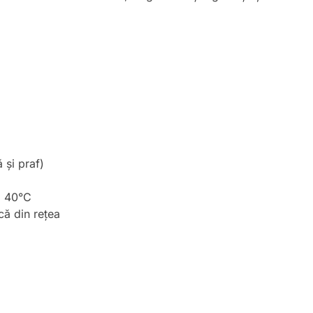
 și praf)
a 40°C
că din rețea