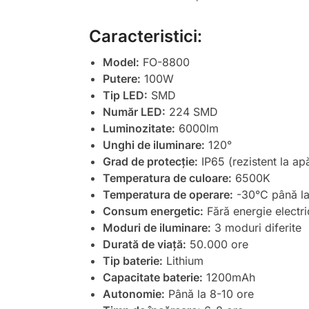
Caracteristici:
Model:
FO-8800
Putere:
100W
Tip LED:
SMD
Număr LED:
224 SMD
Luminozitate:
6000lm
Unghi de iluminare:
120°
Grad de protecție:
IP65 (rezistent la apă
Temperatura de culoare:
6500K
Temperatura de operare:
-30°C până l
Consum energetic:
Fără energie electri
Moduri de iluminare:
3 moduri diferite
Durată de viață:
50.000 ore
Tip baterie:
Lithium
Capacitate baterie:
1200mAh
Autonomie:
Până la 8-10 ore