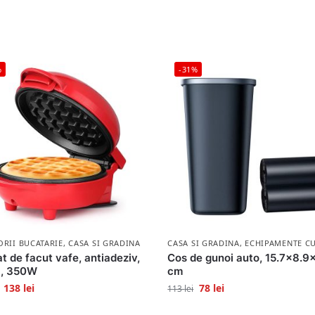
%
-31%
ORII BUCATARIE
,
CASA SI GRADINA
CASA SI GRADINA
,
ECHIPAMENTE CU
t de facut vafe, antiadeziv,
Cos de gunoi auto, 15.7×8.9
, 350W
cm
138
lei
78
lei
113
lei