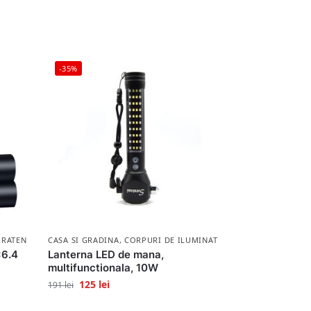
-35%
RATENIE SI IGIENA
CASA SI GRADINA
,
CORPURI DE ILUMINAT
×6.4
Lanterna LED de mana,
multifunctionala, 10W
125
lei
191
lei