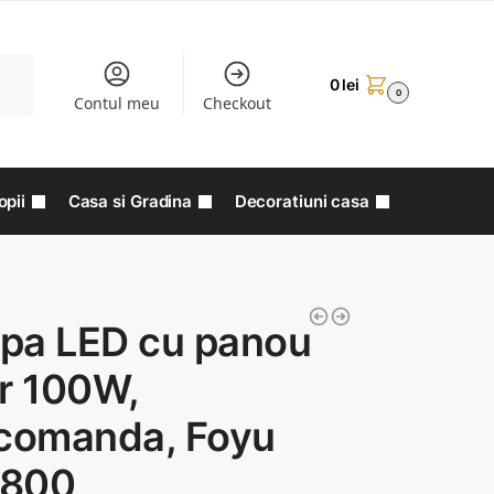
aută
0
lei
0
Contul meu
Checkout
opii
Casa si Gradina
Decoratiuni casa
pa LED cu panou
r 100W,
ecomanda, Foyu
800