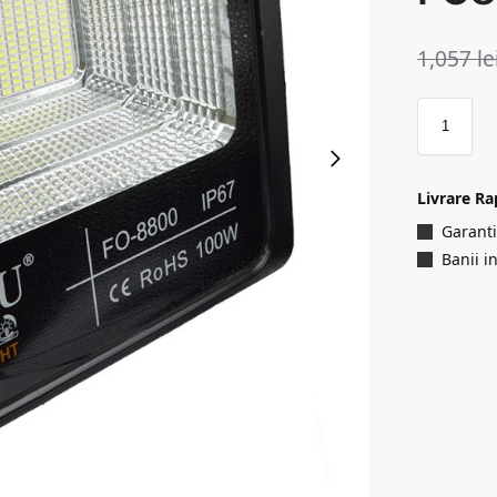
1,057
le
Livrare Ra
Garanti
Banii i