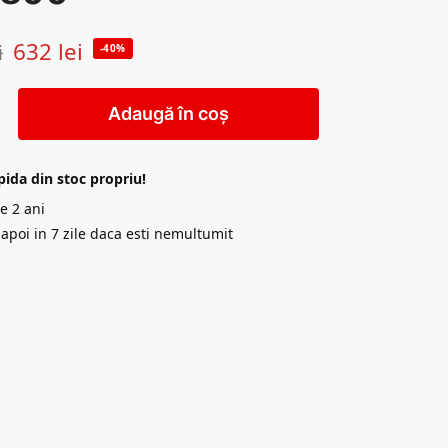
632
lei
i
-40%
Adaugă în coș
pida din stoc propriu!
e 2 ani
napoi in 7 zile daca esti nemultumit