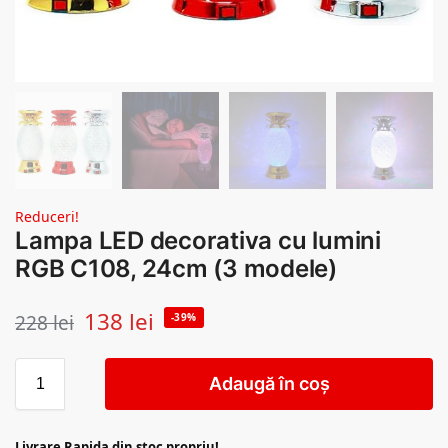
Reduceri!
Lampa LED decorativa cu lumini
RGB C108, 24cm (3 modele)
138
lei
228
lei
-39%
Adaugă în coș
Livrare Rapida din stoc propriu!