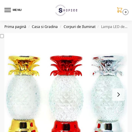
MENU
0
Prima pagină
Casa si Gradina
Corpuri de Iluminat
Lampa LED decorativa cu lumini RGB C108, 24cm (3 modele)
/
/
/