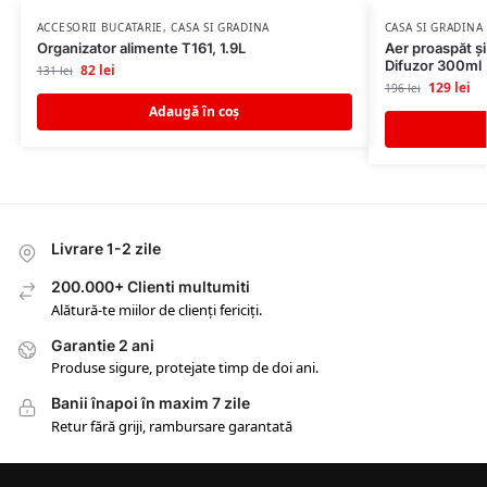
ACCESORII BUCATARIE
,
CASA SI GRADINA
CASA SI GRADINA
Organizator alimente T161, 1.9L
Aer proaspăt și
Difuzor 300ml
82
lei
131
lei
129
lei
196
lei
Adaugă în coș
Livrare 1-2 zile
200.000+ Clienti multumiti
Alătură-te miilor de clienți fericiți.
Garantie 2 ani
Produse sigure, protejate timp de doi ani.
Banii înapoi în maxim 7 zile
Retur fără griji, rambursare garantată