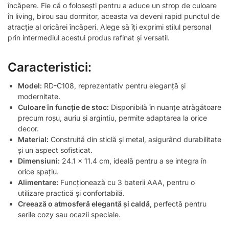
încăpere. Fie că o folosești pentru a aduce un strop de culoare
în living, birou sau dormitor, aceasta va deveni rapid punctul de
atracție al oricărei încăperi. Alege să îți exprimi stilul personal
prin intermediul acestui produs rafinat și versatil.
Caracteristici:
Model:
RD-C108, reprezentativ pentru eleganță și
modernitate.
Culoare în funcție de stoc:
Disponibilă în nuanțe atrăgătoare
precum roșu, auriu și argintiu, permite adaptarea la orice
decor.
Material:
Construită din sticlă și metal, asigurând durabilitate
și un aspect sofisticat.
Dimensiuni:
24.1 x 11.4 cm, ideală pentru a se integra în
orice spațiu.
Alimentare:
Funcționează cu 3 baterii AAA, pentru o
utilizare practică și confortabilă.
Creează o atmosferă elegantă și caldă
, perfectă pentru
serile cozy sau ocazii speciale.