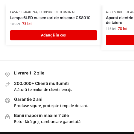
CASA SI GRADINA
,
CORPURI DE ILUMINAT
ACCESORII BUCAT
Lampa 6LED cu senzori de miscare GS8010
Aparat electric
de taiere
73
lei
108
lei
78
lei
115
lei
Adaugă în coș
Livrare 1-2 zile
200.000+ Clienti multumiti
Alătură-te miilor de clienți fericiți.
Garantie 2 ani
Produse sigure, protejate timp de doi ani.
Banii înapoi în maxim 7 zile
Retur fără griji, rambursare garantată