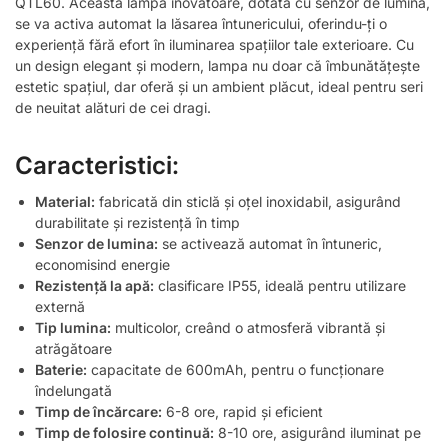
QTL60. Această lampă inovatoare, dotată cu senzor de lumină,
se va activa automat la lăsarea întunericului, oferindu-ți o
experiență fără efort în iluminarea spațiilor tale exterioare. Cu
un design elegant și modern, lampa nu doar că îmbunătățește
estetic spațiul, dar oferă și un ambient plăcut, ideal pentru seri
de neuitat alături de cei dragi.
Caracteristici:
Material:
fabricată din sticlă și oțel inoxidabil, asigurând
durabilitate și rezistență în timp
Senzor de lumina:
se activează automat în întuneric,
economisind energie
Rezistență la apă:
clasificare IP55, ideală pentru utilizare
externă
Tip lumina:
multicolor, creând o atmosferă vibrantă și
atrăgătoare
Baterie:
capacitate de 600mAh, pentru o funcționare
îndelungată
Timp de încărcare:
6-8 ore, rapid și eficient
Timp de folosire continuă:
8-10 ore, asigurând iluminat pe