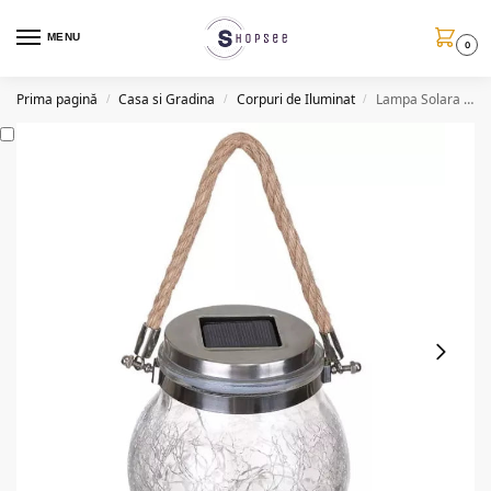
MENU
0
Prima pagină
Casa si Gradina
Corpuri de Iluminat
Lampa Solara LED decorativa, senzor, LED RGB, QTL60
/
/
/