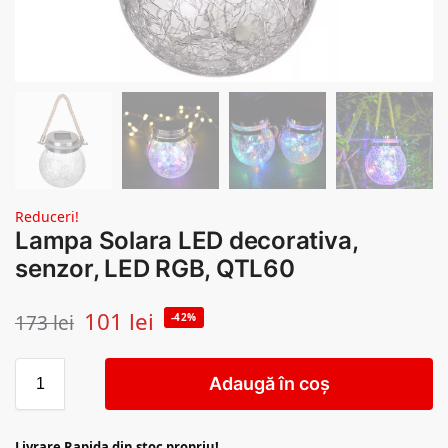
Reduceri!
Lampa Solara LED decorativa,
senzor, LED RGB, QTL60
101
lei
173
lei
-42%
Adaugă în coș
Livrare Rapida din stoc propriu!