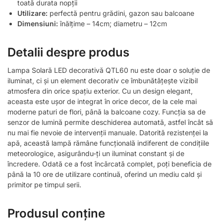
toată durata nopții
Utilizare:
perfectă pentru grădini, gazon sau balcoane
Dimensiuni:
înălțime – 14cm; diametru – 12cm
Detalii despre produs
Lampa Solară LED decorativă QTL60 nu este doar o soluție de
iluminat, ci și un element decorativ ce îmbunătățește vizibil
atmosfera din orice spațiu exterior. Cu un design elegant,
aceasta este ușor de integrat în orice decor, de la cele mai
moderne paturi de flori, până la balcoane cozy. Funcția sa de
senzor de lumină permite deschiderea automată, astfel încât să
nu mai fie nevoie de intervenții manuale. Datorită rezistenței la
apă, această lampă rămâne funcțională indiferent de condițiile
meteorologice, asigurându-ți un iluminat constant și de
încredere. Odată ce a fost încărcată complet, poți beneficia de
până la 10 ore de utilizare continuă, oferind un mediu cald și
primitor pe timpul serii.
Produsul conține