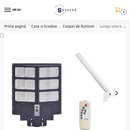
MENU
0
Prima pagină
Casa si Gradina
Corpuri de Iluminat
Lampa solara stradala, dubla, 300W, telecomanda
/
/
/