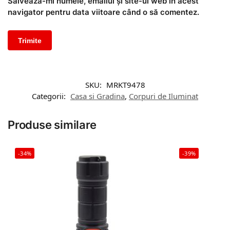
Salvează-mi numele, emailul și site-ul web în acest
navigator pentru data viitoare când o să comentez.
SKU:
MRKT9478
Categorii:
Casa si Gradina
,
Corpuri de Iluminat
Produse similare
-34%
-39%