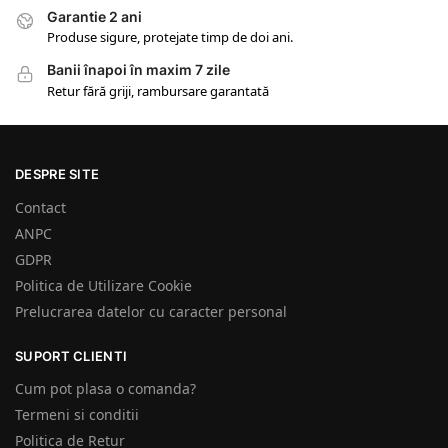
Garantie 2 ani
Produse sigure, protejate timp de doi ani.
Banii înapoi în maxim 7 zile
Retur fără griji, rambursare garantată
DESPRE SITE
Contact
ANPC
GDPR
Politica de Utilizare Cookie
Prelucrarea datelor cu caracter personal
SUPORT CLIENTI
Cum pot plasa o comanda?
Termeni si conditii
Politica de Retur