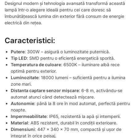
Designul modern și tehnologia avansată transformă această
lampă într-o alegere ideală pentru cei care doresc să
îmbunătățească lumina din exterior fără consum de energie
electrică din rețea.
Caracteristici:
Putere
: 300W – asigură o luminozitate puternică.
Tip LED
: SMD pentru o eficiență energetică sporită.
Temperatura de culoare
: 6500K – iluminare albă rece
optimă pentru exterior.
Luminozitate
: 18000 lumeni – suficientă pentru a ilumina
zone mari.
Distanta captare senzor mișcare
: 6-8 m, activându-se
automat atunci când detectează mișcare.
Autonomie
: până la 8 ore în mod automat, perfectă pentru
noapte.
Impermeabilitate
: IP65, rezistentă la apă și intemperii.
Material
: ABS rezistent, durabil în condiții exterioare.
Dimensiuni
: 447 x 340 x 70 mm, compactă și ușor de
integrat în orice peisaj.