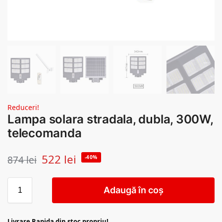
Reduceri!
Lampa solara stradala, dubla, 300W,
telecomanda
522
lei
874
lei
-40%
Adaugă în coș
Livrare Rapida din stoc propriu!