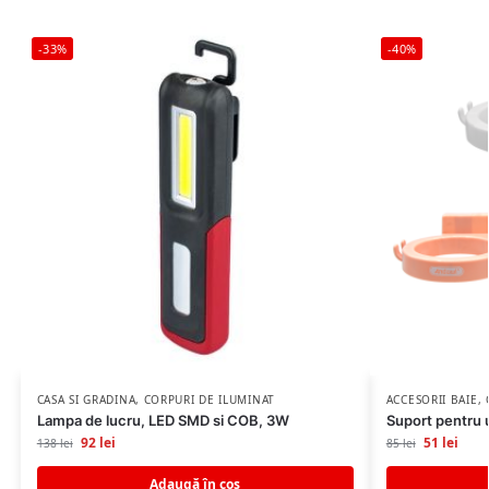
-33%
-40%
CASA SI GRADINA
,
CORPURI DE ILUMINAT
ACCESORII BAIE
,
Lampa de lucru, LED SMD si COB, 3W
Suport pentru u
92
lei
51
lei
138
lei
85
lei
Adaugă în coș