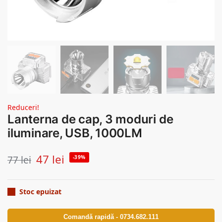
Reduceri!
Lanterna de cap, 3 moduri de
iluminare, USB, 1000LM
47
lei
77
lei
-39%
Stoc epuizat
Comandă rapidă - 0734.682.111