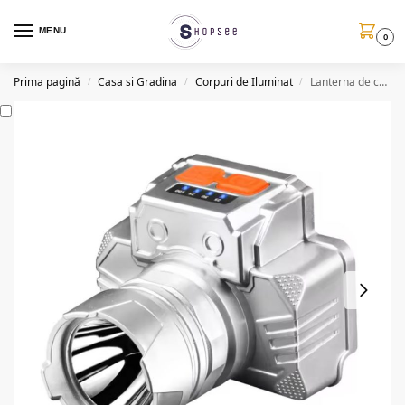
MENU
0
Prima pagină
Casa si Gradina
Corpuri de Iluminat
Lanterna de cap, 3 moduri de iluminare, USB, 1000LM
/
/
/