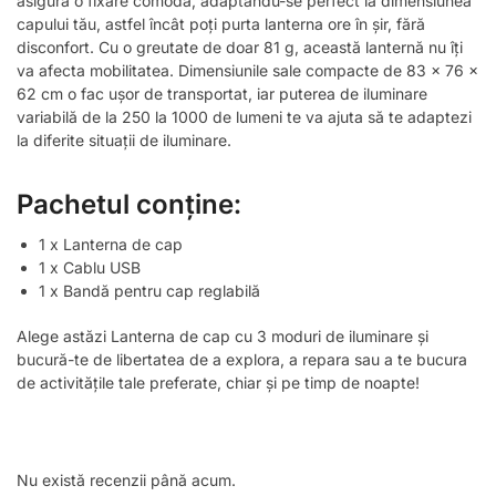
asigură o fixare comodă, adaptându-se perfect la dimensiunea
capului tău, astfel încât poți purta lanterna ore în șir, fără
disconfort. Cu o greutate de doar 81 g, această lanternă nu îți
va afecta mobilitatea. Dimensiunile sale compacte de 83 x 76 x
62 cm o fac ușor de transportat, iar puterea de iluminare
variabilă de la 250 la 1000 de lumeni te va ajuta să te adaptezi
la diferite situații de iluminare.
Pachetul conține:
1 x Lanterna de cap
1 x Cablu USB
1 x Bandă pentru cap reglabilă
Alege astăzi Lanterna de cap cu 3 moduri de iluminare și
bucură-te de libertatea de a explora, a repara sau a te bucura
de activitățile tale preferate, chiar și pe timp de noapte!
Nu există recenzii până acum.