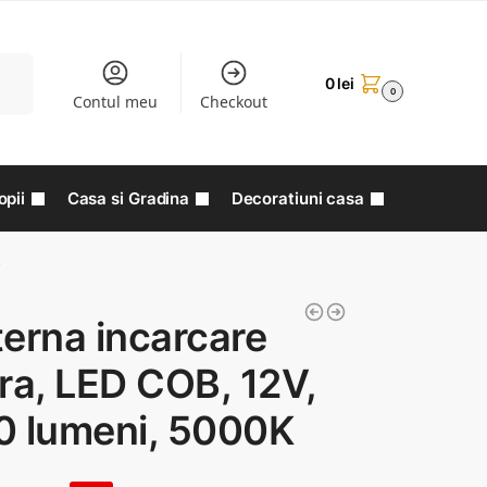
aută
0
lei
0
Contul meu
Checkout
opii
Casa si Gradina
Decoratiuni casa
K
erna incarcare
ra, LED COB, 12V,
0 lumeni, 5000K