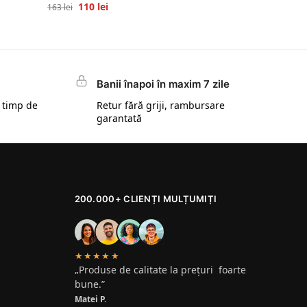
110
lei
163
lei
Banii înapoi în maxim 7 zile
 timp de
Retur fără griji, rambursare
garantată
200.000+ CLIENȚI MULȚUMIȚI
★★★★★
„Produse de calitate la prețuri foarte
bune.”
Matei P.