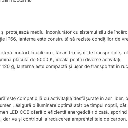
mbări nocturne.
și protejează mediul înconjurător cu sistemul său de încărca
ie IP66, lanterna este construită să reziste condițiilor de vr
feră confort la utilizare, făcând-o ușor de transportat și uti
umină plăcută de 5000 K, ideală pentru diverse activități.
 120 g, lanterna este compactă și ușor de transportat în ru
ă este compatibilă cu activitățile desfășurate în aer liber, o
umeni, asigură o iluminare optimă atât pe timpul nopții, cât 
men LED COB oferă o eficiență energetică ridicată, sporind 
e, dar va și contribui la reducerea amprentei tale de carbon.