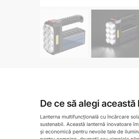
De ce să alegi această 
Lanterna multifuncțională cu încărcare sola
sustenabil. Această lanternă inovatoare îm
și economică pentru nevoile tale de ilumina