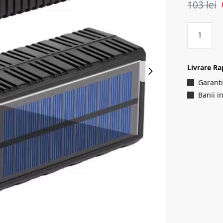
103
lei
Livrare Ra
Garanti
Banii i