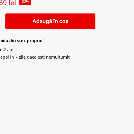
69
lei
-33%
Adaugă în coș
pida din stoc propriu!
e 2 ani
napoi in 7 zile daca esti nemultumit