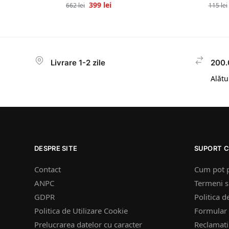
399
lei
662
lei
115
lei
Livrare 1-2 zile
200.
Alătur
DESPRE SITE
SUPORT C
Contact
Cum pot 
ANPC
Termeni si
GDPR
Politica d
Politica de Utilizare Cookie
Formular 
Prelucrarea datelor cu caracter
Reclamatii