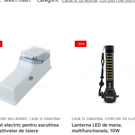
:
MRKT10881
Categorii:
Casa si Gradina
,
Corpuri de Ilum
%
-35%
ORII BUCATARIE
,
CASA SI GRADINA
CASA SI GRADINA
,
CORPURI DE ILU
t electric pentru ascutirea
Lanterna LED de mana,
zitivelor de taiere
multifunctionala, 10W