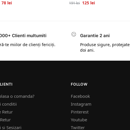
78
lei
125
lei
191
lei
000+ Clienti multumiti
Garantie 2 ani
ă-te miilor de clienți fericiți.
Produse sigure, protejate
doi ani.
LIENTI
FOLLOW
plasa o comanda?
Facebook
 conditii
Instagram
e Retur
Pinterest
Retur
Youtube
 si Sesizari
Twitter