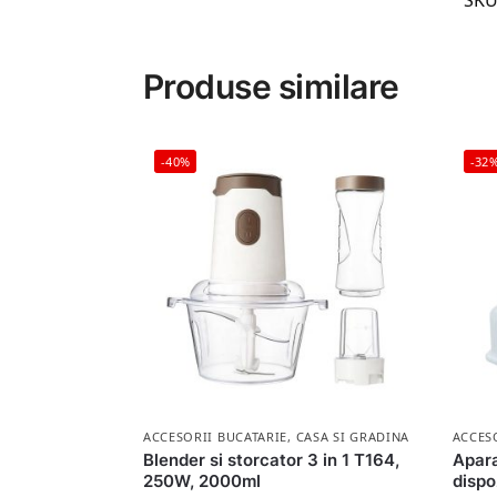
SKU
Produse similare
-40%
-32
ACCESORII BUCATARIE
,
CASA SI GRADINA
ACCES
Blender si storcator 3 in 1 T164,
Apara
250W, 2000ml
dispo