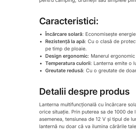
pentru camping, drumeții sau simplele pli
Caracteristici:
Încărcare solară
: Economisește energie 
Rezistență la apă
: Cu o clasă de protecț
pe timp de ploaie.
Design ergonomic
: Manerul ergonomic o
Temperatura culorii
: Lanterna emite o l
Greutate redusă
: Cu o greutate de doar
Detalii despre produs
Lanterna multifuncțională cu încărcare solar
orice situație. Prin puterea sa de 1000 de l
asemenea, tensiunea de 12 V și tipul de lu
lanternă nu doar că va ilumina cărările tal