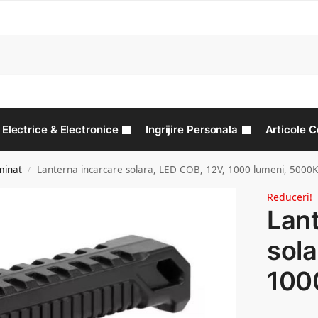
C
Electrice & Electronice
Ingrijire Personala
Articole C
minat
Lanterna incarcare solara, LED COB, 12V, 1000 lumeni, 5000
/
Reduceri!
Lant
sola
100