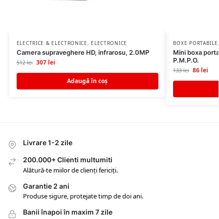
ELECTRICE & ELECTRONICE
,
ELECTRONICE
BOXE PORTABILE
Camera supraveghere HD, infrarosu, 2.0MP
Mini boxa port
P.M.P.O.
307
lei
512
lei
86
lei
133
lei
Adaugă în coș
Livrare 1-2 zile
200.000+ Clienti multumiti
Alătură-te miilor de clienți fericiți.
Garantie 2 ani
Produse sigure, protejate timp de doi ani.
Banii înapoi în maxim 7 zile