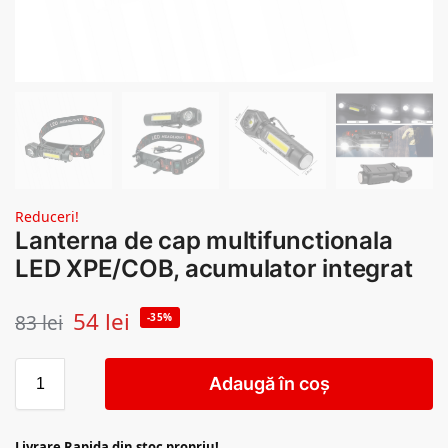
Reduceri!
Lanterna de cap multifunctionala
LED XPE/COB, acumulator integrat
54
lei
83
lei
-35%
Adaugă în coș
Livrare Rapida din stoc propriu!