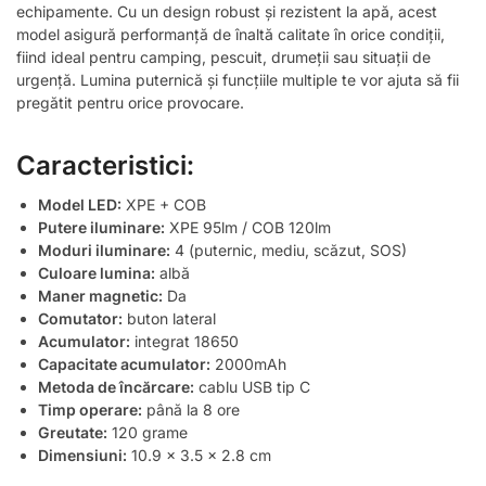
echipamente. Cu un design robust și rezistent la apă, acest
model asigură performanță de înaltă calitate în orice condiții,
fiind ideal pentru camping, pescuit, drumeții sau situații de
urgență. Lumina puternică și funcțiile multiple te vor ajuta să fii
pregătit pentru orice provocare.
Caracteristici:
Model LED:
XPE + COB
Putere iluminare:
XPE 95lm / COB 120lm
Moduri iluminare:
4 (puternic, mediu, scăzut, SOS)
Culoare lumina:
albă
Maner magnetic:
Da
Comutator:
buton lateral
Acumulator:
integrat 18650
Capacitate acumulator:
2000mAh
Metoda de încărcare:
cablu USB tip C
Timp operare:
până la 8 ore
Greutate:
120 grame
Dimensiuni:
10.9 x 3.5 x 2.8 cm