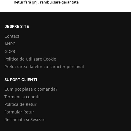
Retur fără griji, rambursare garantată
DESPRE SITE
Contact
ANPC
GDPR
Politica de Utilizare Cookie
Prelucrarea datelor cu caracter personal
SUPORT CLIENTI
Cum pot plasa o comanda?
Termeni si conditii
Politica de Retur
Formular Retur
Reclamatii si Sesizari