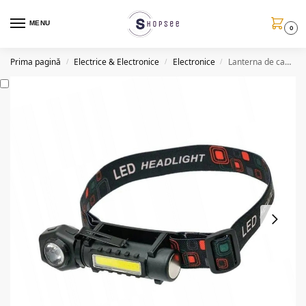
MENU
0
Prima pagină
Electrice & Electronice
Electronice
Lanterna de cap multifunctionala LED XPE/COB, acumulator integrat
/
/
/