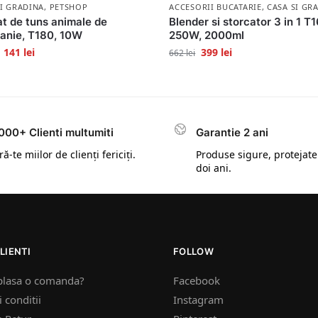
SI GRADINA
,
PETSHOP
ACCESORII BUCATARIE
,
CASA SI GR
t de tuns animale de
Blender si storcator 3 in 1 T
anie, T180, 10W
250W, 2000ml
141
lei
399
lei
662
lei
000+ Clienti multumiti
Garantie 2 ani
ă-te miilor de clienți fericiți.
Produse sigure, protejate
doi ani.
LIENTI
FOLLOW
plasa o comanda?
Facebook
 conditii
Instagram