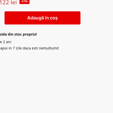
122
lei
-41%
Adaugă în coș
pida din stoc propriu!
e 2 ani
napoi in 7 zile daca esti nemultumit