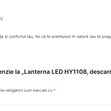
0V
și confortul tău, fie că te aventurezi în natură sau te pregă
cenzie la „Lanterna LED HY1108, descar
le obligatorii sunt marcate cu
*