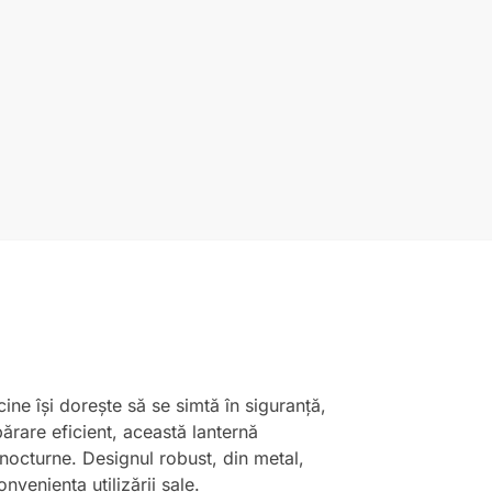
ne își dorește să se simtă în siguranță,
părare eficient, această lanternă
i nocturne. Designul robust, din metal,
nveniența utilizării sale.