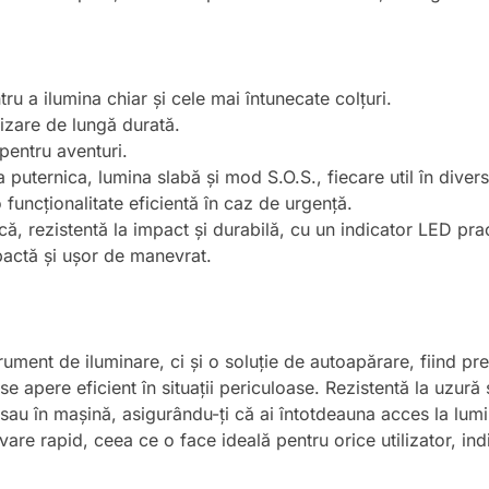
ru a ilumina chiar și cele mai întunecate colțuri.
lizare de lungă durată.
 pentru aventuri.
 puternica, lumina slabă și mod S.O.S., fiecare util în diverse
 funcționalitate eficientă în caz de urgență.
că, rezistentă la impact și durabilă, cu un indicator LED prac
actă și ușor de manevrat.
ument de iluminare, ci și o soluție de autoapărare, fiind p
 se apere eficient în situații periculoase. Rezistentă la uzur
sau în mașină, asigurându-ți că ai întotdeauna acces la lumi
re rapid, ceea ce o face ideală pentru orice utilizator, indi