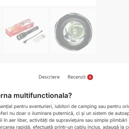
Descriere
Recenzii
0
erna multifunctionala?
țial pentru aventurieri, iubitori de camping sau pentru orici
 oferi nu doar o iluminare puternică, ci și un sistem de autoa
i în aer liber, activități de supraviețuire sau simple plimbăr
rcarea rapidă, efectuată printr-un cablu inclus, adaugă la co