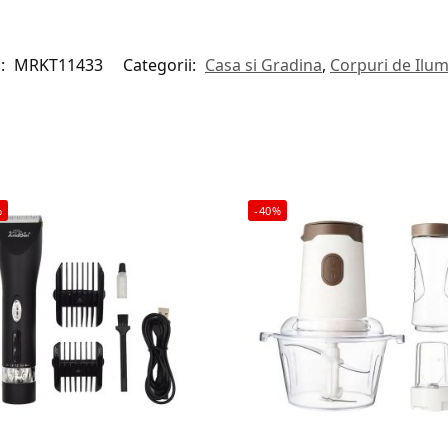
:
MRKT11433
Categorii:
Casa si Gradina
,
Corpuri de Ilum
%
-40%