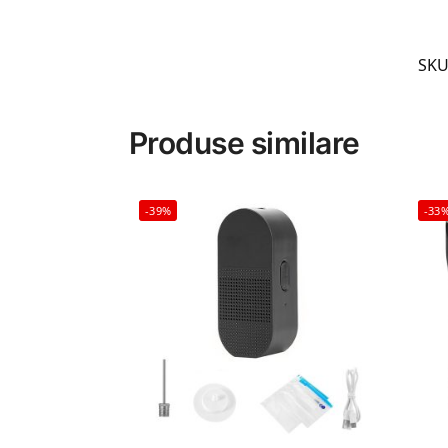
SKU
Produse similare
-39%
-33