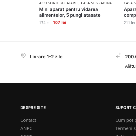
ACCESORII BUCATARIE
,
CASA SI GRADINA
CASA 
Mini aparat pentru vidarea
Apara
alimentelor, 5 pungi atasate
comp
107
lei
174
lei
211
lei
Livrare 1-2 zile
200.
Alătur
DESPRE SITE
SUPORT C
Contact
Cum pot 
ANPC
Termeni si