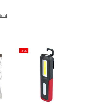
inat
-33%