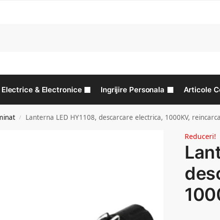
C
Electrice & Electronice
Ingrijire Personala
Articole C
minat
Lanterna LED HY1108, descarcare electrica, 1000KV, reincarca
/
Reduceri!
Lan
desc
1000