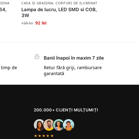
ADINA
CASA SI GRADINA
,
CORPURI DE ILUMINAT
164,
Lampa de lucru, LED SMD si COB,
3W
92
lei
138
lei
Banii înapoi în maxim 7 zile
 timp de
Retur fără griji, rambursare
garantată
200.000+ CLIENȚI MULȚUMIȚI
★★★★★