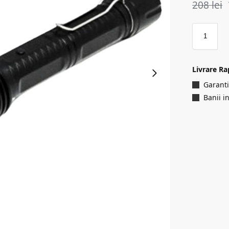
208
lei
Livrare Ra
Garanti
Banii i