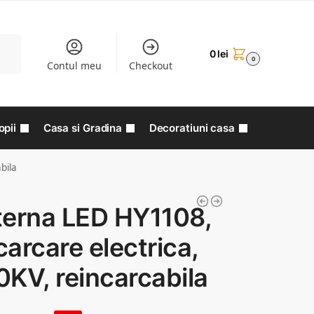
aută
0
lei
0
Contul meu
Checkout
opii
Casa si Gradina
Decoratiuni casa
bila
terna LED HY1108,
arcare electrica,
KV, reincarcabila