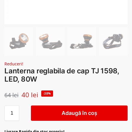
Reduceri!
Lanterna reglabila de cap TJ 1598,
LED, 80W
40
lei
64
lei
-38%
Adaugă în coș
Livrare Rapida din stoc propriu!