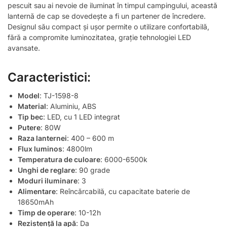
pescuit sau ai nevoie de iluminat în timpul campingului, această
lanternă de cap se dovedește a fi un partener de încredere.
Designul său compact și ușor permite o utilizare confortabilă,
fără a compromite luminozitatea, grație tehnologiei LED
avansate.
Caracteristici:
Model
: TJ-1598-8
Material
: Aluminiu, ABS
Tip bec
: LED, cu 1 LED integrat
Putere
: 80W
Raza lanternei
: 400 – 600 m
Flux luminos
: 4800lm
Temperatura de culoare
: 6000-6500k
Unghi de reglare
: 90 grade
Moduri iluminare
: 3
Alimentare
: Reîncărcabilă, cu capacitate baterie de
18650mAh
Timp de operare
: 10-12h
Rezistență la apă
: Da