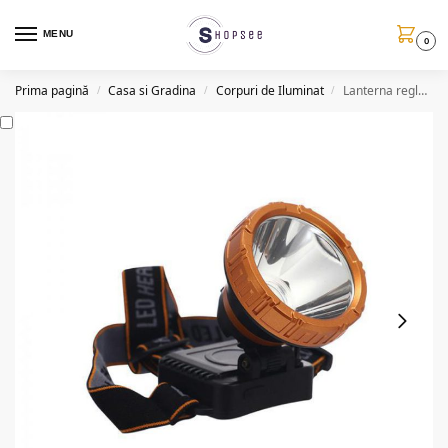
MENU
0
Prima pagină
Casa si Gradina
Corpuri de Iluminat
Lanterna reglabila de cap TJ 1598, LED, 80W
/
/
/