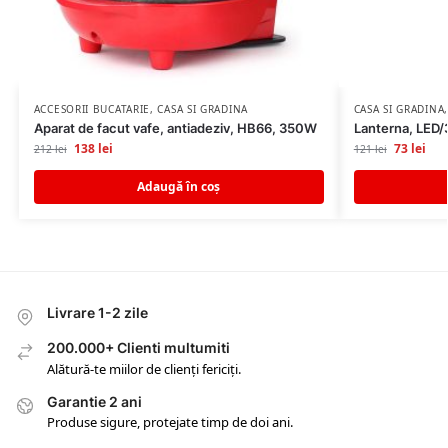
ACCESORII BUCATARIE
,
CASA SI GRADINA
CASA SI GRADINA
Aparat de facut vafe, antiadeziv, HB66, 350W
Lanterna, LED/
138
lei
73
lei
212
lei
121
lei
Adaugă în coș
Livrare 1-2 zile
200.000+ Clienti multumiti
Alătură-te miilor de clienți fericiți.
Garantie 2 ani
Produse sigure, protejate timp de doi ani.