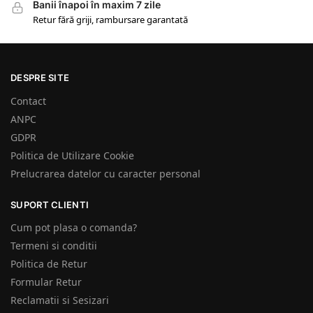
Banii înapoi în maxim 7 zile
Retur fără griji, rambursare garantată
DESPRE SITE
Contact
ANPC
GDPR
Politica de Utilizare Cookie
Prelucrarea datelor cu caracter personal
SUPORT CLIENTI
Cum pot plasa o comanda?
Termeni si conditii
Politica de Retur
Formular Retur
Reclamatii si Sesizari