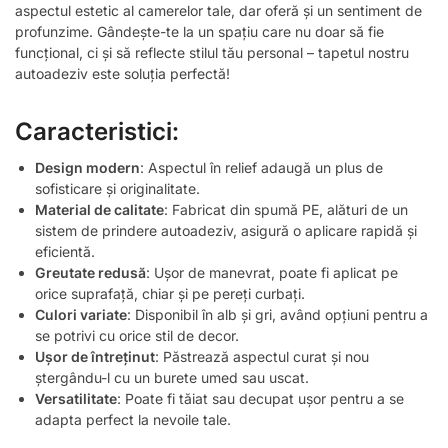
aspectul estetic al camerelor tale, dar oferă și un sentiment de
profunzime. Gândește-te la un spațiu care nu doar să fie
funcțional, ci și să reflecte stilul tău personal – tapetul nostru
autoadeziv este soluția perfectă!
Caracteristici:
Design modern
: Aspectul în relief adaugă un plus de
sofisticare și originalitate.
Material de calitate
: Fabricat din spumă PE, alături de un
sistem de prindere autoadeziv, asigură o aplicare rapidă și
eficientă.
Greutate redusă
: Ușor de manevrat, poate fi aplicat pe
orice suprafață, chiar și pe pereți curbați.
Culori variate
: Disponibil în alb și gri, având opțiuni pentru a
se potrivi cu orice stil de decor.
Ușor de întreținut
: Păstrează aspectul curat și nou
ștergându-l cu un burete umed sau uscat.
Versatilitate
: Poate fi tăiat sau decupat ușor pentru a se
adapta perfect la nevoile tale.