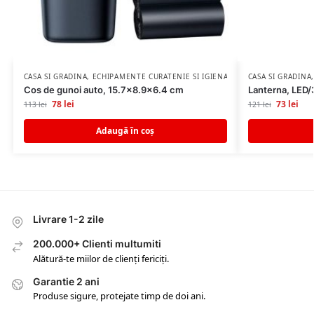
CASA SI GRADINA
,
ECHIPAMENTE CURATENIE SI IGIENA
CASA SI GRADINA
Cos de gunoi auto, 15.7×8.9×6.4 cm
Lanterna, LED/
78
lei
73
lei
113
lei
121
lei
Adaugă în coș
Livrare 1-2 zile
200.000+ Clienti multumiti
Alătură-te miilor de clienți fericiți.
Garantie 2 ani
Produse sigure, protejate timp de doi ani.