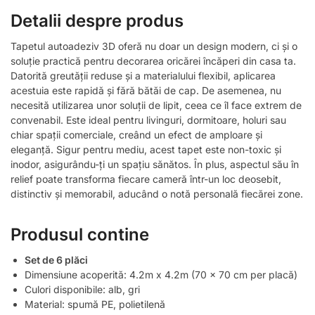
Detalii despre produs
Tapetul autoadeziv 3D oferă nu doar un design modern, ci și o
soluție practică pentru decorarea oricărei încăperi din casa ta.
Datorită greutății reduse și a materialului flexibil, aplicarea
acestuia este rapidă și fără bătăi de cap. De asemenea, nu
necesită utilizarea unor soluții de lipit, ceea ce îl face extrem de
convenabil. Este ideal pentru livinguri, dormitoare, holuri sau
chiar spații comerciale, creând un efect de amploare și
eleganță. Sigur pentru mediu, acest tapet este non-toxic și
inodor, asigurându-ți un spațiu sănătos. În plus, aspectul său în
relief poate transforma fiecare cameră într-un loc deosebit,
distinctiv și memorabil, aducând o notă personală fiecărei zone.
Produsul contine
Set de 6 plăci
Dimensiune acoperită: 4.2m x 4.2m (70 x 70 cm per placă)
Culori disponibile: alb, gri
Material: spumă PE, polietilenă