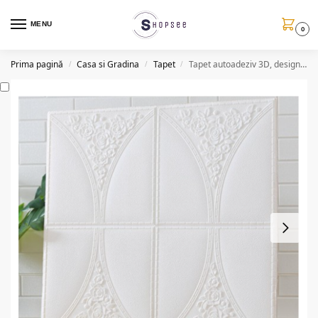
MENU
0
Prima pagină
Casa si Gradina
Tapet
Tapet autoadeziv 3D, design in relief, set 6 bucati, 2 culori
/
/
/