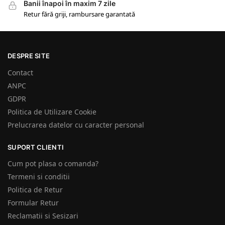
Banii înapoi în maxim 7 zile
Retur fără griji, rambursare garantată
DESPRE SITE
Contact
ANPC
GDPR
Politica de Utilizare Cookie
Prelucrarea datelor cu caracter personal
SUPORT CLIENTI
Cum pot plasa o comanda?
Termeni si conditii
Politica de Retur
Formular Retur
Reclamatii si Sesizari