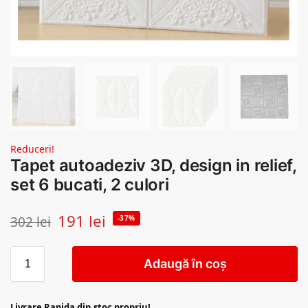
Reduceri!
Tapet autoadeziv 3D, design in relief,
set 6 bucati, 2 culori
191
lei
302
lei
-37%
Adaugă în coș
Livrare Rapida din stoc propriu!