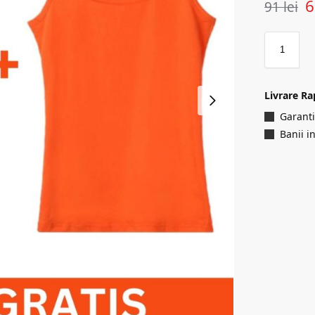
91
lei
Livrare Ra
Garanti
Banii i