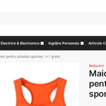
C
Electrice & Electronice
Ingrijire Personala
Articole C
or pentru activitati sportive, 1+1 gratis
Reduceri!
Mai
pent
spor