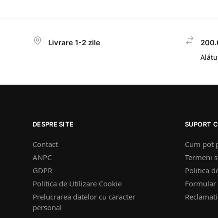
Livrare 1-2 zile
200.
Alătur
DESPRE SITE
SUPORT C
Contact
Cum pot 
ANPC
Termeni si
GDPR
Politica d
Politica de Utilizare Cookie
Formular 
Prelucrarea datelor cu caracter
Reclamatii
personal