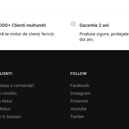
000+ Clienti multumiti
Garantie 2 ani
ă-te miilor de clienți fericiți.
Produse sigure, protejate
doi ani.
LIENTI
FOLLOW
plasa o comanda?
Facebook
 conditii
Instagram
e Retur
Pinterest
Retur
Youtube
 si Sesizari
Twitter