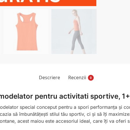
Descriere
Recenzii
0
odelator pentru activitati sportive, 1+
elator special conceput pentru a spori performanța și confor
cazia să îmbunătățești stilul tău sportiv, ci și să îți maximiz
montane, acest maiou este accesoriul ideal, care îți va oferi