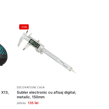
-35%
DECORATIUNI CASA
 X13,
Subler electronic cu afisaj digital,
metalic, 150mm
135
lei
209
lei