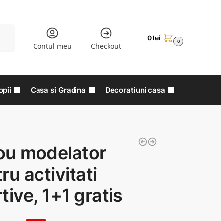
aută
0
lei
0
Contul meu
Checkout
opii
Casa si Gradina
Decoratiuni casa
ou modelator
ru activitati
tive, 1+1 gratis