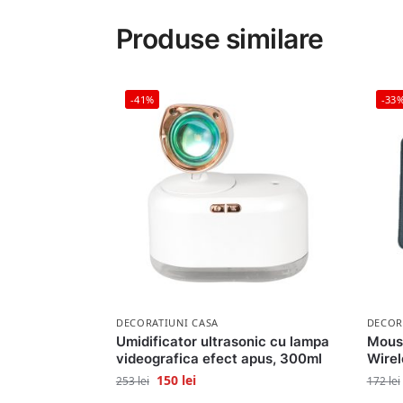
Produse similare
-41%
-33
DECORATIUNI CASA
DECOR
Umidificator ultrasonic cu lampa
Mouse
videografica efect apus, 300ml
Wirel
150
lei
253
lei
172
lei