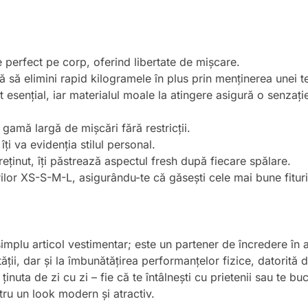
e perfect pe corp, oferind libertate de mișcare.
tă să elimini rapid kilogramele în plus prin menținerea unei 
 esențial, iar materialul moale la atingere asigură o senzați
 gamă largă de mișcări fără restricții.
îți va evidenția stilul personal.
reținut, îți păstrează aspectul fresh după fiecare spălare.
ilor XS-S-M-L, asigurându-te că găsești cele mai bune fituri
plu articol vestimentar; este un partener de încredere în at
ții, dar și la îmbunătățirea performanțelor fizice, datorită d
ținuta de zi cu zi – fie că te întâlnești cu prietenii sau te 
tru un look modern și atractiv.