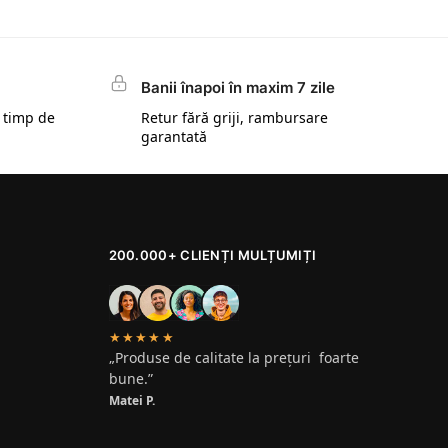
Banii înapoi în maxim 7 zile
 timp de
Retur fără griji, rambursare
garantată
200.000+ CLIENȚI MULȚUMIȚI
★★★★★
„Produse de calitate la prețuri foarte
bune.”
Matei P.