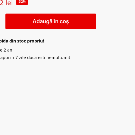
62
lei
-32%
Adaugă în coș
pida din stoc propriu!
e 2 ani
napoi in 7 zile daca esti nemultumit