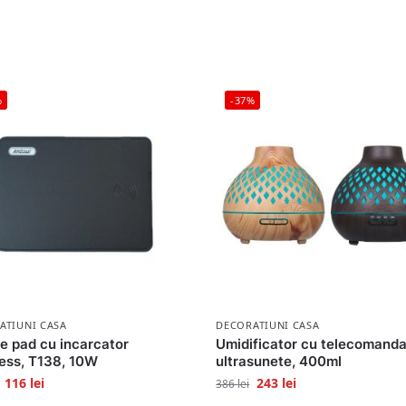
%
-37%
ATIUNI CASA
DECORATIUNI CASA
 pad cu incarcator
Umidificator cu telecomanda
ess, T138, 10W
ultrasunete, 400ml
116
lei
243
lei
386
lei