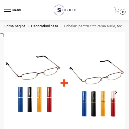
MENU
0
Prima pagină
Decoratiuni casa
Ochelari pentru citit, rama aurie, toc clips inclus, 1+1 gratis
/
/