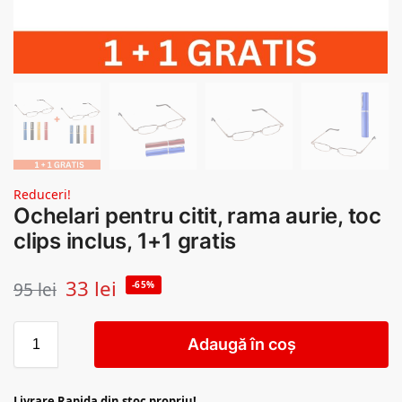
Reduceri!
Ochelari pentru citit, rama aurie, toc
clips inclus, 1+1 gratis
33
lei
95
lei
-65%
Adaugă în coș
Livrare Rapida din stoc propriu!