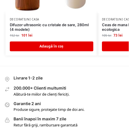
DECORATIUNI CASA
DECORATIUNI CA
Difuzor ultrasonic cu cristale de sare, 280ml
Ceas de mana D
(4 modele)
ecologica
101
lei
73
lei
152
lei
105
lei
Adaugă în coș
Livrare 1-2 zile
200.000+ Clienti multumiti
Alătură-te miilor de clienți fericiți.
Garantie 2 ani
Produse sigure, protejate timp de doi ani.
Banii înapoi în maxim 7 zile
Retur fără griji, rambursare garantată