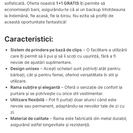
sofisticată. Oferta noastră
1+1 GRATIS
îți permite să
economisești bani, asigurându-te că ai un backup întotdeauna
la îndemână, fie acasă, fie la birou. Nu ezita să profiți de
această oportunitate fantastică!
Caracteristici:
Sistem de prindere pe bază de clips
– O facilitare a utilizării
care îți permit să îi pui și să îi scoți cu ușurință, fără a fi
nevoie de ajustări suplimentare.
Design unisex
– Acești ochelari sunt potriviți atât pentru
bărbați, cât și pentru femei, oferind versatilitate în stil și
utilizare.
Rama subțire și elegantă
– Oferă o senzație de confort la
purtare și se potrivește cu orice stil vestimentar.
Utilizare flexibilă
– Pot fi purtați doar atunci când este
nevoie sau permanent, adaptându-se nevoilor tale de zi cu
zi.
Material de calitate
– Rama este fabricată din metal durabil,
asigurând astfel longevitate și rezistență.