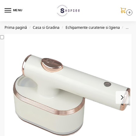
MENU
0
Prima pagină
Casa si Gradina
Echipamente curatenie si Igiena
Mini f
/
/
/