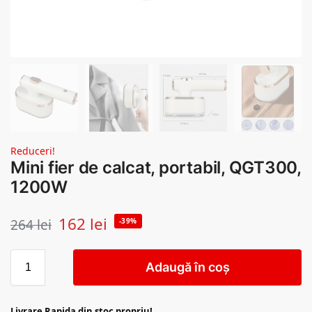
Reduceri!
Mini fier de calcat, portabil, QGT300,
1200W
162
lei
264
lei
-39%
Adaugă în coș
Livrare Rapida din stoc propriu!