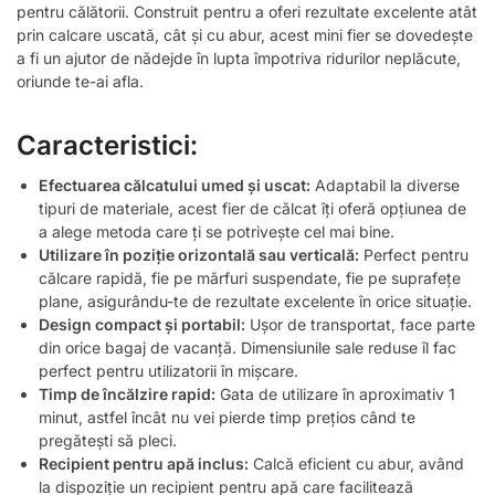
pentru călătorii. Construit pentru a oferi rezultate excelente atât
prin calcare uscată, cât și cu abur, acest mini fier se dovedește
a fi un ajutor de nădejde în lupta împotriva ridurilor neplăcute,
oriunde te-ai afla.
Caracteristici:
Efectuarea călcatului umed și uscat:
Adaptabil la diverse
tipuri de materiale, acest fier de călcat îți oferă opțiunea de
a alege metoda care ți se potrivește cel mai bine.
Utilizare în poziție orizontală sau verticală:
Perfect pentru
călcare rapidă, fie pe mărfuri suspendate, fie pe suprafețe
plane, asigurându-te de rezultate excelente în orice situație.
Design compact și portabil:
Ușor de transportat, face parte
din orice bagaj de vacanță. Dimensiunile sale reduse îl fac
perfect pentru utilizatorii în mișcare.
Timp de încălzire rapid:
Gata de utilizare în aproximativ 1
minut, astfel încât nu vei pierde timp prețios când te
pregătești să pleci.
Recipient pentru apă inclus:
Calcă eficient cu abur, având
la dispoziție un recipient pentru apă care facilitează