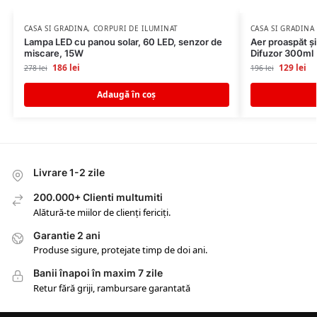
CASA SI GRADINA
,
CORPURI DE ILUMINAT
CASA SI GRADINA
Lampa LED cu panou solar, 60 LED, senzor de
Aer proaspăt și
miscare, 15W
Difuzor 300ml
186
lei
129
lei
278
lei
196
lei
Adaugă în coș
Livrare 1-2 zile
200.000+ Clienti multumiti
Alătură-te miilor de clienți fericiți.
Garantie 2 ani
Produse sigure, protejate timp de doi ani.
Banii înapoi în maxim 7 zile
Retur fără griji, rambursare garantată