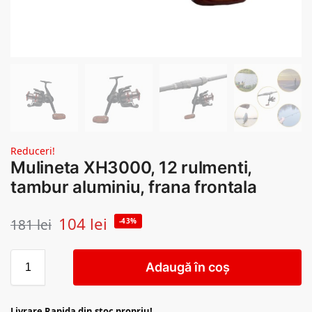
Reduceri!
Mulineta XH3000, 12 rulmenti,
tambur aluminiu, frana frontala
104
lei
181
lei
-43%
Adaugă în coș
Livrare Rapida din stoc propriu!