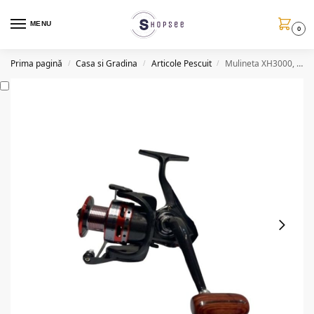
MENU
0
Prima pagină
Casa si Gradina
Articole Pescuit
Mulineta XH3000, 12 rulmenti, tambur aluminiu, frana frontala
/
/
/