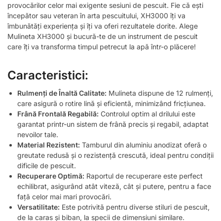
provocărilor celor mai exigente sesiuni de pescuit. Fie că ești
începător sau veteran în arta pescuitului, XH3000 îți va
îmbunătăți experiența și îți va oferi rezultatele dorite. Alege
Mulineta XH3000 și bucură-te de un instrument de pescuit
care îți va transforma timpul petrecut la apă într-o plăcere!
Caracteristici:
Rulmenți de Înaltă Calitate:
Mulineta dispune de 12 rulmenți,
care asigură o rotire lină și eficientă, minimizând fricțiunea.
Frână Frontală Regabilă:
Controlul optim al drilului este
garantat printr-un sistem de frână precis și regabil, adaptat
nevoilor tale.
Material Rezistent:
Tamburul din aluminiu anodizat oferă o
greutate redusă și o rezistență crescută, ideal pentru condiții
dificile de pescuit.
Recuperare Optimă:
Raportul de recuperare este perfect
echilibrat, asigurând atât viteză, cât și putere, pentru a face
față celor mai mari provocări.
Versatilitate:
Este potrivită pentru diverse stiluri de pescuit,
de la caras și biban, la specii de dimensiuni similare.