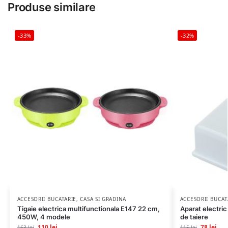
Produse similare
-33%
-32%
ACCESORII BUCATARIE
,
CASA SI GRADINA
ACCESORII BUCAT
Tigaie electrica multifunctionala E147 22 cm,
Aparat electric
450W, 4 modele
de taiere
110
lei
78
lei
163
lei
115
lei