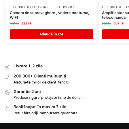
ELECTRICE & ELECTRONICE
,
ELECTRONICE
ELECTRICE & EL
Camera de supraveghere , vedere nocturna,
Amplificator s
WIFI
telecomanda
322
lei
307
lei
488
lei
532
lei
Adaugă în coș
Livrare 1-2 zile
200.000+ Clienti multumiti
Alătură-te miilor de clienți fericiți.
Garantie 2 ani
Produse sigure, protejate timp de doi ani.
Banii înapoi în maxim 7 zile
Retur fără griji, rambursare garantată