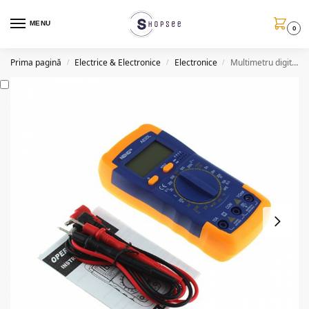
MENU
0
Prima pagină
Electrice & Electronice
Electronice
Multimetru digital cu carcasa anti-soc A830L
/
/
/