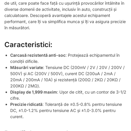
de util, care poate face față cu ușurință provocărilor întâlnite în
diverse domenii de activitate, inclusiv în auto, construcții și
calculatoare. Descoperă avantajele acestui echipament
performant, care îți va simplifica munca și îți va asigura precizie
în măsurători.
Caracteristici:
Carcasă rezistentă anti-soc
: Protejează echipamentul în
condiții dificile.
Măsurări variate
: Tensiune DC (200mV / 2V / 20V / 200V /
500V) și AC (200V / 500V), curent DC (200uA / 2mA /
20mA / 200mA / 10A) și rezistență (200Ω / 2KΩ / 20KΩ /
200KΩ / 2MΩ).
Display de 1,999 maxim
: Ușor de citit, cu un contor de 3-1/2
cifre.
Precizie ridicată
: Toleranță de ±0.5-0.8% pentru tensiune
DC, ±1.0-1.2% pentru tensiune AC și ±1.0-3.0% pentru
curent.