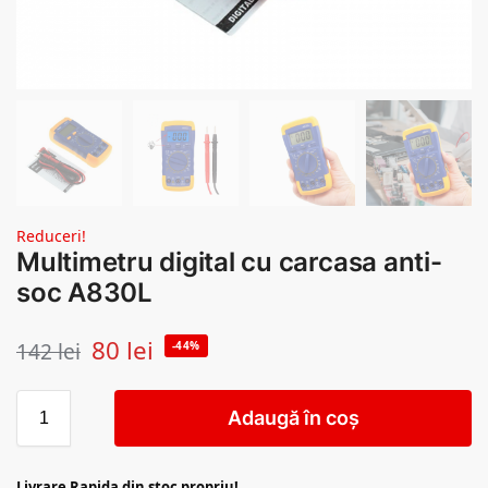
Reduceri!
Multimetru digital cu carcasa anti-
soc A830L
80
lei
142
lei
-44%
Adaugă în coș
Livrare Rapida din stoc propriu!