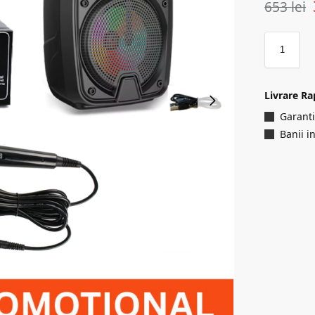
653
lei
Livrare Ra
Garanti
Banii i