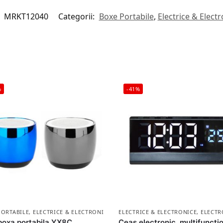
:
MRKT12040
Categorii:
Boxe Portabile
,
Electrice & Electr
%
-41%
PORTABILE
,
ELECTRICE & ELECTRONICE
ELECTRICE & ELECTRONICE
,
ELECTR
boxa portabila YX8C,
Ceas electronic, multifunctio