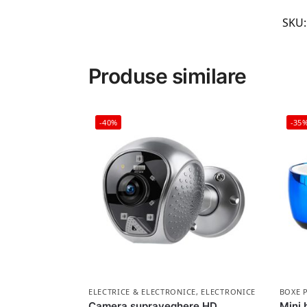
SKU
Produse similare
-40%
-35
ELECTRICE & ELECTRONICE
,
ELECTRONICE
BOXE 
Camera supraveghere HD,
Mini 