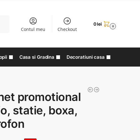
aută
0
lei
0
Contul meu
Checkout
opii
Casa si Gradina
Decoratiuni casa
het promotional
o, statie, boxa,
rofon