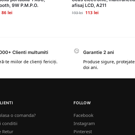
ooth, 9W P.M.P.O.
afisaj LCD, A211
86
lei
113
lei
193
lei
000+ Clienti multumiti
Garantie 2 ani
ă-te miilor de clienți fericiți.
Produse sigure, protejate
doi ani.
LIENTI
FOLLOW
plasa o comanda?
Facebook
 conditii
Instagram
e Retur
Pinterest