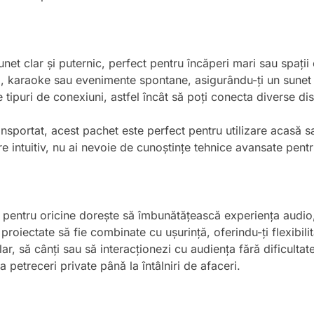
net clar și puternic, perfect pentru încăperi mari sau spații 
i, karaoke sau evenimente spontane, asigurându-ți un sunet i
 tipuri de conexiuni, astfel încât să poți conecta diverse di
ansportat, acest pachet este perfect pentru utilizare acasă s
e intuitiv, nu ai nevoie de cunoștințe tehnice avansate pentr
 pentru oricine dorește să îmbunătățească experiența audio,
oiectate să fie combinate cu ușurință, oferindu-ți flexibilitat
r, să cânți sau să interacționezi cu audiența fără dificultate.
a petreceri private până la întâlniri de afaceri.