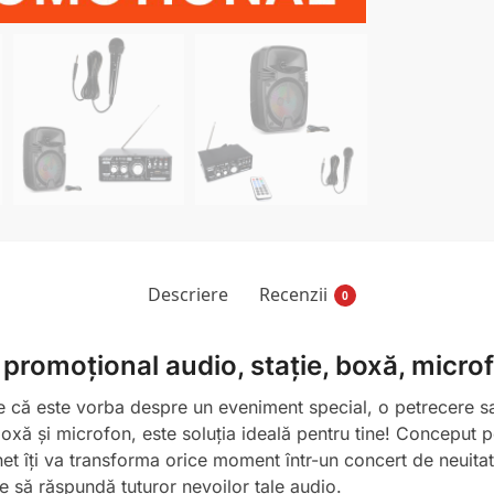
Descriere
Recenzii
0
 promoțional audio, stație, boxă, micro
fie că este vorba despre un eveniment special, o petrecere sa
oxă și microfon, este soluția ideală pentru tine! Conceput pe
het îți va transforma orice moment într-un concert de neuita
e să răspundă tuturor nevoilor tale audio.