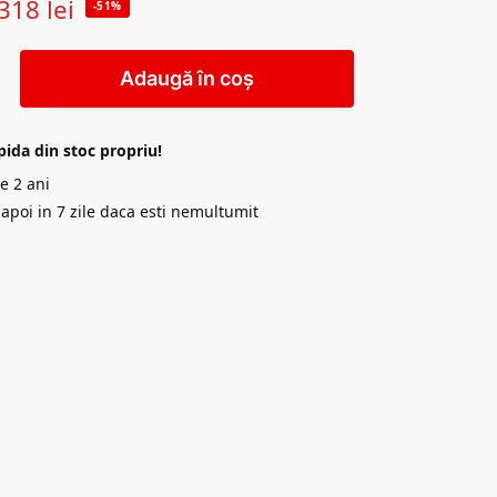
318
lei
-51%
Adaugă în coș
pida din stoc propriu!
e 2 ani
napoi in 7 zile daca esti nemultumit