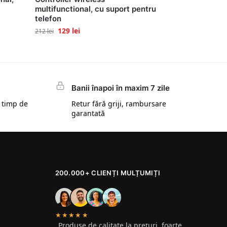
multifunctional, cu suport pentru
telefon
129
lei
212
lei
Banii înapoi în maxim 7 zile
 timp de
Retur fără griji, rambursare
garantată
200.000+ CLIENȚI MULȚUMIȚI
★★★★★
„Produse de calitate la prețuri foarte