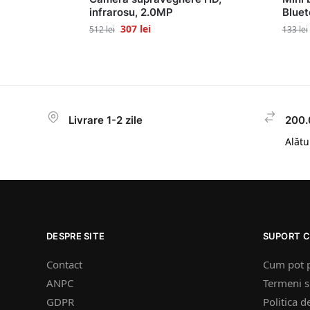
infrarosu, 2.0MP
Bluet
307
lei
512
lei
133
lei
Livrare 1-2 zile
200.
Alătur
DESPRE SITE
SUPORT C
Contact
Cum pot 
ANPC
Termeni si
GDPR
Politica d