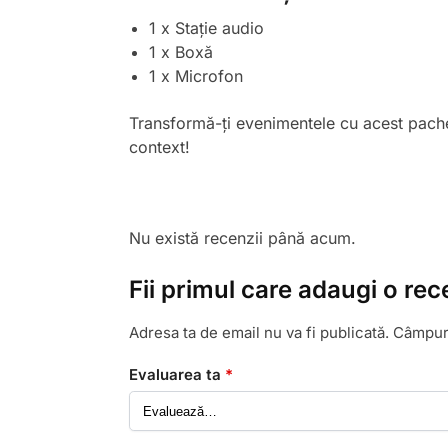
1 x Stație audio
1 x Boxă
1 x Microfon
Transformă-ți evenimentele cu acest pachet 
context!
Nu există recenzii până acum.
Fii primul care adaugi o rec
Adresa ta de email nu va fi publicată.
Câmpuri
Evaluarea ta
*