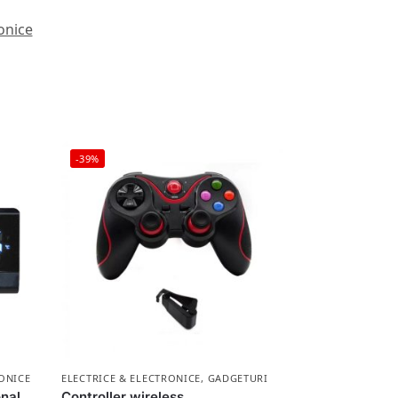
onice
-39%
ONICE
ELECTRICE & ELECTRONICE
,
GADGETURI
nal,
Controller wireless