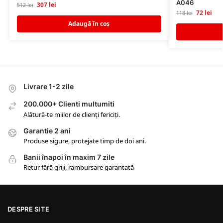
A046
307
lei
512
lei
72
lei
118
lei
Adaugă în coș
Livrare 1-2 zile
200.000+ Clienti multumiti
Alătură-te miilor de clienți fericiți.
Garantie 2 ani
Produse sigure, protejate timp de doi ani.
Banii înapoi în maxim 7 zile
Retur fără griji, rambursare garantată
DESPRE SITE