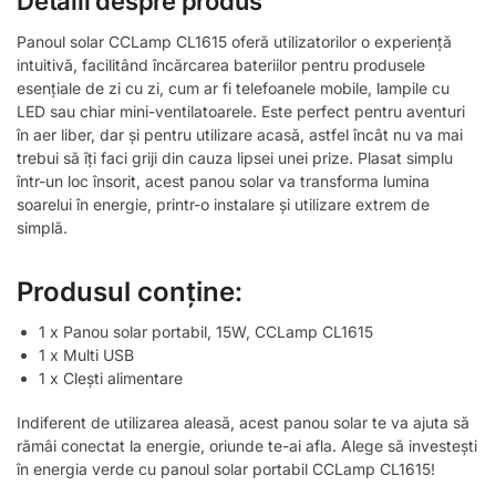
Detalii despre produs
Panoul solar CCLamp CL1615 oferă utilizatorilor o experiență
intuitivă, facilitând încărcarea bateriilor pentru produsele
esențiale de zi cu zi, cum ar fi telefoanele mobile, lampile cu
LED sau chiar mini-ventilatoarele. Este perfect pentru aventuri
în aer liber, dar și pentru utilizare acasă, astfel încât nu va mai
trebui să îți faci griji din cauza lipsei unei prize. Plasat simplu
într-un loc însorit, acest panou solar va transforma lumina
soarelui în energie, printr-o instalare și utilizare extrem de
simplă.
Produsul conține:
1 x Panou solar portabil, 15W, CCLamp CL1615
1 x Multi USB
1 x Clești alimentare
Indiferent de utilizarea aleasă, acest panou solar te va ajuta să
rămâi conectat la energie, oriunde te-ai afla. Alege să investești
în energia verde cu panoul solar portabil CCLamp CL1615!