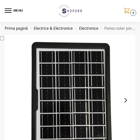
MENU
0
Prima pagină
Electrice & Electronice
Electronice
Panou solar portabil, 15W, CCLamp CL1615
/
/
/