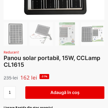
Reduceri!
Panou solar portabil, 15W, CCLamp
CL1615
162
lei
235
lei
-31%
Adaugă în coș
Livrare Rapida din stoc propriu!