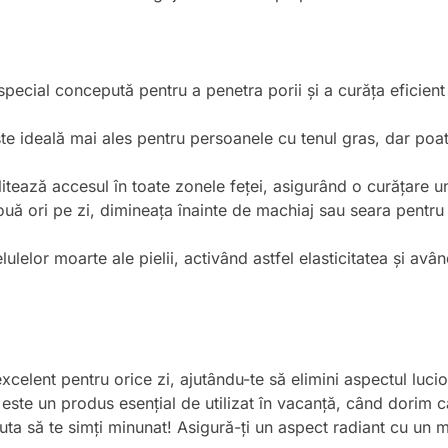
special concepută pentru a penetra porii și a curăța eficient
ste ideală mai ales pentru persoanele cu tenul gras, dar poate 
litează accesul în toate zonele feței, asigurând o curățare u
două ori pe zi, dimineața înainte de machiaj sau seara pentr
elulelor moarte ale pielii, activând astfel elasticitatea și av
xcelent pentru orice zi, ajutându-te să elimini aspectul lucios 
este un produs esențial de utilizat în vacanță, când dorim ca 
 ajuta să te simți minunat! Asigură-ți un aspect radiant cu u