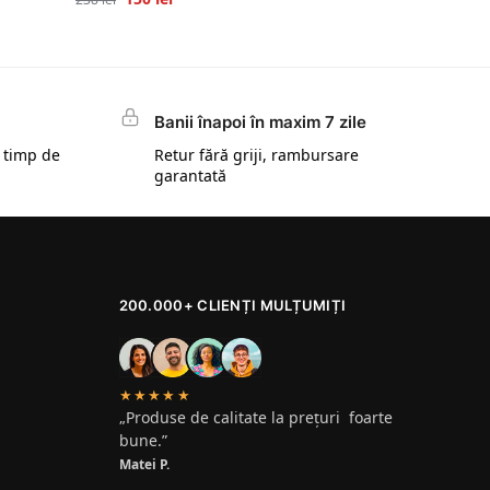
Banii înapoi în maxim 7 zile
 timp de
Retur fără griji, rambursare
garantată
200.000+ CLIENȚI MULȚUMIȚI
★★★★★
„Produse de calitate la prețuri foarte
bune.”
Matei P.