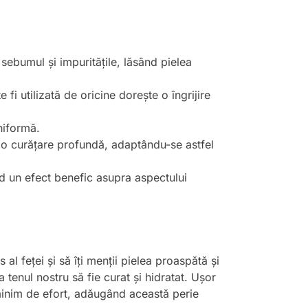
 sebumul și impuritățile, lăsând pielea
fi utilizată de oricine dorește o îngrijire
niformă.
u o curățare profundă, adaptându-se astfel
ând un efect benefic asupra aspectului
al feței și să îți menții pielea proaspătă și
tenul nostru să fie curat și hidratat. Ușor
n minim de efort, adăugând această perie