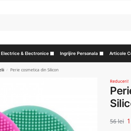
C
Electrice & Electronice
Ingrijire Personala
Articole C
lii
Perie cosmetica din Silicon
/
Reduceri!
Peri
Sili
56
lei