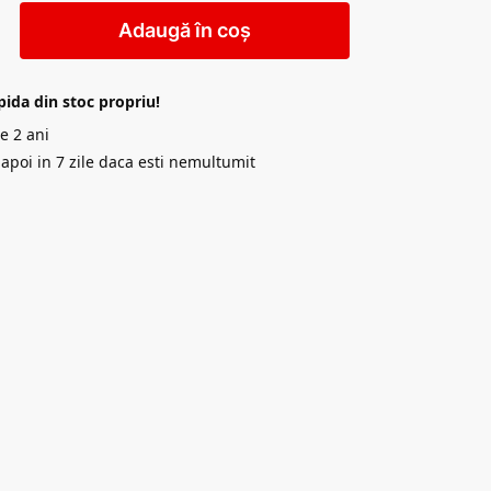
Adaugă în coș
pida din stoc propriu!
e 2 ani
napoi in 7 zile daca esti nemultumit