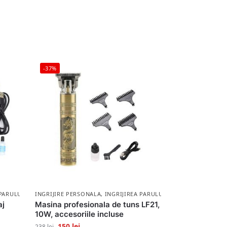
-37%
 PARULUI
INGRIJIRE PERSONALA
,
INGRIJIREA PARULUI
aj
Masina profesionala de tuns LF21,
10W, accesoriile incluse
150
lei
238
lei