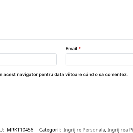
Email
*
în acest navigator pentru data viitoare când o să comentez.
U:
MRKT10456
Categorii:
Ingrijire Personala
,
Ingrijirea Pi