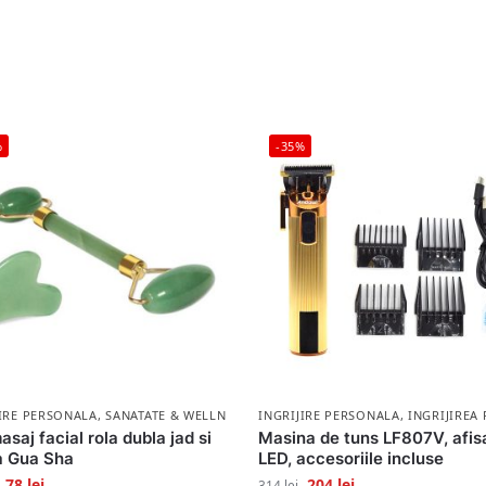
%
-35%
LA
JIRE PERSONALA
,
SANATATE & WELLNESS
INGRIJIRE PERSONALA
,
INGRIJIREA
asaj facial rola dubla jad si
Masina de tuns LF807V, afis
a Gua Sha
LED, accesoriile incluse
78
lei
204
lei
314
lei