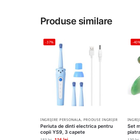
Produse similare
-37%
-40
INGRIJIRE PERSONALA
,
PRODUSE INGRIJIRE PERSONA
INGRI
Periuta de dinti electrica pentru
Set m
copii YS9, 3 capete
piatr
116
lei
183
lei
130
lei