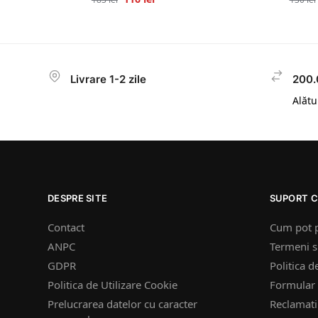
Livrare 1-2 zile
200.
Alătur
DESPRE SITE
SUPORT C
Contact
Cum pot 
ANPC
Termeni si
GDPR
Politica d
Politica de Utilizare Cookie
Formular 
Prelucrarea datelor cu caracter
Reclamatii