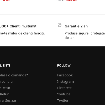
000+ Clienti multumiti
Garantie 2 ani
ă-te miilor de clienți fericiți.
Produse sigure, protejate
doi ani.
LIENTI
FOLLOW
plasa o comanda?
Facebook
 conditii
Instagram
e Retur
Pinterest
Retur
Youtube
 si Sesizari
Twitter