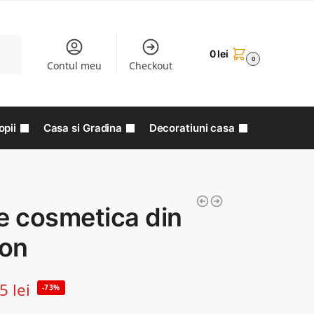
aută
0
lei
0
Contul meu
Checkout
opii
Casa si Gradina
Decoratiuni casa
e cosmetica din
con
15
lei
-73%