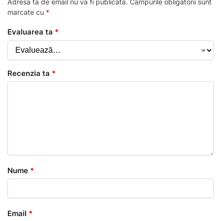
Adresa ta de email nu va fi publicată.
Câmpurile obligatorii sunt
marcate cu
*
Evaluarea ta
*
Recenzia ta
*
Nume
*
Email
*