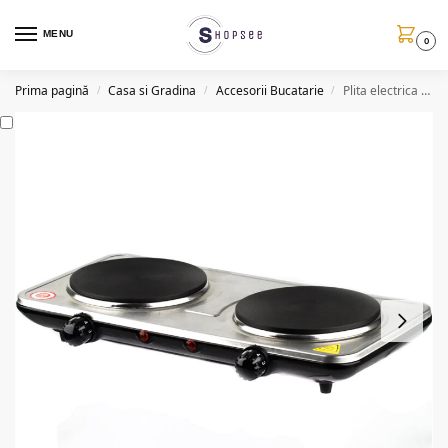
MENU
0
Prima pagină
Casa si Gradina
Accesorii Bucatarie
Plita electrica QJR1500, 2 zone de gatire, 3000W, 220V/240V
/
/
/