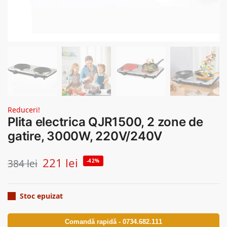
Reduceri!
Plita electrica QJR1500, 2 zone de
gatire, 3000W, 220V/240V
221
lei
384
lei
-42%
Stoc epuizat
Comandă rapidă - 0734.682.111