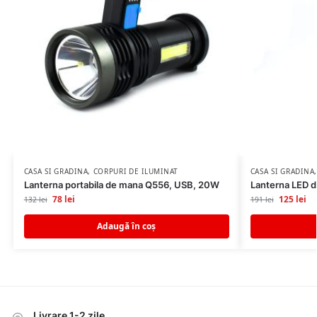
CASA SI GRADINA
,
CORPURI DE ILUMINAT
CASA SI GRADINA
Lanterna portabila de mana Q556, USB, 20W
Lanterna LED d
78
lei
125
lei
132
lei
191
lei
Adaugă în coș
Livrare 1-2 zile