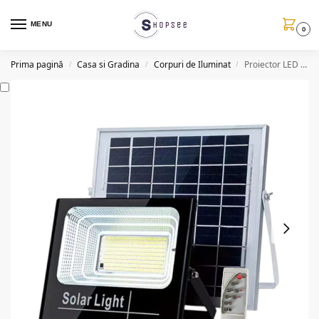
MENU
0
Prima pagină
Casa si Gradina
Corpuri de Iluminat
Proiector LED cu panou solar si telecomanda, 120W, autonomie 12h
/
/
/