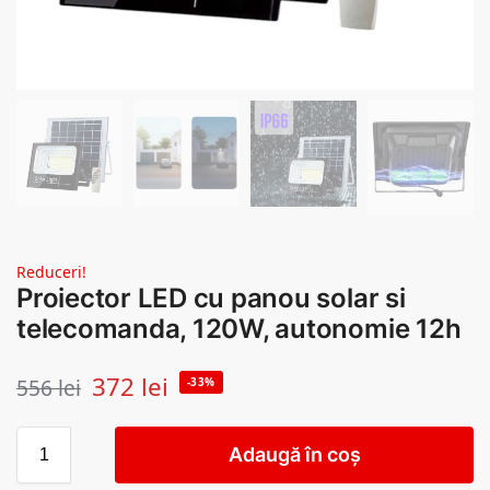
Reduceri!
Proiector LED cu panou solar si
telecomanda, 120W, autonomie 12h
372
lei
556
lei
-33%
Adaugă în coș