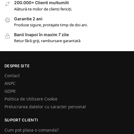
200.000+ Clienti multumiti
Alătură-te miilor de clienți fericiți.
Garantie 2 ani
Produse sigure, protejate timp de doi ani.
Banii înapoi în maxim 7 zile
Retur fără griji, rambursare garantată
DESPRE SITE
Contact
ANPC
GDPR
Politica de Utilizare Cookie
Prelucrarea datelor cu caracter personal
SUPORT CLIENTI
Cum pot plasa o comanda?