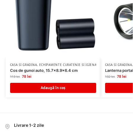
CASA SI GRADINA
,
ECHIPAMENTE CURATENIE SI IGIENA
CASA SI GRADINA
Cos de gunoi auto, 15.7×8.9×6.4 cm
Lanterna porta
78
lei
78
lei
113
lei
132
lei
Adaugă în coș
Livrare 1-2 zile