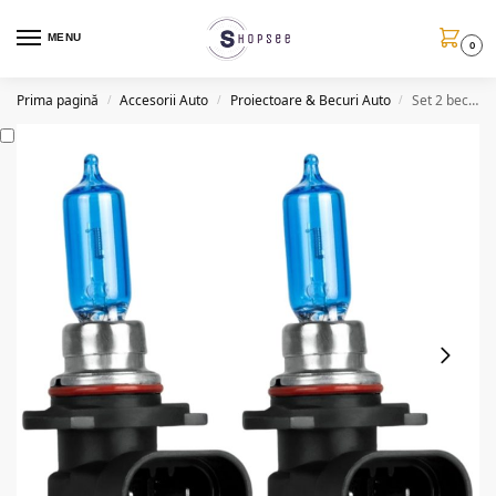
MENU
0
Prima pagină
Accesorii Auto
Proiectoare & Becuri Auto
Set 2 becuri auto halogen H11, 5500K, efect xenon, 100W/bec, 12V
/
/
/