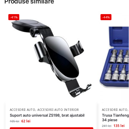
Produse similare
-41%
-44%
ACCESORII AUTO
,
ACCESORII AUTO INTERIOR
ACCESORII AUTO
Suport auto universal ZS198, brat ajustabil
Trusa Tianfeng 
34 piese
62
lei
105
lei
135
lei
241
lei