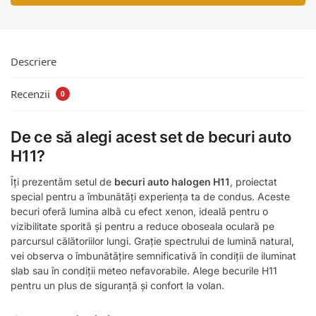
Descriere
Recenzii
0
De ce să alegi acest set de becuri auto
H11?
Îți prezentăm setul de
becuri auto halogen H11
, proiectat
special pentru a îmbunătăți experiența ta de condus. Aceste
becuri oferă lumina albă cu efect xenon, ideală pentru o
vizibilitate sporită și pentru a reduce oboseala oculară pe
parcursul călătoriilor lungi. Grație spectrului de lumină natural,
vei observa o îmbunătățire semnificativă în condiții de iluminat
slab sau în condiții meteo nefavorabile. Alege becurile H11
pentru un plus de siguranță și confort la volan.