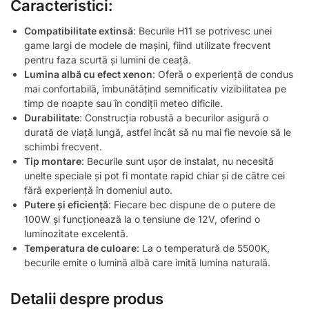
Caracteristici:
Compatibilitate extinsă
: Becurile H11 se potrivesc unei
game largi de modele de mașini, fiind utilizate frecvent
pentru faza scurtă și lumini de ceață.
Lumina albă cu efect xenon
: Oferă o experiență de condus
mai confortabilă, îmbunătățind semnificativ vizibilitatea pe
timp de noapte sau în condiții meteo dificile.
Durabilitate
: Construcția robustă a becurilor asigură o
durată de viață lungă, astfel încât să nu mai fie nevoie să le
schimbi frecvent.
Tip montare
: Becurile sunt ușor de instalat, nu necesită
unelte speciale și pot fi montate rapid chiar și de către cei
fără experiență în domeniul auto.
Putere și eficiență
: Fiecare bec dispune de o putere de
100W și funcționează la o tensiune de 12V, oferind o
luminozitate excelentă.
Temperatura de culoare
: La o temperatură de 5500K,
becurile emite o lumină albă care imită lumina naturală.
Detalii despre produs