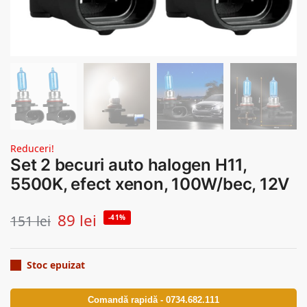
Reduceri!
Set 2 becuri auto halogen H11,
5500K, efect xenon, 100W/bec, 12V
89
lei
151
lei
-41%
Stoc epuizat
Comandă rapidă - 0734.682.111