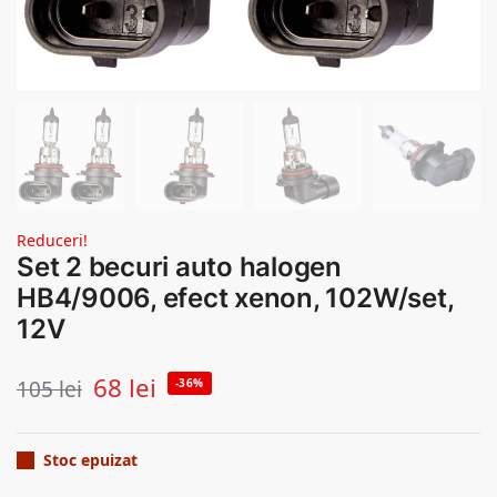
Reduceri!
Set 2 becuri auto halogen
HB4/9006, efect xenon, 102W/set,
12V
68
lei
105
lei
-36%
Stoc epuizat