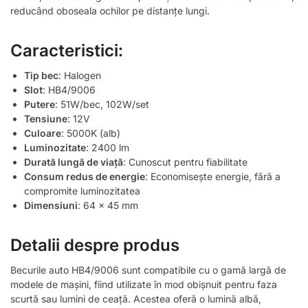
reducând oboseala ochilor pe distanțe lungi.
Caracteristici:
Tip bec
: Halogen
Slot
: HB4/9006
Putere
: 51W/bec, 102W/set
Tensiune
: 12V
Culoare
: 5000K (alb)
Luminozitate
: 2400 lm
Durată lungă de viață
: Cunoscut pentru fiabilitate
Consum redus de energie
: Economisește energie, fără a
compromite luminozitatea
Dimensiuni
: 64 x 45 mm
Detalii despre produs
Becurile auto HB4/9006 sunt compatibile cu o gamă largă de
modele de mașini, fiind utilizate în mod obișnuit pentru faza
scurtă sau lumini de ceață. Acestea oferă o lumină albă,