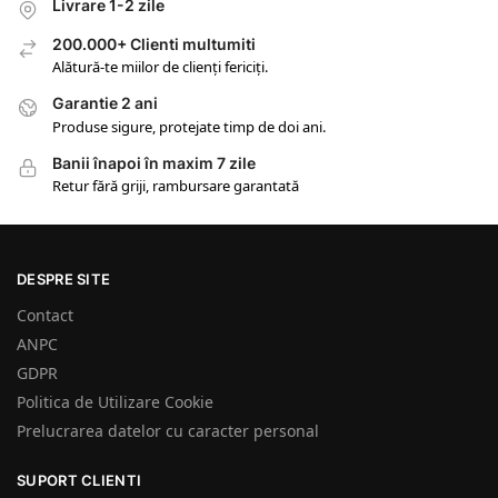
Livrare 1-2 zile
200.000+ Clienti multumiti
Alătură-te miilor de clienți fericiți.
Garantie 2 ani
Produse sigure, protejate timp de doi ani.
Banii înapoi în maxim 7 zile
Retur fără griji, rambursare garantată
DESPRE SITE
Contact
ANPC
GDPR
Politica de Utilizare Cookie
Prelucrarea datelor cu caracter personal
SUPORT CLIENTI