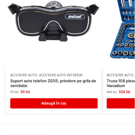
ACCESORII AUTO
,
ACCESORII AUTO INTERIOR
ACCESORII AUTO
Suport auto telefon ZG55, prindere pe grila de
Trusa 108 pie
ventilatie
Vanadium
50
lei
326
lei
71
lei
476
lei
Adaugă în coș