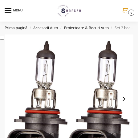
MENU
0
Prima pagină
Accesorii Auto
Proiectoare & Becuri Auto
Set 2 becuri auto halogen HB4/9006, efect xenon, 102W/set, 12V
/
/
/