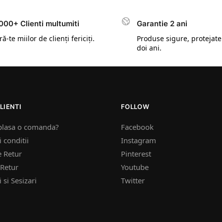
000+ Clienti multumiti
Garantie 2 ani
ă-te miilor de clienți fericiți.
Produse sigure, protejate
doi ani.
LIENTI
FOLLOW
plasa o comanda?
Facebook
 conditii
Instagram
e Retur
Pinterest
Retur
Youtube
 si Sesizari
Twitter