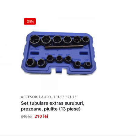
-39%
ACCESORII AUTO
,
TRUSE SCULE
Set tubulare extras suruburi,
)
prezoane, piulite (13 piese)
210
lei
346
lei