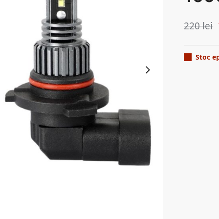
220
lei
Stoc e