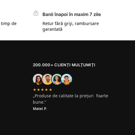
Banii înapoi în maxim 7 zile
 timp de
Retur fără griji, rambursare
garantată
200.000+ CLIENȚI MULȚUMIȚI
★★★★★
„Produse de calitate la prețuri foarte
bune.”
Matei P.