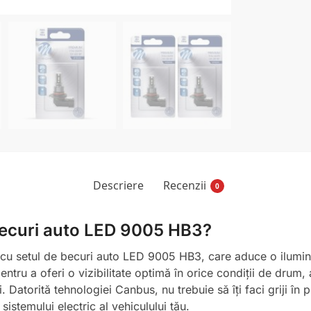
Descriere
Recenzii
0
 becuri auto LED 9005 HB3?
cu setul de becuri auto LED 9005 HB3, care aduce o ilumina
ntru a oferi o vizibilitate optimă în orice condiții de drum
Datorită tehnologiei Canbus, nu trebuie să îți faci griji în 
istemului electric al vehiculului tău.