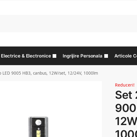
C
Electrice & Electronice
Ingrijire Personala
Articole C
to LED 9005 HB3, canbus, 12W/set, 12/24V, 1000lm
Reduceri!
Set 
900
12W/
100