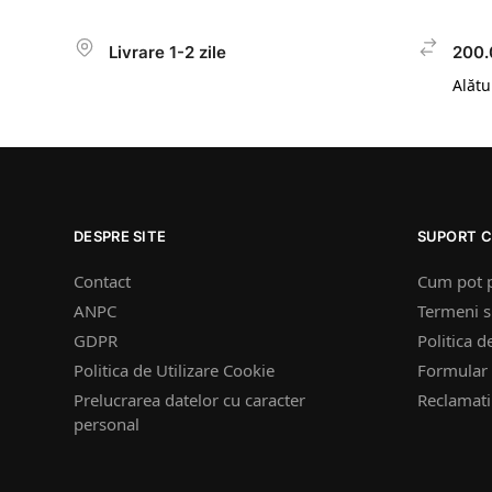
Livrare 1-2 zile
200.
Alătur
DESPRE SITE
SUPORT C
Contact
Cum pot 
ANPC
Termeni si
GDPR
Politica d
Politica de Utilizare Cookie
Formular 
Prelucrarea datelor cu caracter
Reclamatii
personal