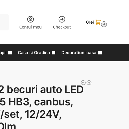
aută
0
lei
0
Contul meu
Checkout
opii
Casa si Gradina
Decoratiuni casa
2 becuri auto LED
5 HB3, canbus,
set, 12/24V,
0lm