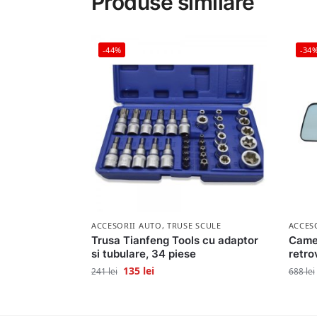
Produse similare
-44%
-34
ACCESORII AUTO
,
TRUSE SCULE
ACCES
Trusa Tianfeng Tools cu adaptor
Camer
si tubulare, 34 piese
retro
135
lei
241
lei
688
lei