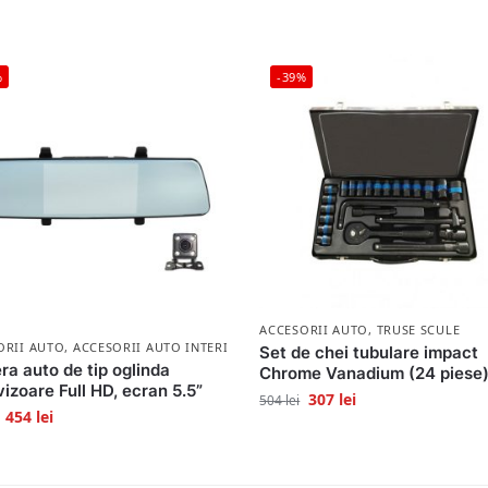
%
-39%
ACCESORII AUTO
,
TRUSE SCULE
ORII AUTO
,
ACCESORII AUTO INTERIOR
Set de chei tubulare impact
a auto de tip oglinda
Chrome Vanadium (24 piese
vizoare Full HD, ecran 5.5”
307
lei
504
lei
454
lei