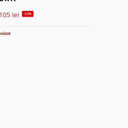
105
lei
-52%
puizat