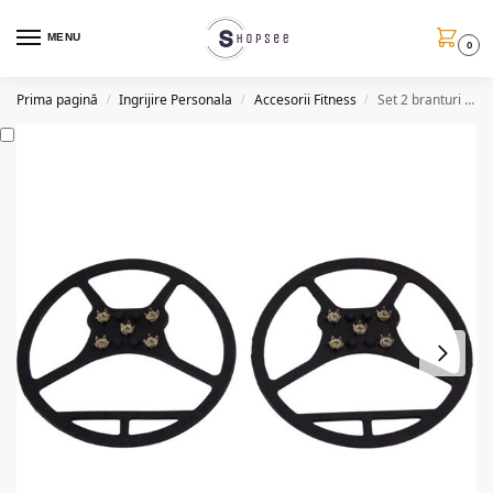
MENU
0
Prima pagină
Ingrijire Personala
Accesorii Fitness
Set 2 branturi antiderapante pentru incaltaminte
/
/
/