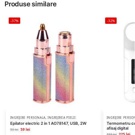
Produse similare
-37%
-32%
INGRIJIRE PERSONALA
,
INGRIJIREA PIELII
INGRIJIRE PERSO
Epilator electric 2 in 1 AO78147, USB, 2W
Termometru cu 
afisaj digital
59
lei
93
lei
225
lei
333
lei