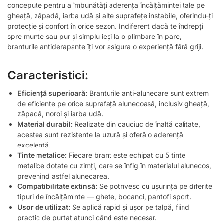
concepute pentru a îmbunătăți aderența încălțămintei tale pe
gheață, zăpadă, iarba udă și alte suprafețe instabile, oferindu-ți
protecție și confort în orice sezon. Indiferent dacă te îndrepți
spre munte sau pur și simplu ieși la o plimbare în parc,
branturile antiderapante îți vor asigura o experiență fără griji.
Caracteristici:
Eficiență superioară:
Branturile anti-alunecare sunt extrem
de eficiente pe orice suprafață alunecoasă, inclusiv gheață,
zăpadă, noroi și iarba udă.
Material durabil:
Realizate din cauciuc de înaltă calitate,
acestea sunt rezistente la uzură și oferă o aderență
excelentă.
Tinte metalice:
Fiecare brant este echipat cu 5 tinte
metalice dotate cu zimți, care se înfig în materialul alunecos,
prevenind astfel alunecarea.
Compatibilitate extinsă:
Se potrivesc cu ușurință pe diferite
tipuri de încălțăminte — ghete, bocanci, pantofi sport.
Usor de utilizat:
Se aplică rapid și ușor pe talpă, fiind
practic de purtat atunci când este necesar.