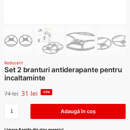
Reduceri!
Set 2 branturi antiderapante pentru
incaltaminte
31
lei
74
lei
-58%
Adaugă în coș
Livrare Rapida din stoc propriu!