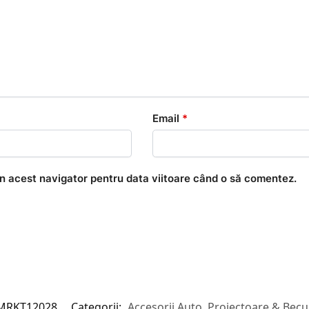
Email
*
în acest navigator pentru data viitoare când o să comentez.
MRKT12028
Categorii:
Accesorii Auto
,
Proiectoare & Becu