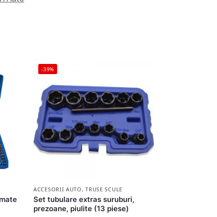
-39%
ACCESORII AUTO
,
TRUSE SCULE
omate
Set tubulare extras suruburi,
prezoane, piulite (13 piese)