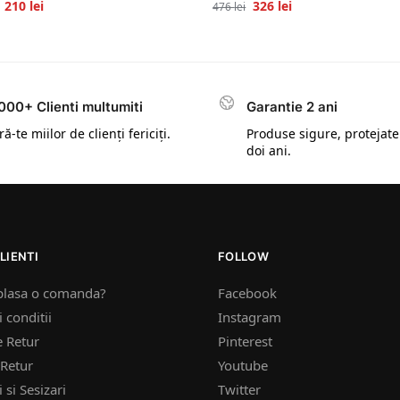
210
lei
326
lei
476
lei
000+ Clienti multumiti
Garantie 2 ani
ă-te miilor de clienți fericiți.
Produse sigure, protejate
doi ani.
LIENTI
FOLLOW
plasa o comanda?
Facebook
 conditii
Instagram
e Retur
Pinterest
Retur
Youtube
 si Sesizari
Twitter