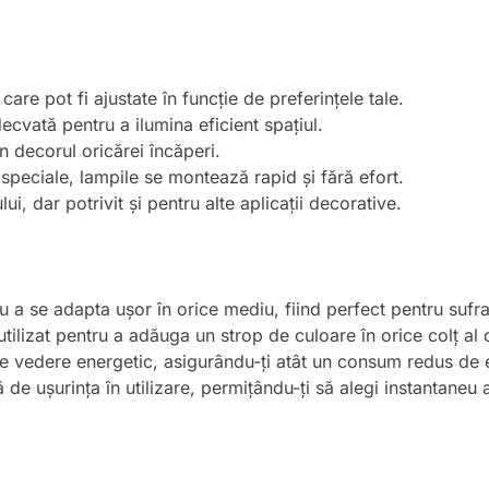
are pot fi ajustate în funcție de preferințele tale.
cvată pentru a ilumina eficient spațiul.
n decorul oricărei încăperi.
speciale, lampile se montează rapid și fără efort.
ui, dar potrivit și pentru alte aplicații decorative.
a se adapta ușor în orice mediu, fiind perfect pentru sufrag
tilizat pentru a adăuga un strop de culoare în orice colț al
de vedere energetic, asigurându-ți atât un consum redus de e
 de ușurința în utilizare, permițându-ți să alegi instantaneu