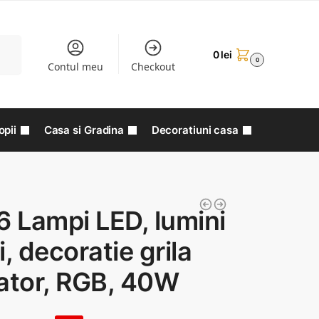
aută
0
lei
0
Contul meu
Checkout
opii
Casa si Gradina
Decoratiuni casa
6 Lampi LED, lumini
i, decoratie grila
ator, RGB, 40W