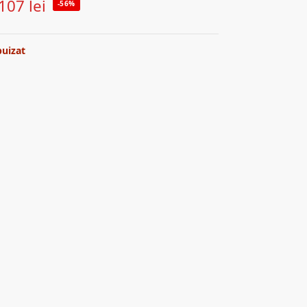
107
lei
-56%
puizat