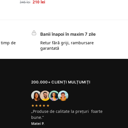
210
lei
346
lei
Banii înapoi în maxim 7 zile
 timp de
Retur fără griji, rambursare
garantată
200.000+ CLIENȚI MULȚUMIȚI
★★★★★
„Produse de calitate la prețuri foarte
bune.”
Matei P.