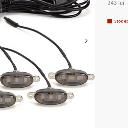
243
lei
Stoc e