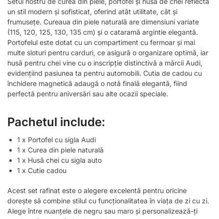
Setul nostru de curea din piele, portofel și husă de chei reflectă
un stil modern și sofisticat, oferind atât utilitate, cât și
frumusețe. Cureaua din piele naturală are dimensiuni variate
(115, 120, 125, 130, 135 cm) și o cataramă argintie elegantă.
Portofelul este dotat cu un compartiment cu fermoar și mai
multe sloturi pentru carduri, ce asigură o organizare optimă, iar
husă pentru chei vine cu o inscripție distinctivă a mărcii Audi,
evidențiind pasiunea ta pentru automobili. Cutia de cadou cu
închidere magnetică adaugă o notă finală elegantă, fiind
perfectă pentru aniversări sau alte ocazii speciale.
Pachetul include:
1 x Portofel cu sigla Audi
1 x Curea din piele naturală
1 x Husă chei cu sigla auto
1 x Cutie cadou
Acest set rafinat este o alegere excelentă pentru oricine
dorește să combine stilul cu funcționalitatea în viața de zi cu zi.
Alege între nuanțele de negru sau maro și personalizează-ți