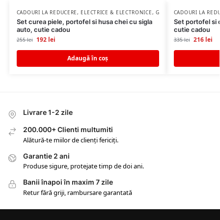
CADOURI LA REDUCERE
,
ELECTRICE & ELECTRONICE
,
GADGETURI
CADOURI LA RED
,
IDEI CADO
Set curea piele, portofel si husa chei cu sigla
Set portofel si 
auto, cutie cadou
cutie cadou
192
lei
216
lei
255
lei
335
lei
Adaugă în coș
Livrare 1-2 zile
200.000+ Clienti multumiti
Alătură-te miilor de clienți fericiți.
Garantie 2 ani
Produse sigure, protejate timp de doi ani.
Banii înapoi în maxim 7 zile
Retur fără griji, rambursare garantată