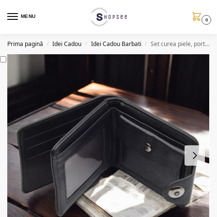
MENU
0
Prima pagină
Idei Cadou
Idei Cadou Barbati
Set curea piele, portofel si husa chei cu sigla Audi, negru/maro
/
/
/