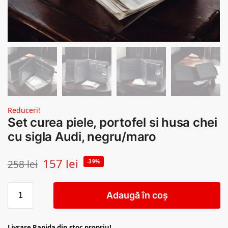
Reduceri!
Set curea piele, portofel si husa chei
cu sigla Audi, negru/maro
157
lei
258
lei
-39%
Adaugă în coș
Livrare Rapida din stoc propriu!