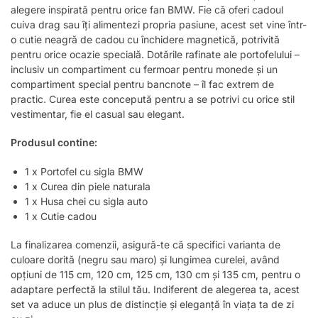
alegere inspirată pentru orice fan BMW. Fie că oferi cadoul
cuiva drag sau îți alimentezi propria pasiune, acest set vine într-
o cutie neagră de cadou cu închidere magnetică, potrivită
pentru orice ocazie specială. Dotările rafinate ale portofelului –
inclusiv un compartiment cu fermoar pentru monede și un
compartiment special pentru bancnote – îl fac extrem de
practic. Curea este concepută pentru a se potrivi cu orice stil
vestimentar, fie el casual sau elegant.
Produsul contine:
1 x Portofel cu sigla BMW
1 x Curea din piele naturala
1 x Husa chei cu sigla auto
1 x Cutie cadou
La finalizarea comenzii, asigură-te că specifici varianta de
culoare dorită (negru sau maro) și lungimea curelei, având
opțiuni de 115 cm, 120 cm, 125 cm, 130 cm și 135 cm, pentru o
adaptare perfectă la stilul tău. Indiferent de alegerea ta, acest
set va aduce un plus de distincție și eleganță în viața ta de zi