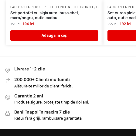
CADOURI LA REDUCERE
,
ELECTRICE & ELECTRONICE
,
GADGETURI
CADOURI LA RED
,
IDEI CADO
Set portofel cu sigla auto, husa chei,
Set curea piele,
maro/negru, cutie cadou
auto, cutie ca
104
lei
192
lei
151
lei
255
lei
Adaugă în coș
Livrare 1-2 zile
200.000+ Clienti multumiti
Alătură-te miilor de clienți fericiți.
Garantie 2 ani
Produse sigure, protejate timp de doi ani.
Banii înapoi în maxim 7 zile
Retur fără griji, rambursare garantată