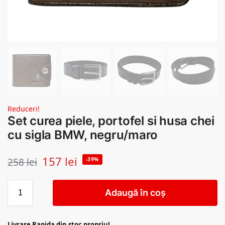
Reduceri!
Set curea piele, portofel si husa chei
cu sigla BMW, negru/maro
157
lei
258
lei
-39%
Adaugă în coș
Livrare Rapida din stoc propriu!