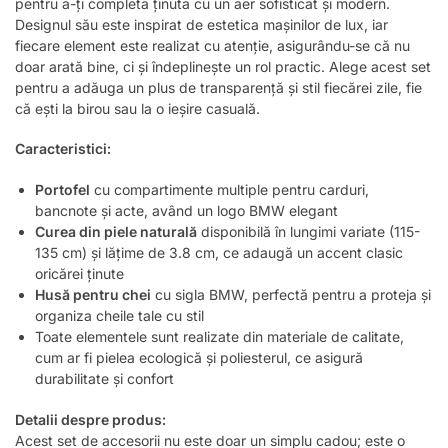
pentru a-ți completa ținuta cu un aer sofisticat și modern.
Designul său este inspirat de estetica mașinilor de lux, iar
fiecare element este realizat cu atenție, asigurându-se că nu
doar arată bine, ci și îndeplinește un rol practic. Alege acest set
pentru a adăuga un plus de transparență și stil fiecărei zile, fie
că ești la birou sau la o ieșire casuală.
Caracteristici:
Portofel
cu compartimente multiple pentru carduri,
bancnote și acte, având un logo BMW elegant
Curea din piele naturală
disponibilă în lungimi variate (115-
135 cm) și lățime de 3.8 cm, ce adaugă un accent clasic
oricărei ținute
Husă pentru chei
cu sigla BMW, perfectă pentru a proteja și
organiza cheile tale cu stil
Toate elementele sunt realizate din materiale de calitate,
cum ar fi pielea ecologică și poliesterul, ce asigură
durabilitate și confort
Detalii despre produs:
Acest set de accesorii nu este doar un simplu cadou; este o