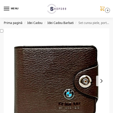
MENU
0
Prima pagină
Idei Cadou
Idei Cadou Barbati
Set curea piele, portofel si husa chei cu sigla BMW, negru/maro
/
/
/