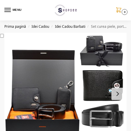
MENU
0
Prima pagină
Idei Cadou
Idei Cadou Barbati
Set curea piele, portofel si husa chei cu sigla auto, cutie cadou
/
/
/