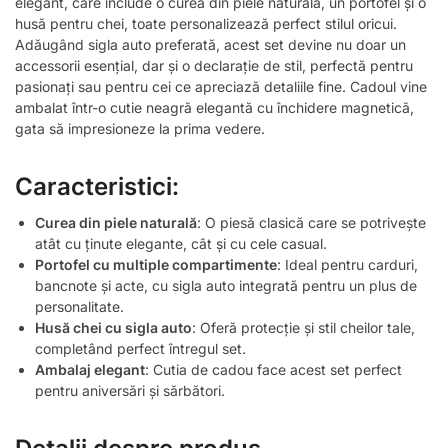
elegant, care include o curea din piele naturală, un portofel și o
husă pentru chei, toate personalizează perfect stilul oricui.
Adăugând sigla auto preferată, acest set devine nu doar un
accessorii esențial, dar și o declarație de stil, perfectă pentru
pasionați sau pentru cei ce apreciază detaliile fine. Cadoul vine
ambalat într-o cutie neagră elegantă cu închidere magnetică,
gata să impresioneze la prima vedere.
Caracteristici:
Curea din piele naturală
: O piesă clasică care se potrivește
atât cu ținute elegante, cât și cu cele casual.
Portofel cu multiple compartimente
: Ideal pentru carduri,
bancnote și acte, cu sigla auto integrată pentru un plus de
personalitate.
Husă chei cu sigla auto
: Oferă protecție și stil cheilor tale,
completând perfect întregul set.
Ambalaj elegant
: Cutia de cadou face acest set perfect
pentru aniversări și sărbători.