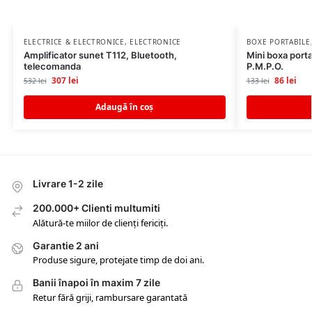
ELECTRICE & ELECTRONICE
,
ELECTRONICE
BOXE PORTABILE
Amplificator sunet T112, Bluetooth,
Mini boxa port
telecomanda
P.M.P.O.
307
lei
86
lei
532
lei
133
lei
Adaugă în coș
Livrare 1-2 zile
200.000+ Clienti multumiti
Alătură-te miilor de clienți fericiți.
Garantie 2 ani
Produse sigure, protejate timp de doi ani.
Banii înapoi în maxim 7 zile
Retur fără griji, rambursare garantată