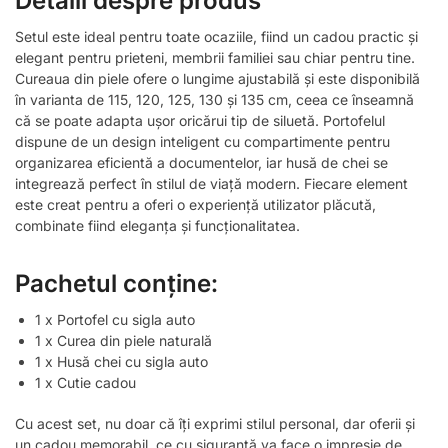
Detalii despre produs
Setul este ideal pentru toate ocaziile, fiind un cadou practic și
elegant pentru prieteni, membrii familiei sau chiar pentru tine.
Cureaua din piele ofere o lungime ajustabilă și este disponibilă
în varianta de 115, 120, 125, 130 și 135 cm, ceea ce înseamnă
că se poate adapta ușor oricărui tip de siluetă. Portofelul
dispune de un design inteligent cu compartimente pentru
organizarea eficientă a documentelor, iar husă de chei se
integrează perfect în stilul de viață modern. Fiecare element
este creat pentru a oferi o experiență utilizator plăcută,
combinate fiind eleganța și funcționalitatea.
Pachetul conține:
1 x Portofel cu sigla auto
1 x Curea din piele naturală
1 x Husă chei cu sigla auto
1 x Cutie cadou
Cu acest set, nu doar că îți exprimi stilul personal, dar oferii și
un cadou memorabil, ce cu siguranță va face o impresie de