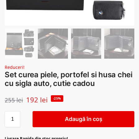
Reduceri!
Set curea piele, portofel si husa chei
cu sigla auto, cutie cadou
192
lei
255
lei
-25%
Adaugă în coș
Livrare Rapida din stoc propriu!