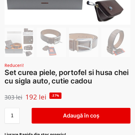
Reduceri!
Set curea piele, portofel si husa chei
cu sigla auto, cutie cadou
192
lei
303
lei
-37%
Adaugă în coș
Livrare Rapida din stoc propriu!