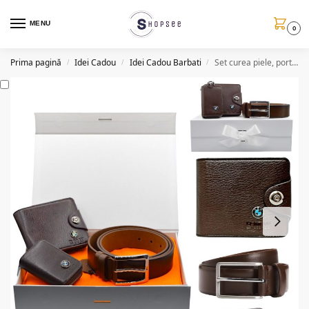
MENU
0
Prima pagină
Idei Cadou
Idei Cadou Barbati
Set curea piele, portofel si husa chei cu sigla auto, cutie cadou
/
/
/