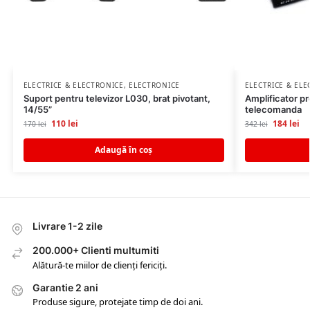
ELECTRICE & ELECTRONICE
,
ELECTRONICE
ELECTRICE & EL
Suport pentru televizor L030, brat pivotant,
Amplificator pr
14/55”
telecomanda
110
lei
184
lei
170
lei
342
lei
Adaugă în coș
Livrare 1-2 zile
200.000+ Clienti multumiti
Alătură-te miilor de clienți fericiți.
Garantie 2 ani
Produse sigure, protejate timp de doi ani.