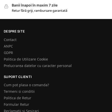
Banii înapoi în maxim 7 zile
Retur fără griji, rambursare garantată
DESPRE SITE
Contact
ANPC
GDPR
Politica de Utilizare Cookie
Prelucrarea datelor cu caracter personal
SUPORT CLIENTI
Cum pot plasa o comanda?
Termeni si conditii
Politica de Retur
Formular Retur
Reclamatii si Sesizari