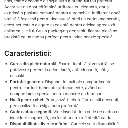
chei, toate decorate cu sigla auto a brandului tău preferat.
Acest set nu doar că îmbină utilitatea cu eleganța, dar și
exprimă o pasiune comună pentru automobile. Indiferent dacă
vrei să îl folosești pentru tine sau să oferi un cadou memorabil,
acest set este o alegere excelentă pentru oricine apreciază
calitatea și stilul. Cu un packaging deosebit, fiecare piesă se
prezintă ca un cadou perfect pentru orice ocazie specială.
Caracteristici:
Curea din piele naturală
: Foarte durabilă și versatilă, se
potrivește perfect la orice ținută, atât elegantă, cât și
casuală.
Portofel generos
: Dispune de multiple compartimente
pentru carduri, bancnote și documente, având un
compartiment special pentru monede cu fermoar.
Husă pentru chei
: Protejează-ți cheile într-un stil deosebit,
personalizată cu sigla auto preferată.
Cutie cadou elegantă
: Vine însoțită de o cutie de cadou cu
închidere magnetică, perfectă pentru a fi oferită ca dar.
Disponibilitate diverse mărimi
: Curelele sunt disponibile în