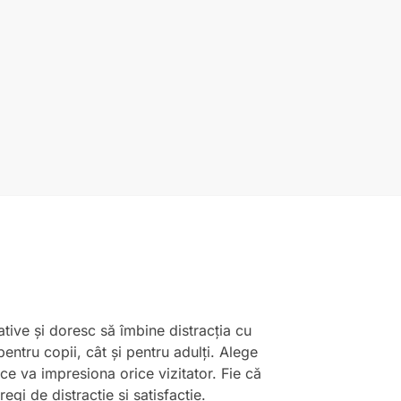
ative și doresc să îmbine distracția cu
pentru copii, cât și pentru adulți. Alege
 ce va impresiona orice vizitator. Fie că
gi de distracție și satisfacție.