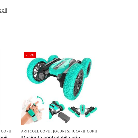
opii
-39%
I COPII
ARTICOLE COPII
,
JOCURI SI JUCARII COPII
opii
Masinuta controlabila prin