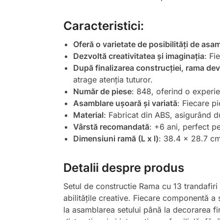
Caracteristici:
Oferă o varietate de posibilități de asa
Dezvoltă creativitatea și imaginația
: Fi
După finalizarea construcției, rama dev
atrage atenția tuturor.
Număr de piese
: 848, oferind o experie
Asamblare ușoară și variată
: Fiecare p
Material
: Fabricat din ABS, asigurând dur
Vârstă recomandată
: +6 ani, perfect pe
Dimensiuni ramă (L x l)
: 38.4 x 28.7 c
Detalii despre produs
Setul de constructie Rama cu 13 trandafiri 
abilitățile creative. Fiecare componentă a s
la asamblarea setului până la decorarea fin