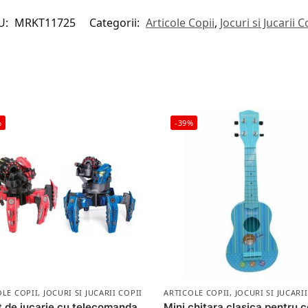
U:
MRKT11725
Categorii:
Articole Copii
,
Jocuri si Jucarii C
%
-39%
OLE COPII
,
JOCURI SI JUCARII COPII
ARTICOLE COPII
,
JOCURI SI JUCARI
 de jucarie cu telecomanda
Mini chitara clasica pentru c