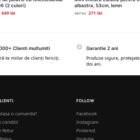
 (2 culori)
albastra, 53cm, lemn
649
lei
271
lei
447
lei
000+ Clienti multumiti
Garantie 2 ani
ă-te miilor de clienți fericiți.
Produse sigure, protejate
doi ani.
LIENTI
FOLLOW
plasa o comanda?
Facebook
 conditii
Instagram
e Retur
Pinterest
Retur
Youtube