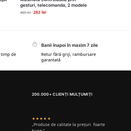
gesturi, telecomanda, 2 modele
282
lei
465
lei
Banii înapoi în maxim 7 zile
 timp de
Retur fără griji, rambursare
garantată
200.000+ CLIENȚI MULȚUMIȚI
★★★★★
„Produse de calitate la prețuri foarte
bune.”