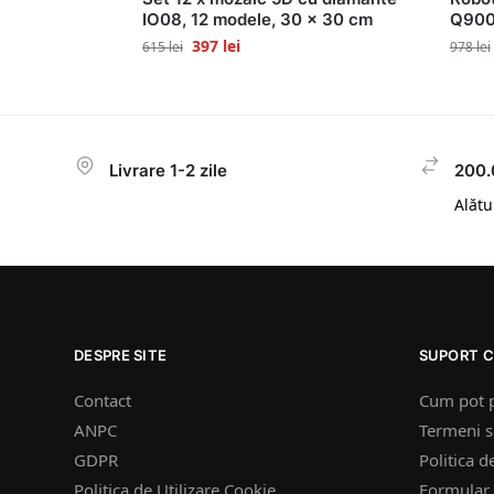
IO08, 12 modele, 30 x 30 cm
Q9006
397
lei
615
lei
978
lei
Livrare 1-2 zile
200.
Alătur
DESPRE SITE
SUPORT C
Contact
Cum pot 
ANPC
Termeni si
GDPR
Politica d
Politica de Utilizare Cookie
Formular 