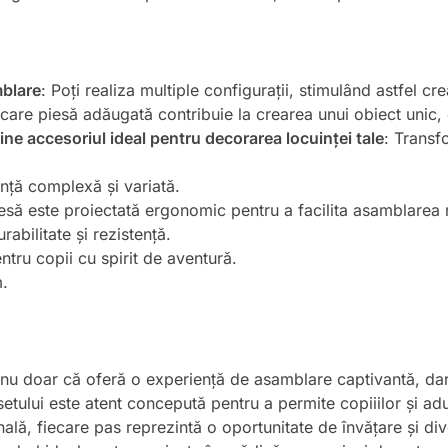
mblare
: Poți realiza multiple configurații, stimulând astfel cre
ecare piesă adăugată contribuie la crearea unui obiect unic,
ine accesoriul ideal pentru decorarea locuinței tale
: Transf
nță complexă și variată.
iesă este proiectată ergonomic pentru a facilita asamblarea r
abilitate și rezistență.
ntru copii cu spirit de aventură.
m.
nu doar că oferă o experiență de asamblare captivantă, dar ș
etului este atent concepută pentru a permite copiiilor și adu
ală, fiecare pas reprezintă o oportunitate de învățare și div