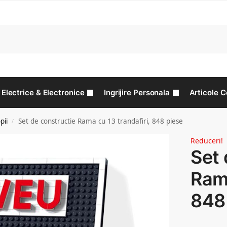
C
Electrice & Electronice
Ingrijire Personala
Articole C
pii
Set de constructie Rama cu 13 trandafiri, 848 piese
/
Reduceri!
Set 
Rama
848