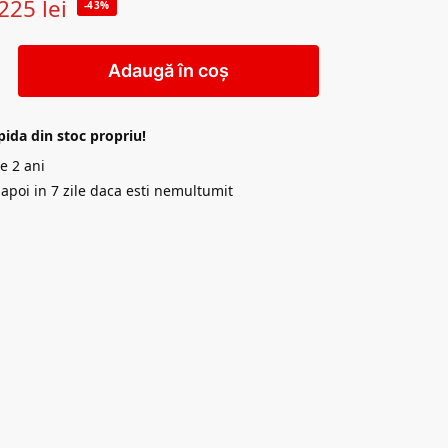
225
lei
-43%
Adaugă în coș
pida din stoc propriu!
e 2 ani
napoi in 7 zile daca esti nemultumit