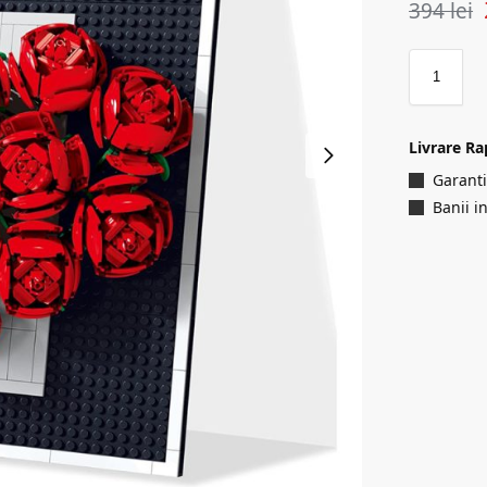
394
lei
Livrare Ra
Garanti
Banii i