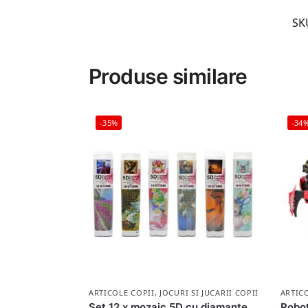
SK
Produse similare
-35%
-34
ARTICOLE COPII
,
JOCURI SI JUCARII COPII
ARTIC
Set 12 x mozaic 5D cu diamante
Robot