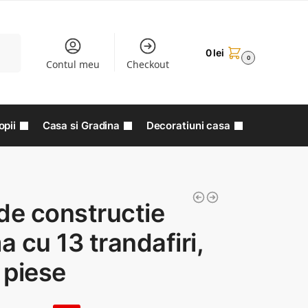
aută
0
lei
0
Contul meu
Checkout
opii
Casa si Gradina
Decoratiuni casa
de constructie
 cu 13 trandafiri,
 piese