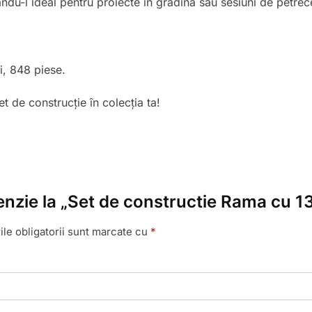
ăcându-l ideal pentru proiecte în grădină sau sesiuni de petrec
i, 848 piese.
et de construcție în colecția ta!
enzie la „Set de constructie Rama cu 13
le obligatorii sunt marcate cu
*