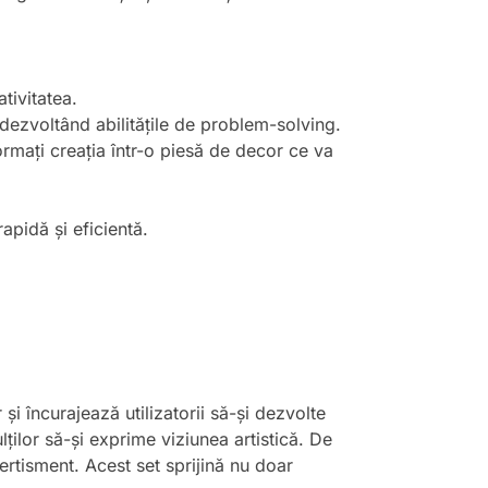
ativitatea.
 dezvoltând abilitățile de problem-solving.
ormați creația într-o piesă de decor ce va
apidă și eficientă.
i încurajează utilizatorii să-și dezvolte
lților să-și exprime viziunea artistică. De
ertisment. Acest set sprijină nu doar