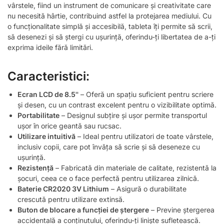
vârstele, fiind un instrument de comunicare și creativitate care
nu necesită hârtie, contribuind astfel la protejarea mediului. Cu
o funcționalitate simplă și accesibilă, tableta îți permite să scrii,
să desenezi și să ștergi cu ușurință, oferindu-ți libertatea de a-ți
exprima ideile fără limitări.
Caracteristici:
Ecran LCD de 8.5''
– Oferă un spațiu suficient pentru scriere
și desen, cu un contrast excelent pentru o vizibilitate optimă.
Portabilitate
– Designul subțire și ușor permite transportul
ușor în orice geantă sau rucsac.
Utilizare intuitivă
– Ideal pentru utilizatori de toate vârstele,
inclusiv copii, care pot învăța să scrie și să deseneze cu
ușurință.
Rezistență
– Fabricată din materiale de calitate, rezistentă la
șocuri, ceea ce o face perfectă pentru utilizarea zilnică.
Baterie CR2020 3V Lithium
– Asigură o durabilitate
crescută pentru utilizare extinsă.
Buton de blocare a funcției de ștergere
– Previne ștergerea
accidentală a conținutului, oferindu-ți liniște sufletească.