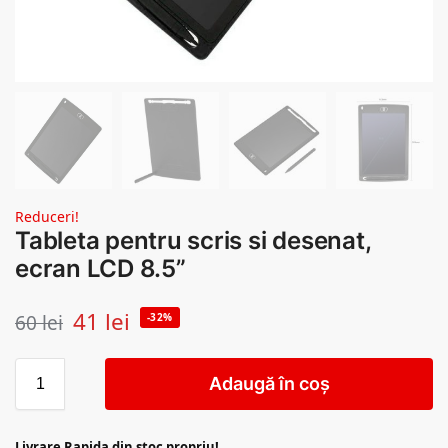
Reduceri!
Tableta pentru scris si desenat,
ecran LCD 8.5”
41
lei
60
lei
-32%
Adaugă în coș
Livrare Rapida din stoc propriu!