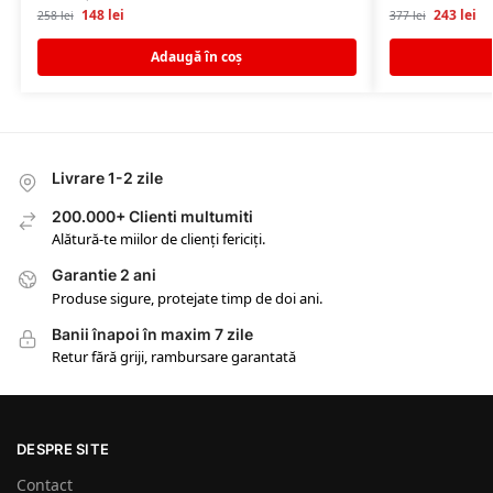
148
lei
243
lei
258
lei
377
lei
Adaugă în coș
Livrare 1-2 zile
200.000+ Clienti multumiti
Alătură-te miilor de clienți fericiți.
Garantie 2 ani
Produse sigure, protejate timp de doi ani.
Banii înapoi în maxim 7 zile
Retur fără griji, rambursare garantată
DESPRE SITE
Contact