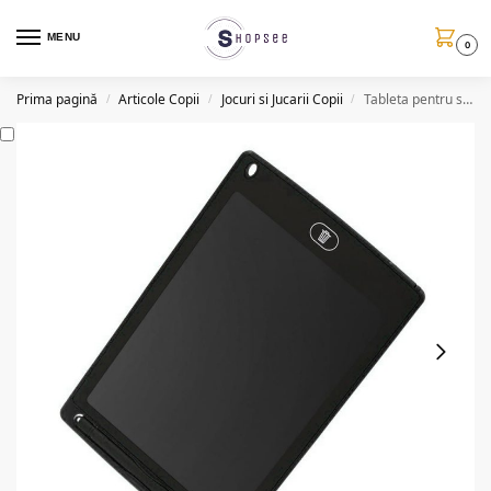
MENU
0
Prima pagină
Articole Copii
Jocuri si Jucarii Copii
Tableta pentru scris si desenat, ecran LCD 8.5”
/
/
/