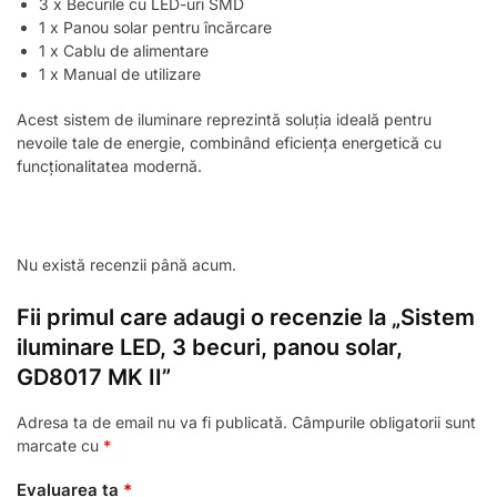
3 x Becurile cu LED-uri SMD
1 x Panou solar pentru încărcare
1 x Cablu de alimentare
1 x Manual de utilizare
Acest sistem de iluminare reprezintă soluția ideală pentru
nevoile tale de energie, combinând eficiența energetică cu
funcționalitatea modernă.
Nu există recenzii până acum.
Fii primul care adaugi o recenzie la „Sistem
iluminare LED, 3 becuri, panou solar,
GD8017 MK II”
Adresa ta de email nu va fi publicată.
Câmpurile obligatorii sunt
marcate cu
*
Evaluarea ta
*