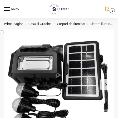
MENU
0
Prima pagină
Casa si Gradina
Corpuri de Iluminat
Sistem iluminare LED, 3 becuri, panou solar, GD8017 MK II
/
/
/