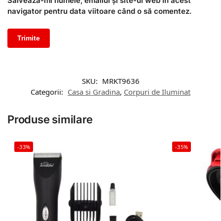
Salvează-mi numele, emailul și site-ul web în acest
navigator pentru data viitoare când o să comentez.
SKU:
MRKT9636
Categorii:
Casa si Gradina
,
Corpuri de Iluminat
Produse similare
-33%
-35%