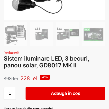
Reduceri!
Sistem iluminare LED, 3 becuri,
panou solar, GD8017 MK II
228
lei
398
lei
-43%
Adaugă în coș
Livrare Rapida din stoc propriu!