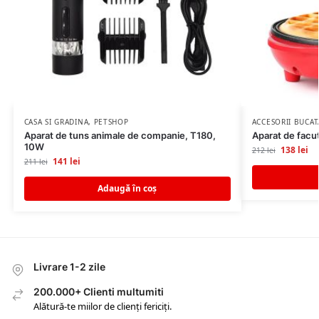
CASA SI GRADINA
,
PETSHOP
ACCESORII BUCAT
Aparat de tuns animale de companie, T180,
Aparat de facu
10W
138
lei
212
lei
141
lei
211
lei
Adaugă în coș
Livrare 1-2 zile
200.000+ Clienti multumiti
Alătură-te miilor de clienți fericiți.