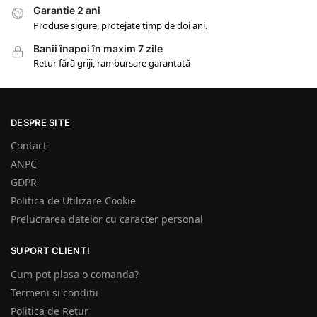
Garantie 2 ani
Produse sigure, protejate timp de doi ani.
Banii înapoi în maxim 7 zile
Retur fără griji, rambursare garantată
DESPRE SITE
Contact
ANPC
GDPR
Politica de Utilizare Cookie
Prelucrarea datelor cu caracter personal
SUPORT CLIENTI
Cum pot plasa o comanda?
Termeni si conditii
Politica de Retur