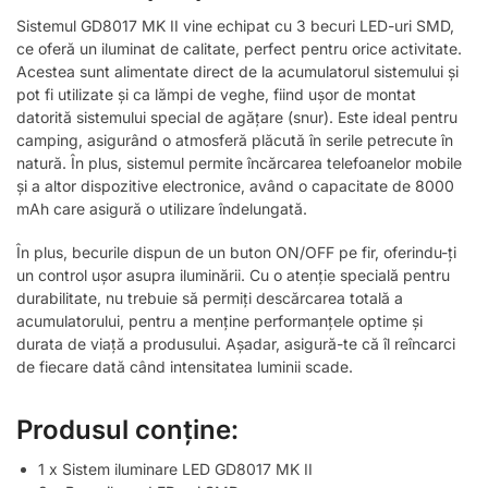
Sistemul GD8017 MK II vine echipat cu 3 becuri LED-uri SMD,
ce oferă un iluminat de calitate, perfect pentru orice activitate.
Acestea sunt alimentate direct de la acumulatorul sistemului și
pot fi utilizate și ca lămpi de veghe, fiind ușor de montat
datorită sistemului special de agățare (snur). Este ideal pentru
camping, asigurând o atmosferă plăcută în serile petrecute în
natură. În plus, sistemul permite încărcarea telefoanelor mobile
și a altor dispozitive electronice, având o capacitate de 8000
mAh care asigură o utilizare îndelungată.
În plus, becurile dispun de un buton ON/OFF pe fir, oferindu-ți
un control ușor asupra iluminării. Cu o atenție specială pentru
durabilitate, nu trebuie să permiți descărcarea totală a
acumulatorului, pentru a menține performanțele optime și
durata de viață a produsului. Așadar, asigură-te că îl reîncarci
de fiecare dată când intensitatea luminii scade.
Produsul conține:
1 x Sistem iluminare LED GD8017 MK II