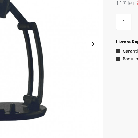
117
lei
Livrare Ra
Garanti
Banii i