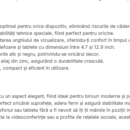
optimal pentru orice dispozitiv, eliminând riscurile de căder
abilități tehnice speciale, fiind perfect pentru oricine.
tarea unghiului de vizualizare, oferindu-ți confort în timpul ut
lefoane și tablete cu dimensiuni între 4.7 și 12.9 inch.
orile alb și negru, potrivindu-se oricărui decor.
 aliaj din zinc, asigurând o durabilitate crescută.
 compact și eficient în utilizare.
 un aspect elegant, fiind ideal pentru birouri moderne și pe
rfect oricărei suprafețe, adera ferm și asigură stabilitate m
fonul sau tableta fără a fi nevoit să îți ții mâinile în poziții
cta la videoconferințe sau a profita de rețelele sociale, aces