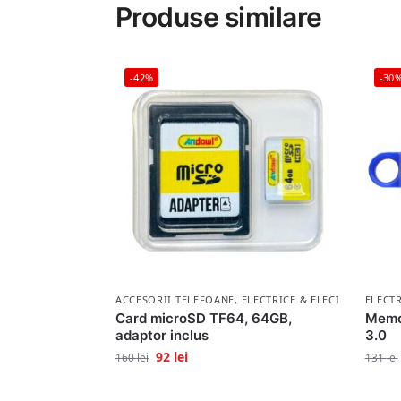
Produse similare
-42%
-30
ACCESORII TELEFOANE
,
ELECTRICE & ELECTRONICE
ELECT
Card microSD TF64, 64GB,
Memo
adaptor inclus
3.0
92
lei
160
lei
131
lei