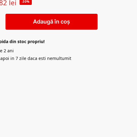
82
lei
-30%
Adaugă în coș
pida din stoc propriu!
e 2 ani
napoi in 7 zile daca esti nemultumit