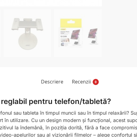
Descriere
Recenzii
0
reglabil pentru telefon/tabletă?
efonul sau tableta în timpul muncii sau în timpul relaxării? Su
fort în utilizare. Cu un design modern și funcțional, acest su
zitivul la îndemână, în poziția dorită, fără a face compromi
video-apelurilor sau al vizionării filmelor – alege confortul și