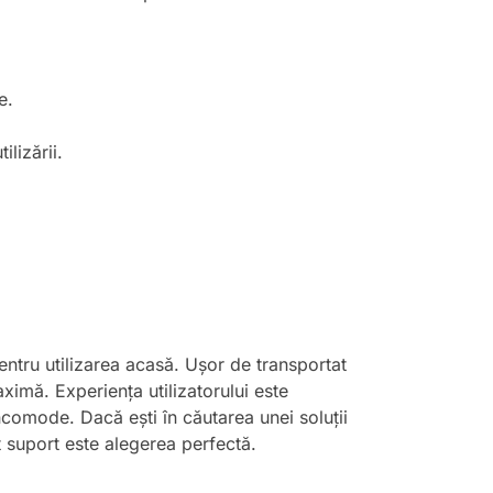
e.
ilizării.
ntru utilizarea acasă. Ușor de transportat
aximă. Experiența utilizatorului este
 incomode. Dacă ești în căutarea unei soluții
t suport este alegerea perfectă.