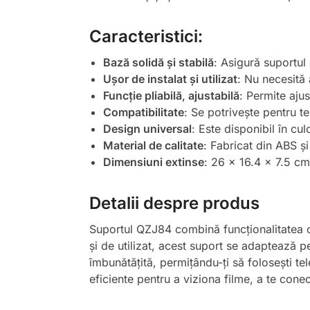
Caracteristici:
Bază solidă și stabilă
: Asigură suportul 
Ușor de instalat și utilizat
: Nu necesită 
Funcție pliabilă, ajustabilă
: Permite ajus
Compatibilitate
: Se potrivește pentru te
Design universal
: Este disponibil în cul
Material de calitate
: Fabricat din ABS și
Dimensiuni extinse
: 26 x 16.4 x 7.5 cm,
Detalii despre produs
Suportul QZJ84 combină funcționalitatea cu
și de utilizat, acest suport se adaptează pe
îmbunătățită, permițându-ți să folosești tele
eficiente pentru a viziona filme, a te cone