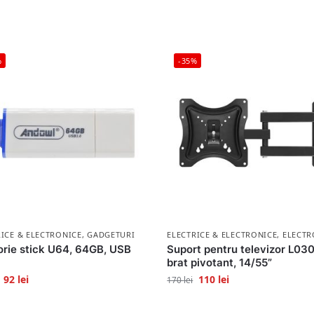
%
-35%
RICE & ELECTRONICE
,
GADGETURI
ELECTRICE & ELECTRONICE
,
ELECTR
rie stick U64, 64GB, USB
Suport pentru televizor L030
brat pivotant, 14/55”
92
lei
110
lei
170
lei