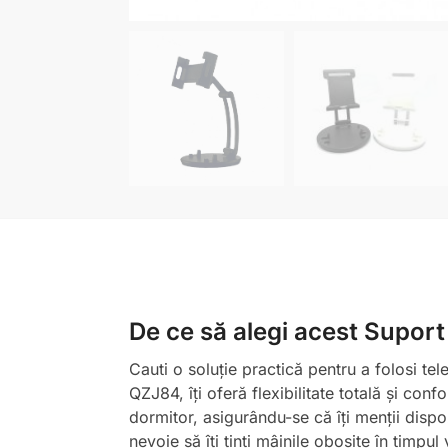
De ce să alegi acest Suport 
Cauti o soluție practică pentru a folosi tel
QZJ84, îți oferă flexibilitate totală și con
dormitor, asigurându-se că îți menții dispo
nevoie să îți ținți mâinile obosite în timpul 