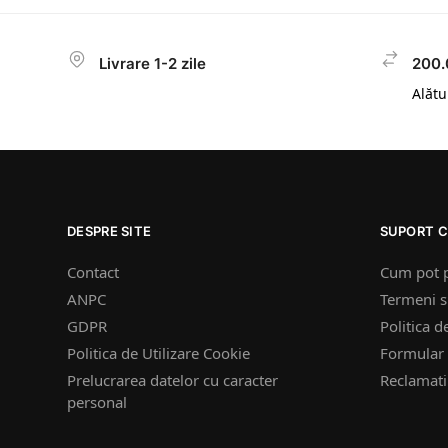
Livrare 1-2 zile
200.
Alătur
DESPRE SITE
SUPORT C
Contact
Cum pot 
ANPC
Termeni si
GDPR
Politica d
Politica de Utilizare Cookie
Formular 
Prelucrarea datelor cu caracter
Reclamatii
personal