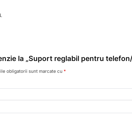
4.
enzie la „Suport reglabil pentru telefo
le obligatorii sunt marcate cu
*