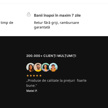
Banii înapoi în maxim 7 zile
 timp de
Retur fără griji, rambursare
garantată
200.000+ CLIENȚI MULȚUMIȚI
★★★★★
„Produse de calitate la prețuri foarte
bune.”
Matei P.