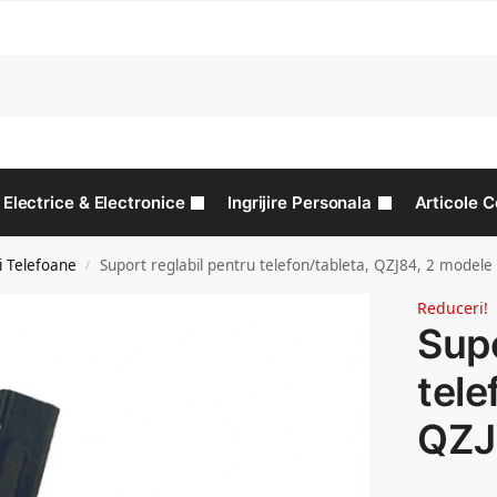
C
Electrice & Electronice
Ingrijire Personala
Articole C
i Telefoane
Suport reglabil pentru telefon/tableta, QZJ84, 2 modele
/
Reduceri!
Supo
tele
QZJ