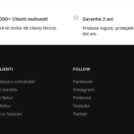
000+ Clienti multumiti
Garantie 2 ani
ă-te miilor de clienți fericiți.
Produse sigure, protejate
doi ani.
LIENTI
FOLLOW
plasa o comanda?
Facebook
 conditii
Instagram
e Retur
Pinterest
Retur
Youtube
 si Sesizari
Twitter