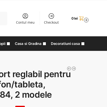
aută
0
lei
0
Contul meu
Checkout
opii
Casa si Gradina
Decoratiuni casa
rt reglabil pentru
fon/tableta,
84, 2 modele