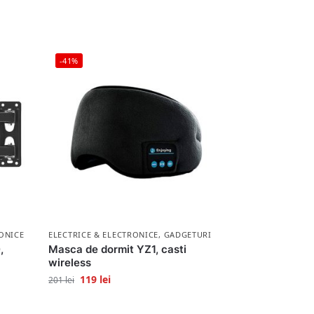
-41%
ONICE
ELECTRICE & ELECTRONICE
,
GADGETURI
,
Masca de dormit YZ1, casti
wireless
119
lei
201
lei