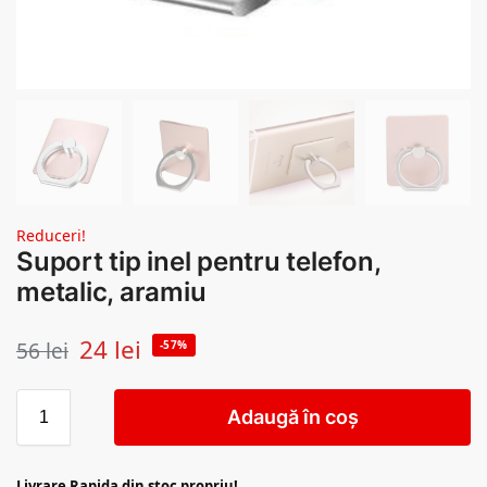
Reduceri!
Suport tip inel pentru telefon,
metalic, aramiu
24
lei
56
lei
-57%
Adaugă în coș
Livrare Rapida din stoc propriu!