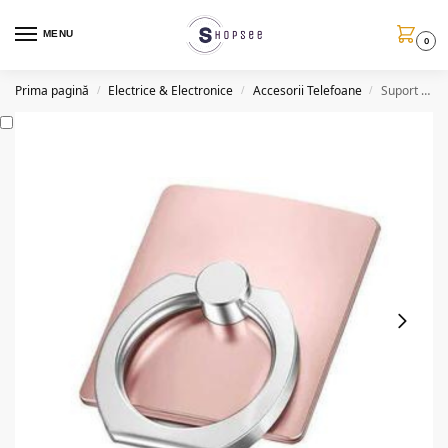
MENU
0
Prima pagină
Electrice & Electronice
Accesorii Telefoane
Suport tip inel pentru telefon, metalic, aramiu
/
/
/