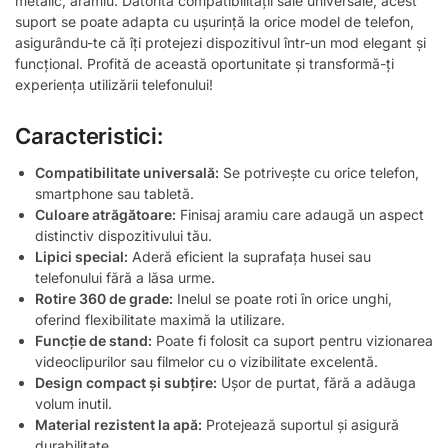
metalic, aramiu. Datorită compatibilității sale universale, acest
suport se poate adapta cu ușurință la orice model de telefon,
asigurându-te că îți protejezi dispozitivul într-un mod elegant și
funcțional. Profită de această oportunitate și transformă-ți
experiența utilizării telefonului!
Caracteristici:
Compatibilitate universală:
Se potrivește cu orice telefon,
smartphone sau tabletă.
Culoare atrăgătoare:
Finisaj aramiu care adaugă un aspect
distinctiv dispozitivului tău.
Lipici special:
Aderă eficient la suprafața husei sau
telefonului fără a lăsa urme.
Rotire 360 de grade:
Inelul se poate roti în orice unghi,
oferind flexibilitate maximă la utilizare.
Funcție de stand:
Poate fi folosit ca suport pentru vizionarea
videoclipurilor sau filmelor cu o vizibilitate excelentă.
Design compact și subțire:
Ușor de purtat, fără a adăuga
volum inutil.
Material rezistent la apă:
Protejează suportul și asigură
durabilitate.