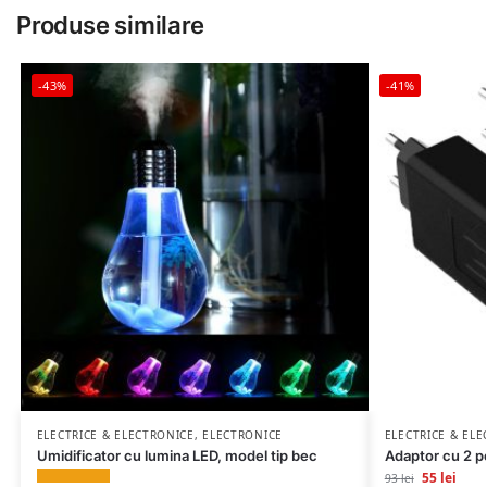
Produse similare
-43%
-41%
ELECTRICE & ELECTRONICE
,
ELECTRONICE
ELECTRICE & EL
Umidificator cu lumina LED, model tip bec
Adaptor cu 2 po
55
lei
93
lei