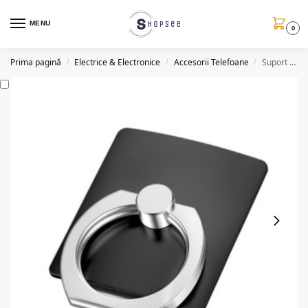
MENU
0
Prima pagină
Electrice & Electronice
Accesorii Telefoane
Suport tip inel pentru telefon, metalic, negru
/
/
/