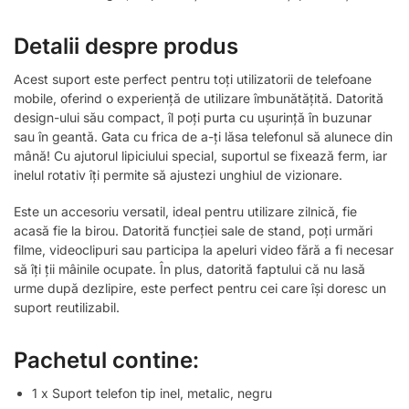
Detalii despre produs
Acest suport este perfect pentru toți utilizatorii de telefoane
mobile, oferind o experiență de utilizare îmbunătățită. Datorită
design-ului său compact, îl poți purta cu ușurință în buzunar
sau în geantă. Gata cu frica de a-ți lăsa telefonul să alunece din
mână! Cu ajutorul lipiciului special, suportul se fixează ferm, iar
inelul rotativ îți permite să ajustezi unghiul de vizionare.
Este un accesoriu versatil, ideal pentru utilizare zilnică, fie
acasă fie la birou. Datorită funcției sale de stand, poți urmări
filme, videoclipuri sau participa la apeluri video fără a fi necesar
să îți ții mâinile ocupate. În plus, datorită faptului că nu lasă
urme după dezlipire, este perfect pentru cei care își doresc un
suport reutilizabil.
Pachetul contine:
1 x Suport telefon tip inel, metalic, negru