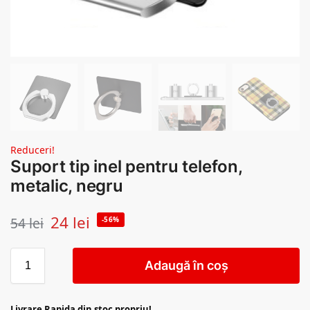
Reduceri!
Suport tip inel pentru telefon,
metalic, negru
24
lei
54
lei
-56%
Adaugă în coș
Livrare Rapida din stoc propriu!