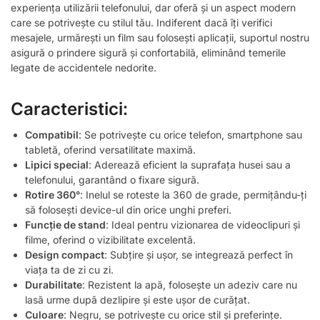
experiența utilizării telefonului, dar oferă și un aspect modern
care se potrivește cu stilul tău. Indiferent dacă îți verifici
mesajele, urmărești un film sau folosești aplicații, suportul nostru
asigură o prindere sigură și confortabilă, eliminând temerile
legate de accidentele nedorite.
Caracteristici:
Compatibil
: Se potrivește cu orice telefon, smartphone sau
tabletă, oferind versatilitate maximă.
Lipici special
: Aderează eficient la suprafața husei sau a
telefonului, garantând o fixare sigură.
Rotire 360°
: Inelul se roteste la 360 de grade, permițându-ți
să folosești device-ul din orice unghi preferi.
Funcție de stand
: Ideal pentru vizionarea de videoclipuri și
filme, oferind o vizibilitate excelentă.
Design compact
: Subțire și ușor, se integrează perfect în
viața ta de zi cu zi.
Durabilitate
: Rezistent la apă, folosește un adeziv care nu
lasă urme după dezlipire și este ușor de curățat.
Culoare
: Negru, se potrivește cu orice stil și preferințe.