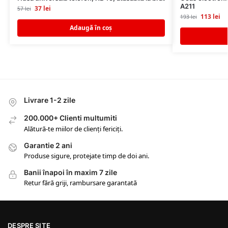
A211
37
lei
57
lei
113
lei
193
lei
Adaugă în coș
Livrare 1-2 zile
200.000+ Clienti multumiti
Alătură-te miilor de clienți fericiți.
Garantie 2 ani
Produse sigure, protejate timp de doi ani.
Banii înapoi în maxim 7 zile
Retur fără griji, rambursare garantată
DESPRE SITE