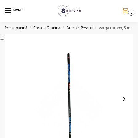
MENU
0
Prima pagină
Casa si Gradina
Articole Pescuit
Varga carbon, 5 metri, actiune 40 gr, husa
/
/
/