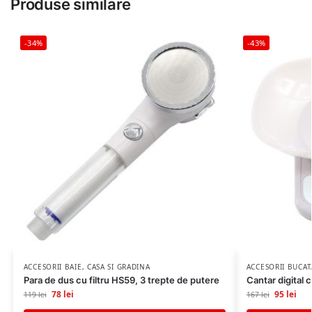
Produse similare
-34%
-43%
ACCESORII BAIE
,
CASA SI GRADINA
ACCESORII BUCAT
Para de dus cu filtru HS59, 3 trepte de putere
Cantar digital 
78
lei
95
lei
119
lei
167
lei