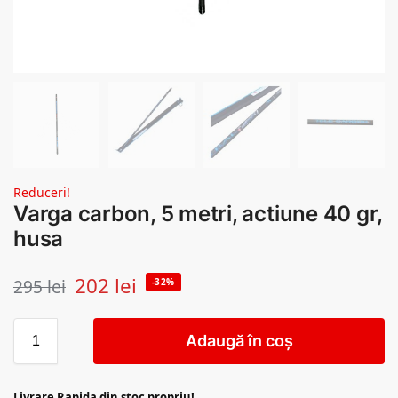
Reduceri!
Varga carbon, 5 metri, actiune 40 gr,
husa
202
lei
295
lei
-32%
Adaugă în coș
Livrare Rapida din stoc propriu!