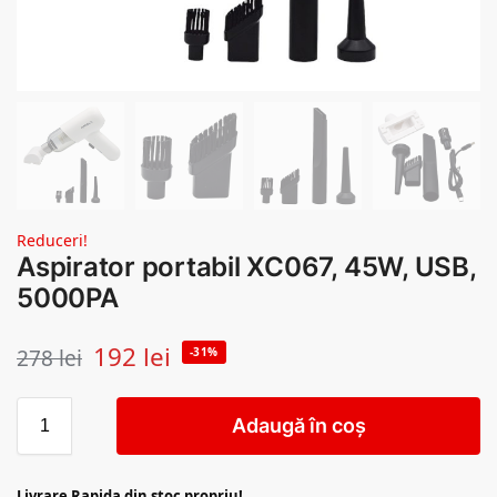
Reduceri!
Aspirator portabil XC067, 45W, USB,
5000PA
192
lei
278
lei
-31%
Adaugă în coș
Livrare Rapida din stoc propriu!