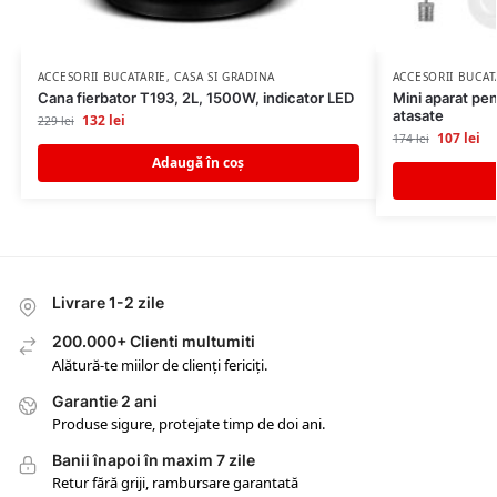
ACCESORII BUCATARIE
,
CASA SI GRADINA
ACCESORII BUCAT
Cana fierbator T193, 2L, 1500W, indicator LED
Mini aparat pen
atasate
132
lei
229
lei
107
lei
174
lei
Adaugă în coș
Livrare 1-2 zile
200.000+ Clienti multumiti
Alătură-te miilor de clienți fericiți.
Garantie 2 ani
Produse sigure, protejate timp de doi ani.
Banii înapoi în maxim 7 zile
Retur fără griji, rambursare garantată