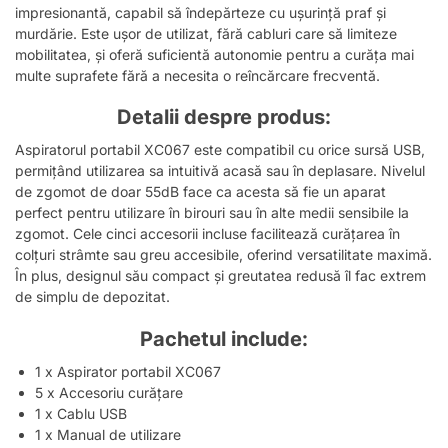
impresionantă, capabil să îndepărteze cu ușurință praf și
murdărie. Este ușor de utilizat, fără cabluri care să limiteze
mobilitatea, și oferă suficientă autonomie pentru a curăța mai
multe suprafete fără a necesita o reîncărcare frecventă.
Detalii despre produs:
Aspiratorul portabil XC067 este compatibil cu orice sursă USB,
permițând utilizarea sa intuitivă acasă sau în deplasare. Nivelul
de zgomot de doar 55dB face ca acesta să fie un aparat
perfect pentru utilizare în birouri sau în alte medii sensibile la
zgomot. Cele cinci accesorii incluse facilitează curățarea în
colțuri strâmte sau greu accesibile, oferind versatilitate maximă.
În plus, designul său compact și greutatea redusă îl fac extrem
de simplu de depozitat.
Pachetul include:
1 x Aspirator portabil XC067
5 x Accesoriu curățare
1 x Cablu USB
1 x Manual de utilizare