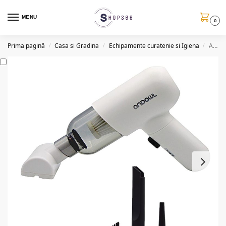
MENU
0
Prima pagină
Casa si Gradina
Echipamente curatenie si Igiena
Aspirator portabil XC067, 45W, USB, 5000PA
/
/
/