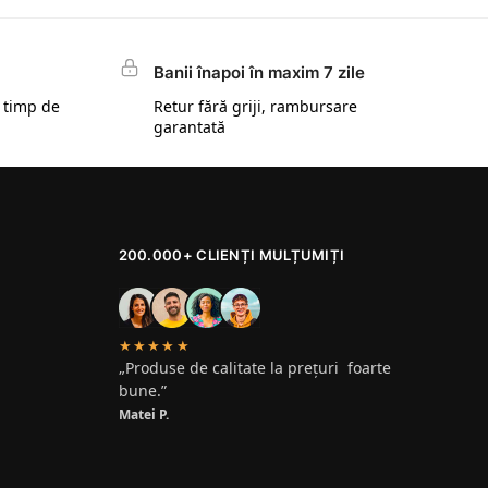
Banii înapoi în maxim 7 zile
 timp de
Retur fără griji, rambursare
garantată
200.000+ CLIENȚI MULȚUMIȚI
★★★★★
„Produse de calitate la prețuri foarte
bune.”
Matei P.