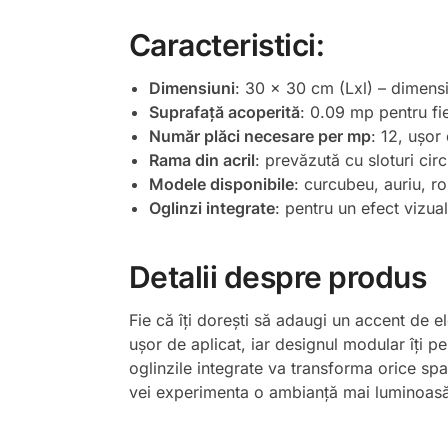
Caracteristici:
Dimensiuni
: 30 x 30 cm (Lxl) – dimensi
Suprafață acoperită
: 0.09 mp pentru fi
Număr plăci necesare per mp
: 12, ușor
Rama din acril
: prevăzută cu sloturi cir
Modele disponibile
: curcubeu, auriu, ro
Oglinzi integrate
: pentru un efect vizua
Detalii despre produs
Fie că îți dorești să adaugi un accent de e
ușor de aplicat, iar designul modular îți 
oglinzile integrate va transforma orice spa
vei experimenta o ambianță mai luminoasă ș