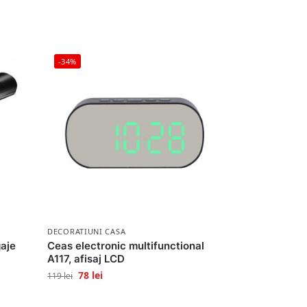
-34%
DECORATIUNI CASA
gaje
Ceas electronic multifunctional
A117, afisaj LCD
78
lei
119
lei