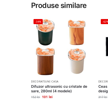
Produse similare
-34%
-42
DECORATIUNI CASA
DECOR
Difuzor ultrasonic cu cristale de
Ceas 
sare, 280ml (4 modele)
desi
101
lei
152
lei
317
lei