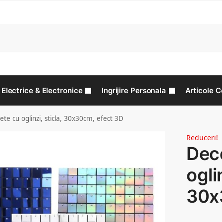
C
Electrice & Electronice
Ingrijire Personala
Articole C
te cu oglinzi, sticla, 30x30cm, efect 3D
Reduceri!
Deco
oglin
30x