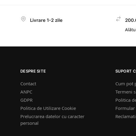
Livrare 1-2 zile
200.
Alătur
DESPRE SITE
SUPORT C
Contact
Cum pot 
ANPC
Termeni si
GDPR
Politica d
Politica de Utilizare Cookie
Formular 
Prelucrarea datelor cu caracter
Reclamatii
personal