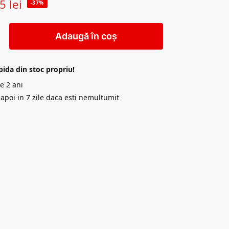
45
lei
-37%
Adaugă în coș
pida din stoc propriu!
e 2 ani
napoi in 7 zile daca esti nemultumit