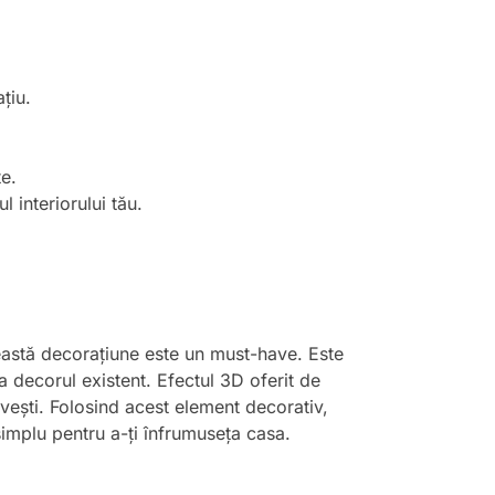
țiu.
te.
l interiorului tău.
această decorațiune este un must-have. Este
 decorul existent. Efectul 3D oferit de
ovești. Folosind acest element decorativ,
implu pentru a-ți înfrumuseța casa.