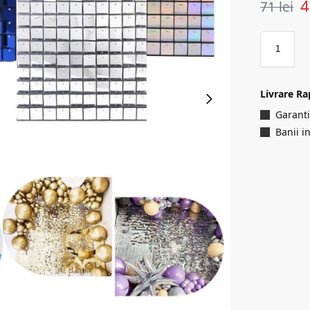
71
lei
Livrare Ra
Garanti
Banii i