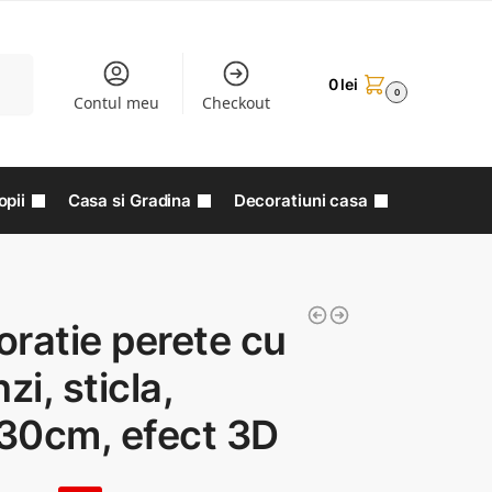
aută
0
lei
0
Contul meu
Checkout
opii
Casa si Gradina
Decoratiuni casa
ratie perete cu
zi, sticla,
30cm, efect 3D