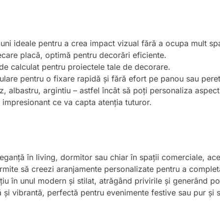
uni ideale pentru a crea impact vizual fără a ocupa mult spa
ecare placă, optimă pentru decorări eficiente.
 de calculat pentru proiectele tale de decorare.
culare pentru o fixare rapidă și fără efort pe panou sau pere
z, albastru, argintiu – astfel încât să poți personaliza aspectu
l impresionant ce va capta atenția tuturor.
leganță în living, dormitor sau chiar în spații comerciale, 
permite să creezi aranjamente personalizate pentru a completa
țiu în unul modern și stilat, atrăgând privirile și generând p
i vibrantă, perfectă pentru evenimente festive sau pur și s