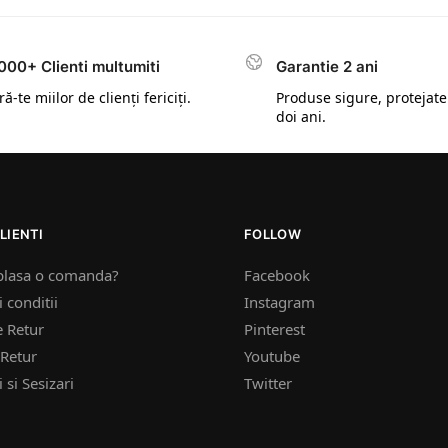
000+ Clienti multumiti
Garantie 2 ani
ă-te miilor de clienți fericiți.
Produse sigure, protejate
doi ani.
LIENTI
FOLLOW
plasa o comanda?
Facebook
 conditii
Instagram
e Retur
Pinterest
Retur
Youtube
 si Sesizari
Twitter