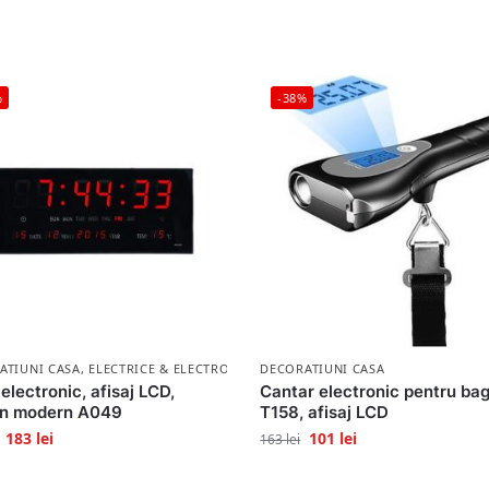
%
-38%
ATIUNI CASA
,
ELECTRICE & ELECTRONICE
,
DECORATIUNI CASA
ELECTRONICE
electronic, afisaj LCD,
Cantar electronic pentru ba
gn modern A049
T158, afisaj LCD
183
lei
101
lei
163
lei