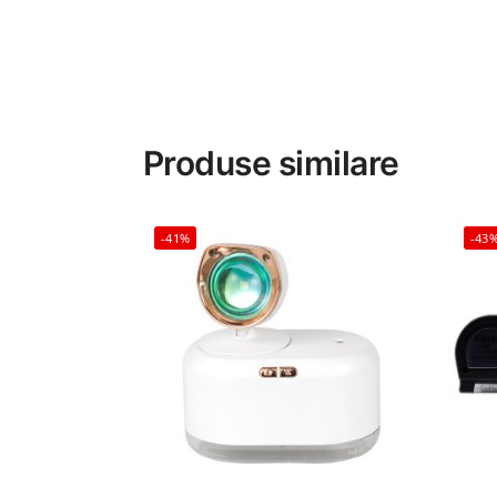
Produse similare
-41%
-43