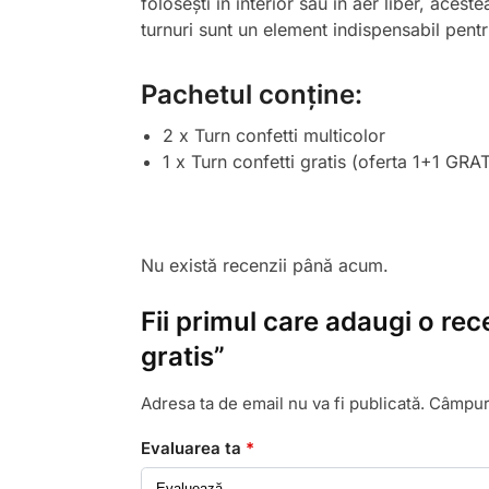
folosești în interior sau în aer liber, aces
turnuri sunt un element indispensabil pentr
Pachetul conține:
2 x Turn confetti multicolor
1 x Turn confetti gratis (oferta 1+1 GRAT
Nu există recenzii până acum.
Fii primul care adaugi o rec
gratis”
Adresa ta de email nu va fi publicată.
Câmpuri
Evaluarea ta
*