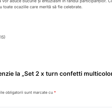
tea vor aduce bucurie și entuziasm în rândul participanților. C
u toate ocaziile care merită să fie celebrate.
IS)
enzie la „Set 2 x turn confetti multicol
le obligatorii sunt marcate cu
*