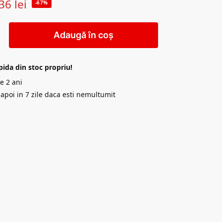
36
lei
-67%
Adaugă în coș
pida din stoc propriu!
e 2 ani
napoi in 7 zile daca esti nemultumit