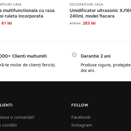
ATIUNI CASA
DECORATIUNI CASA
a multifunctionala cu raza
Umidificator ultrasonic XJ16
 si ruleta incorporata
240ml, model flacara
61
lei
283
lei
418
lei
000+ Clienti multumiti
Garantie 2 ani
ă-te miilor de clienți fericiți.
Produse sigure, protejate
doi ani.
LIENTI
FOLLOW
plasa o comanda?
Facebook
 conditii
Instagram