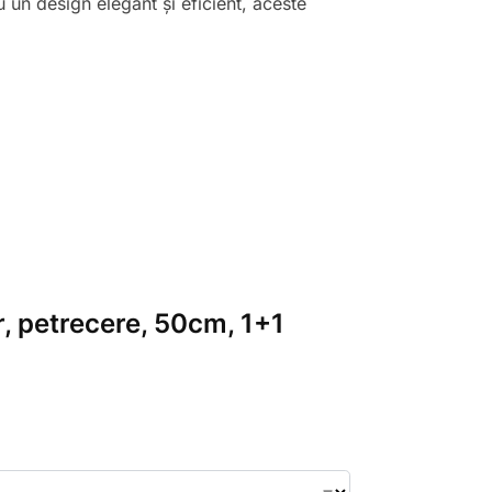
u un design elegant și eficient, aceste
or, petrecere, 50cm, 1+1