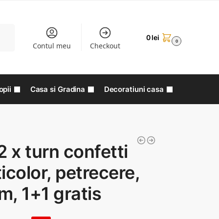
aută
0
lei
0
Contul meu
Checkout
opii
Casa si Gradina
Decoratiuni casa
2 x turn confetti
icolor, petrecere,
, 1+1 gratis