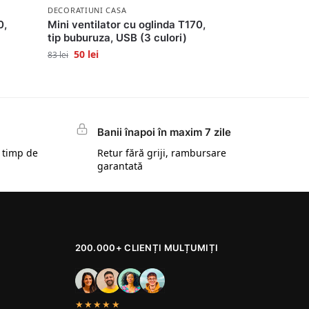
DECORATIUNI CASA
0,
Mini ventilator cu oglinda T170,
tip buburuza, USB (3 culori)
50
lei
83
lei
Banii înapoi în maxim 7 zile
 timp de
Retur fără griji, rambursare
garantată
200.000+ CLIENȚI MULȚUMIȚI
★★★★★