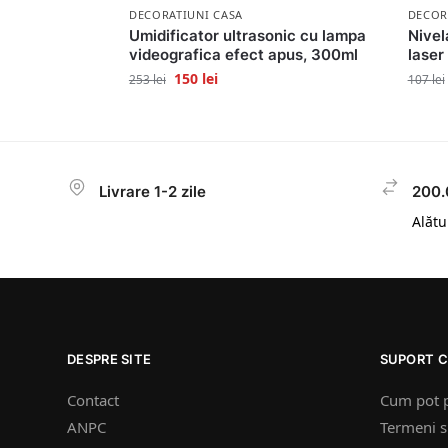
DECORATIUNI CASA
DECOR
Umidificator ultrasonic cu lampa
Nivel
videografica efect apus, 300ml
laser
150
lei
253
lei
107
lei
Livrare 1-2 zile
200.
Alătur
DESPRE SITE
SUPORT C
Contact
Cum pot 
ANPC
Termeni si